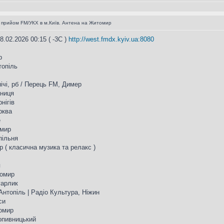
 прийом FM/УКХ в м.Київ. Антена на Житомир
.02.2026 00:15 ( -3С )
http://west.fmdx.kyiv.ua:8080
р
топіль
нічі, рб / Перець FM, Димер
нниця
нігів
рква
е
омир
пільня
р ( класична музика та релакс )
я
томир
гарлик
Антопіль | Радіо Культура, Ніжин
си
томир
ропивницький