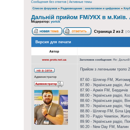
Сообщения без ответов
|
Активные темы
Список форумов
»
Радиовещание : аналоговои и цифровое
»
Клуб
Дальній прийом FM/УКХ в м.Київ.
Модератор:
yorick
Страница
2
из
2
[ С
Версия для печати
Автор
www.protv.net.ua
Заголовок сообщения:
Re: Дальній
Прийом з легеньким тропо 21
Администратор
87.60 - Шлягер FM, Житоми
87.80 - Українське радіо, Ан
87.90 - Армія FM, Бердичів
88.00 - Українське радіо, К
88.60 - Українське радіо, Ві
88.70 - Українське радіо, Чер
88.80 - Шлягер FM, Біла Це
89.70 - Радіо Чемпіон, Жит
89.90 - Українське радіо, По
90.20 - New Day FM, Малин