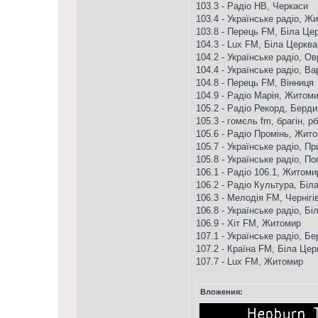
103.3 - Радіо НВ, Черкаси
103.4 - Українське радіо, Ж
103.8 - Перець FM, Біла Це
104.3 - Lux FM, Біла Церква
104.2 - Українське радіо, О
104.4 - Українське радіо, Ва
104.8 - Перець FM, Вінниця
104.9 - Радіо Марія, Житом
105.2 - Радіо Рекорд, Берди
105.3 - гомєль fm, брагін, рб
105.6 - Радіо Промінь, Жит
105.7 - Українське радіо, П
105.8 - Українське радіо, П
106.1 - Радіо 106.1, Житоми
106.2 - Радіо Культура, Біл
106.3 - Мелодія FM, Чернігі
106.8 - Українське радіо, Б
106.9 - Хіт FM, Житомир
107.1 - Українське радіо, Бе
107.2 - Країна FM, Біла Цер
107.7 - Lux FM, Житомир
Вложения: