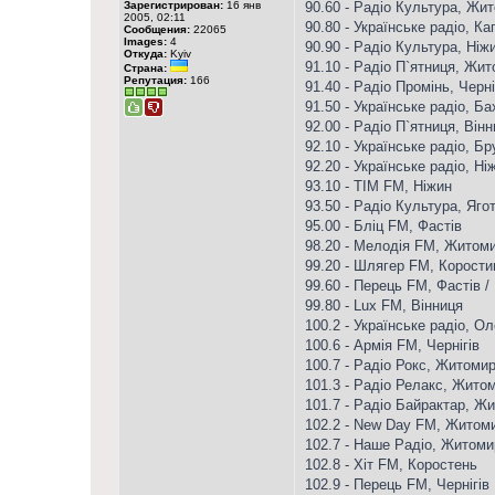
Зарегистрирован:
16 янв
90.60 - Радіо Культура, Жи
2005, 02:11
90.80 - Українське радіо, Ка
Сообщения:
22065
Images:
4
90.90 - Радіо Культура, Ніж
Откуда:
Kyiv
91.10 - Радіо П`ятниця, Жи
Страна:
Репутация:
166
91.40 - Радіо Промінь, Черні
91.50 - Українське радіо, Б
92.00 - Радіо П`ятниця, Він
92.10 - Українське радіо, Бр
92.20 - Українське радіо, Ні
93.10 - ТІМ FM, Ніжин
93.50 - Радіо Культура, Яго
95.00 - Бліц FM, Фастів
98.20 - Мелодія FM, Житом
99.20 - Шлягер FM, Корости
99.60 - Перець FM, Фастів /
99.80 - Lux FM, Вінниця
100.2 - Українське радіо, О
100.6 - Армія FM, Чернігів
100.7 - Радіо Рокс, Житоми
101.3 - Радіо Релакс, Жито
101.7 - Радіо Байрактар, Ж
102.2 - New Day FM, Житом
102.7 - Наше Радіо, Житоми
102.8 - Хіт FM, Коростень
102.9 - Перець FM, Чернігів