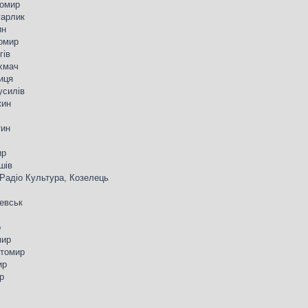
томир
гарлик
ин
томир
гів
ахмач
ниця
усилів
жин
тин
ир
шів
 Радіо Культура, Козелець
левськ
р
мир
итомир
ир
р