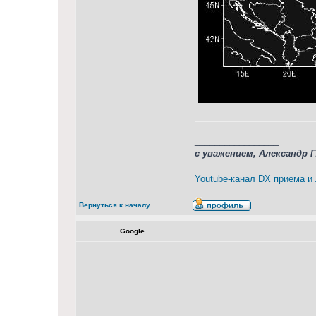
_________________
с уважением, Александр 
Youtube-канал DX приема и
Вернуться к началу
Google