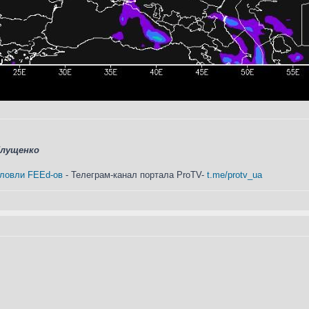
Глущенко
 ловли FEEd-ов
- Телеграм-канал портала ProTV-
t.me/protv_ua