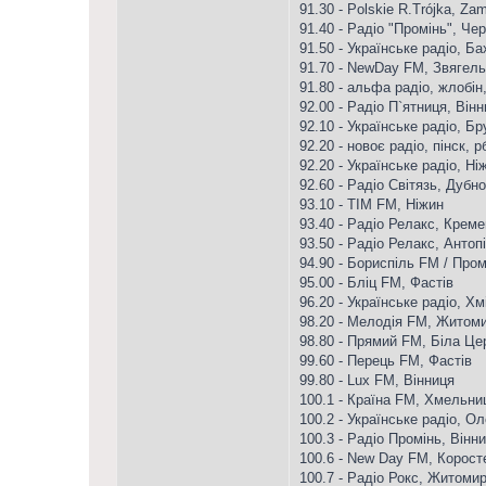
91.30 - Polskie R.Trójka, Za
91.40 - Радіо "Промінь", Чер
91.50 - Українське радіо, Б
91.70 - NewDay FM, Звягель
91.80 - альфа радіо, жлобін
92.00 - Радіо П`ятниця, Він
92.10 - Українське радіо, Бр
92.20 - новоє радіо, пінск, р
92.20 - Українське радіо, Ні
92.60 - Радіо Світязь, Дубно
93.10 - ТІМ FM, Ніжин
93.40 - Радіо Релакс, Крем
93.50 - Радіо Релакс, Антоп
94.90 - Бориспіль FM / Пром
95.00 - Бліц FM, Фастів
96.20 - Українське радіо, Х
98.20 - Мелодія FM, Житом
98.80 - Прямий FM, Біла Це
99.60 - Перець FM, Фастів
99.80 - Lux FM, Вінниця
100.1 - Країна FM, Хмельни
100.2 - Українське радіо, О
100.3 - Радіо Промінь, Вінн
100.6 - New Day FM, Корост
100.7 - Радіо Рокс, Житоми