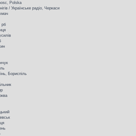
mosc, Polska
нігів / Українське радіо, Черкаси
ахмач
, рб
ниця
усилів
б
жин
енчук
іль
інь, Бориспіль
мільник
ир
рква
цький
левськ
иця
ень
р