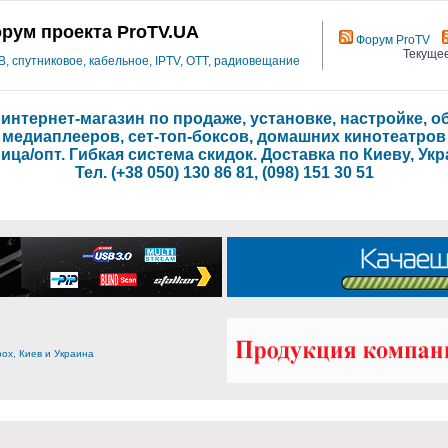
рум проекта ProTV.UA
Форум ProTV
Текущее
 спутниковое, кабельное, IPTV, OTT, радиовещание
- интернет-магазин по продаже, установке, настройке,
медиаплееров, сет-топ-боксов, домашних кинотеатров
ица/опт. Гибкая система скидок. Доставка по Киеву, Укр
Тел. (+38 050) 130 86 81, (098) 151 30 51