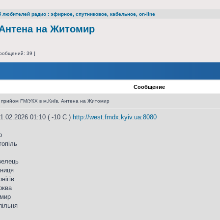
 любителей радио : эфирное, спутниковое, кабельное, on-line
 Антена на Житомир
ообщений: 39 ]
Сообщение
 прийом FM/УКХ в м.Київ. Антена на Житомир
.02.2026 01:10 ( -10 C )
http://west.fmdx.kyiv.ua:8080
р
топіль
озелець
нниця
нігів
рква
омир
пільня