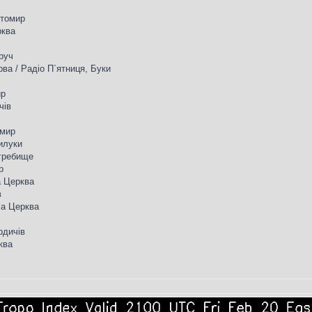
итомир
рква
вруч
рва / Радіо П`ятниця, Буки
ир
чів
омир
рилуки
огребище
р
а Церква
в
іла Церква
рдичів
ква