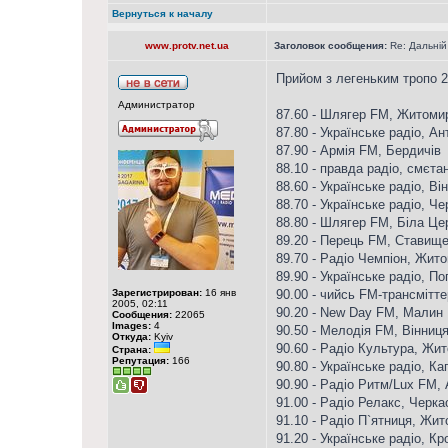
Вернуться к началу
www.protv.net.ua
Заголовок сообщения:
Re: Дальній
Прийом з легеньким тропо 28
Администратор
87.60 - Шлягер FM, Житоми
87.80 - Українське радіо, Ан
87.90 - Армія FM, Бердичів
88.10 - правда радіо, смєта
88.60 - Українське радіо, Ві
88.70 - Українське радіо, Чер
88.80 - Шлягер FM, Біла Це
89.20 - Перець FM, Ставищ
89.70 - Радіо Чемпіон, Жит
89.90 - Українське радіо, По
Зарегистрирован:
16 янв
90.00 - чийсь FM-трансмітте
2005, 02:11
90.20 - New Day FM, Малин
Сообщения:
22065
Images:
4
90.50 - Мелодія FM, Вінниц
Откуда:
Kyiv
90.60 - Радіо Культура, Жи
Страна:
Репутация:
166
90.80 - Українське радіо, Ка
90.90 - Радіо Ритм/Lux FM, 
91.00 - Радіо Релакс, Черка
91.10 - Радіо П`ятниця, Жи
91.20 - Українське радіо, К