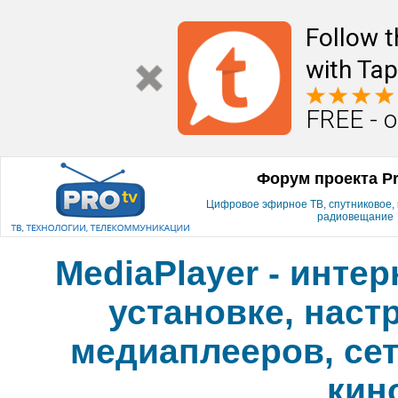
Follow t
with Tap
FREE - o
Форум проекта P
Цифровое эфирное ТВ, спутниковое, к
радиовещание
MediaPlayer - инте
установке, наст
медиаплееров, сет
кин