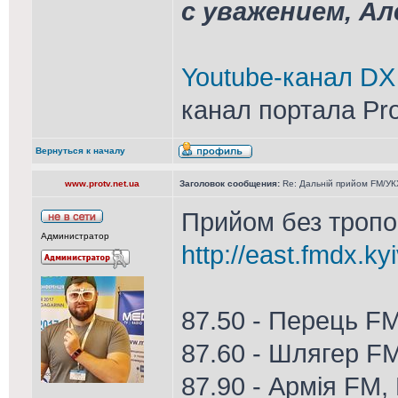
с уважением, А
Youtube-канал DX
канал портала Pr
Вернуться к началу
www.protv.net.ua
Заголовок сообщения:
Re: Дальній прийом FM/УКХ
Прийом без тропо 
Администратор
http://east.fmdx.ky
87.50 - Перець F
87.60 - Шлягер F
87.90 - Армія FM,