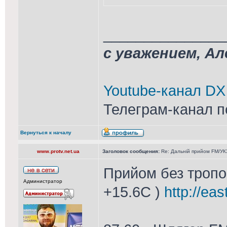
_______________
с уважением, А
Youtube-канал DX
Телеграм-канал п
Вернуться к началу
www.protv.net.ua
Заголовок сообщения:
Re: Дальній прийом FM/УКХ
Прийом без тропо 
Администратор
+15.6С )
http://ea