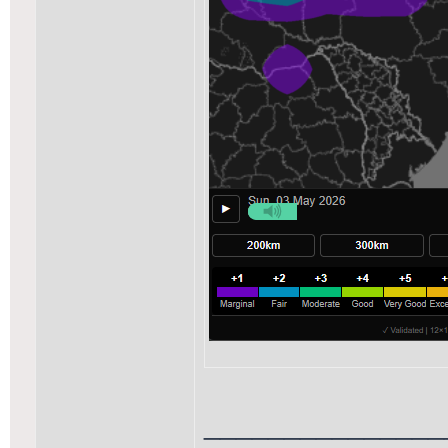
_______________