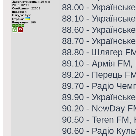
Зарегистрирован:
16 янв
88.00 - Українськ
2005, 02:11
Сообщения:
22061
Images:
4
Откуда:
Kyiv
88.10 - Українськ
Страна:
Репутация:
166
88.60 - Українське
88.70 - Українське
88.80 - Шлягер FM
89.10 - Армія FM, 
89.20 - Перець F
89.70 - Радіо Чем
89.90 - Українськ
90.20 - NewDay F
90.50 - Teren FM,
90.60 - Радіо Кул