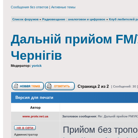
Сообщения без ответов
|
Активные темы
Список форумов
»
Радиовещание : аналоговои и цифровое
»
Клуб любителей ра
Дальній прийом FM/У
Чернігів
Модератор:
yorick
Страница
2
из
2
[ Сообщений: 30 
Версия для печати
Автор
www.protv.net.ua
Заголовок сообщения:
Re: Дальній прийом FM/УКХ
Прийом без тропо 
Администратор