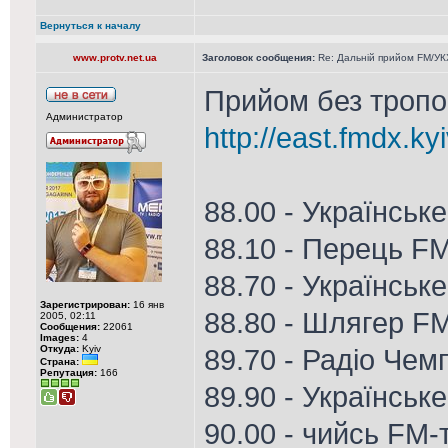
Вернуться к началу
www.protv.net.ua
Заголовок сообщения:
Re: Дальній прийом FM/УКХ
Прийом без тропо 
Администратор
http://east.fmdx.ky
88.00 - Українськ
88.10 - Перець F
88.70 - Українське
Зарегистрирован:
16 янв
88.80 - Шлягер FM
2005, 02:11
Сообщения:
22061
Images:
4
Откуда:
Kyiv
89.70 - Радіо Чем
Страна:
Репутация:
166
89.90 - Українськ
90.00 - чийсь FM-