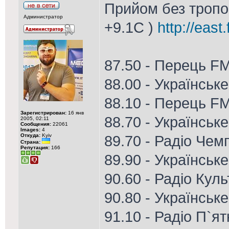
Прийом без тропо 
Администратор
+9.1С )
http://east
87.50 - Перець F
88.00 - Українськ
88.10 - Перець F
Зарегистрирован:
16 янв
88.70 - Українське
2005, 02:11
Сообщения:
22061
Images:
4
Откуда:
Kyiv
89.70 - Радіо Чем
Страна:
Репутация:
166
89.90 - Українськ
90.60 - Радіо Кул
90.80 - Українське
91.10 - Радіо П`я