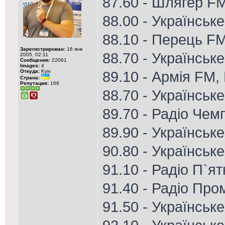
87.60 - Шлягер F
88.00 - Українськ
88.10 - Перець F
Зарегистрирован:
16 янв
88.70 - Українське
2005, 02:11
Сообщения:
22061
Images:
4
Откуда:
Kyiv
89.10 - Армія FM, 
Страна:
Репутация:
166
88.70 - Українське
89.70 - Радіо Чем
89.90 - Українськ
90.80 - Українське
91.10 - Радіо П`я
91.40 - Радіо Пром
91.50 - Українськ