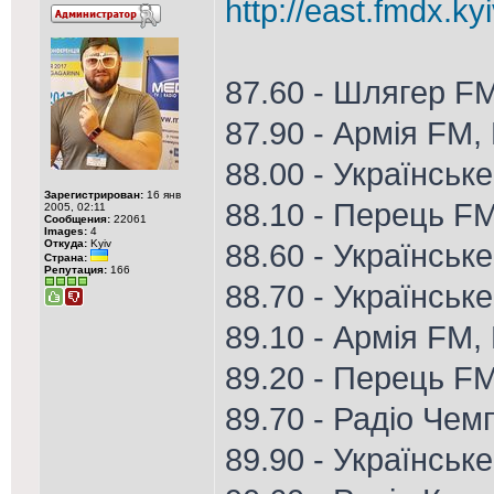
http://east.fmdx.ky
87.60 - Шлягер F
87.90 - Армія FM,
88.00 - Українськ
Зарегистрирован:
16 янв
88.10 - Перець F
2005, 02:11
Сообщения:
22061
Images:
4
Откуда:
Kyiv
88.60 - Українське
Страна:
Репутация:
166
88.70 - Українське
89.10 - Армія FM, 
89.20 - Перець F
89.70 - Радіо Чем
89.90 - Українськ