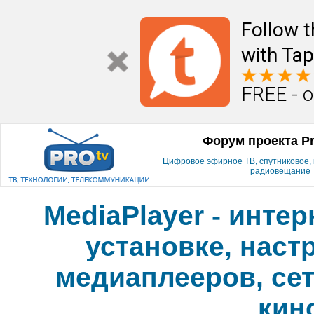
Follow t
with Tap
FREE - o
Форум проекта P
Цифровое эфирное ТВ, спутниковое, к
радиовещание
MediaPlayer - инте
установке, наст
медиаплееров, сет
кин