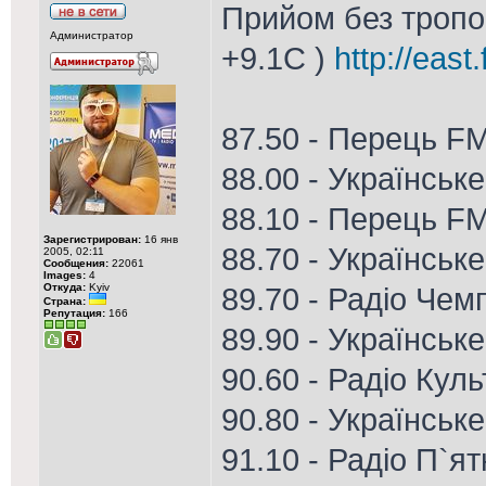
Прийом без тропо 
Администратор
+9.1С )
http://east
87.50 - Перець F
88.00 - Українськ
88.10 - Перець F
Зарегистрирован:
16 янв
88.70 - Українське
2005, 02:11
Сообщения:
22061
Images:
4
Откуда:
Kyiv
89.70 - Радіо Чем
Страна:
Репутация:
166
89.90 - Українськ
90.60 - Радіо Кул
90.80 - Українське
91.10 - Радіо П`я