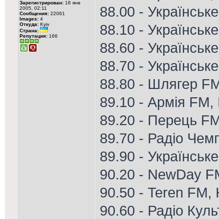
Зарегистрирован:
16 янв
88.00 - Українськ
2005, 02:11
Сообщения:
22061
Images:
4
Откуда:
Kyiv
88.10 - Українськ
Страна:
Репутация:
166
88.60 - Українське
88.70 - Українське
88.80 - Шлягер FM
89.10 - Армія FM, 
89.20 - Перець F
89.70 - Радіо Чем
89.90 - Українськ
90.20 - NewDay F
90.50 - Teren FM,
90.60 - Радіо Кул