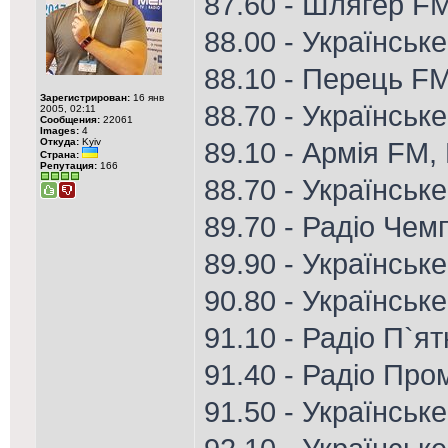
87.60 - Шлягер F
88.00 - Українськ
88.10 - Перець F
Зарегистрирован:
16 янв
88.70 - Українське
2005, 02:11
Сообщения:
22061
Images:
4
Откуда:
Kyiv
89.10 - Армія FM, 
Страна:
Репутация:
166
88.70 - Українське
89.70 - Радіо Чем
89.90 - Українськ
90.80 - Українське
91.10 - Радіо П`я
91.40 - Радіо Пром
91.50 - Українськ