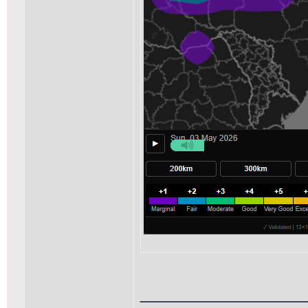
_______________