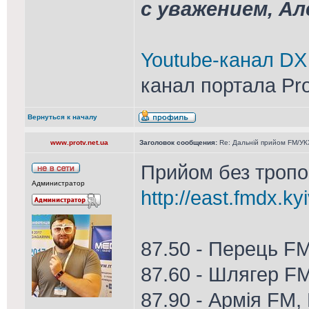
с уважением, А
Youtube-канал DX
канал портала Pr
Вернуться к началу
www.protv.net.ua
Заголовок сообщения:
Re: Дальній прийом FM/УКХ
Прийом без тропо 
Администратор
http://east.fmdx.ky
87.50 - Перець F
87.60 - Шлягер F
87.90 - Армія FM,