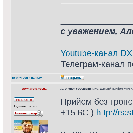
_______________
с уважением, А
Youtube-канал DX
Телеграм-канал п
Вернуться к началу
www.protv.net.ua
Заголовок сообщения:
Re: Дальній прийом FM/УКХ
Прийом без тропо 
Администратор
+15.6С )
http://ea