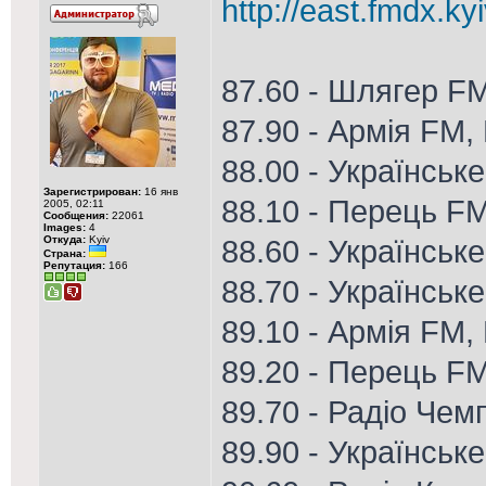
http://east.fmdx.ky
87.60 - Шлягер F
87.90 - Армія FM,
88.00 - Українськ
Зарегистрирован:
16 янв
88.10 - Перець F
2005, 02:11
Сообщения:
22061
Images:
4
Откуда:
Kyiv
88.60 - Українське
Страна:
Репутация:
166
88.70 - Українське
89.10 - Армія FM, 
89.20 - Перець F
89.70 - Радіо Чем
89.90 - Українськ