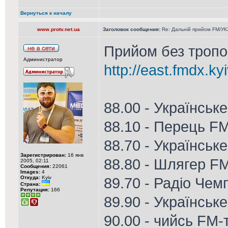
Вернуться к началу
www.protv.net.ua
Заголовок сообщения:
Re: Дальній прийом FM/УКХ
Прийом без тропо 
Администратор
http://east.fmdx.ky
88.00 - Українськ
88.10 - Перець F
88.70 - Українське
Зарегистрирован:
16 янв
88.80 - Шлягер FM
2005, 02:11
Сообщения:
22061
Images:
4
Откуда:
Kyiv
89.70 - Радіо Чем
Страна:
Репутация:
166
89.90 - Українськ
90.00 - чийсь FM-