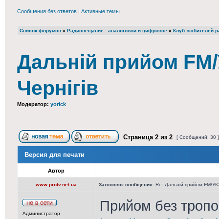
Сообщения без ответов
|
Активные темы
Список форумов
»
Радиовещание : аналоговои и цифровое
»
Клуб любителей ра
Дальній прийом FM/У
Чернігів
Модератор:
yorick
Страница
2
из
2
[ Сообщений: 30 
Версия для печати
Автор
www.protv.net.ua
Заголовок сообщения:
Re: Дальній прийом FM/УКХ
Прийом без тропо 
Администратор