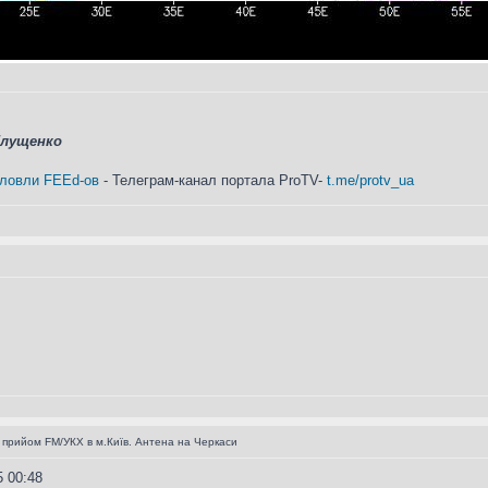
Глущенко
 ловли FEEd-ов
- Телеграм-канал портала ProTV-
t.me/protv_ua
 прийом FM/УКХ в м.Київ. Антена на Черкаси
5 00:48