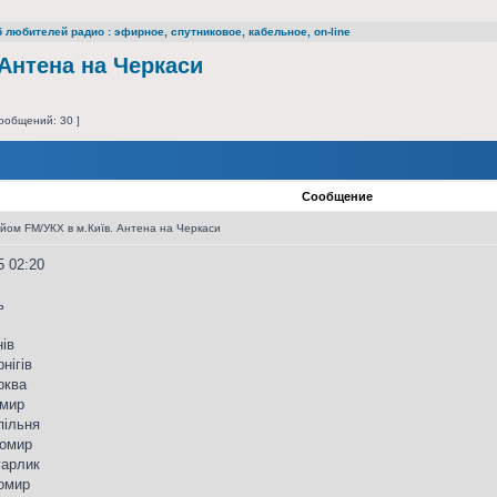
 любителей радио : эфирное, спутниковое, кабельное, on-line
 Антена на Черкаси
ообщений: 30 ]
Сообщение
йом FM/УКХ в м.Київ. Антена на Черкаси
5 02:20
ь
нів
нігів
рква
омир
пільня
томир
гарлик
томир