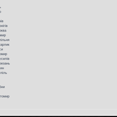
ь
р
нів
нігів
рква
омир
пільня
гарлик
си
томир
усилів
ерезань
тин
спіль
бни
итомир