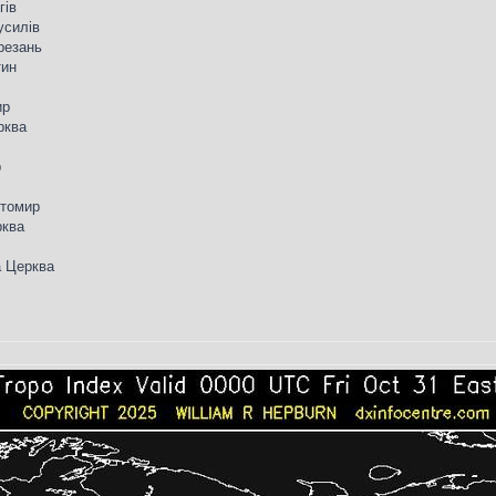
гів
усилів
ерезань
тин
ир
рква
р
итомир
рква
а Церква