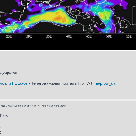
Глущенко
 ловли FEEd-ов
- Телеграм-канал портала ProTV-
t.me/protv_ua
 прийом FM/УКХ в м.Київ. Антена на Черкаси
0:05
ь
р