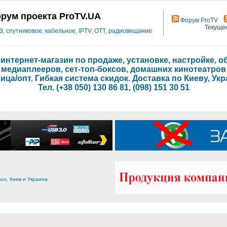
рум проекта ProTV.UA
Форум ProTV
Текущее
 спутниковое, кабельное, IPTV, OTT, радиовещание
- интернет-магазин по продаже, установке, настройке,
медиаплееров, сет-топ-боксов, домашних кинотеатров
ица/опт. Гибкая система скидок. Доставка по Киеву, Укр
Тел. (+38 050) 130 86 81, (098) 151 30 51