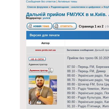
Сообщения без ответов
|
Активные темы
Список форумов
»
Радиовещание : аналоговои и цифровое
»
Клуб
Дальній прийом FM/УКХ в м.Київ.
Модератор:
yorick
Страница
1
из
2
[ С
Версия для печати
Автор
www.protv.net.ua
Заголовок сообщения:
Дальній при
Прийом без тропо 06.10.202
Администратор
87.50 - Перець FM, Березан
88.10 - Перець FM, Димер
88.60 - Українське радіо, Ка
88.70 - Українське радіо, Чер
88.80 - Шлягер FM, Біла Це
89.70 - Радіо Чемпіон, Жит
89.90 - Українське радіо, По
90.60 - Радіо Культура, Жи
90.80 - Українське радіо, Ка
91.10 - Радіо П`ятниця, Жи