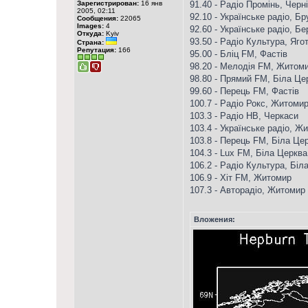
Зарегистрирован:
16 янв
91.40 - Радіо Промінь, Черні
2005, 02:11
92.10 - Українське радіо, Бр
Сообщения:
22065
Images:
4
92.60 - Українське радіо, Б
Откуда:
Kyiv
93.50 - Радіо Культура, Яго
Страна:
Репутация:
166
95.00 - Бліц FM, Фастів
98.20 - Мелодія FM, Житом
98.80 - Прямий FM, Біла Це
99.60 - Перець FM, Фастів
100.7 - Радіо Рокс, Житоми
103.3 - Радіо НВ, Черкаси
103.4 - Українське радіо, Ж
103.8 - Перець FM, Біла Це
104.3 - Lux FM, Біла Церква
106.2 - Радіо Культура, Біл
106.9 - Хіт FM, Житомир
107.3 - Авторадіо, Житомир
Вложения: