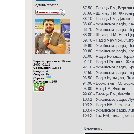
Администратор
87.50 - Перець FM, Березан
87.60 - Шлягер FM, Житоми
88.10 - Перець FM, Димер
88.60 - Українське радіо, Ка
88.70 - Українське радіо, Чер
88.80 - Шлягер FM, Біла Це
89.70 - Радіо Чемпіон, Жит
89.90 - Українське радіо, По
90.80 - Українське радіо, Ка
91.00 - Радіо Релакс, Черка
Зарегистрирован:
16 янв
91.10 - Радіо П`ятниця, Жи
2005, 02:11
92.10 - Українське радіо, Бр
Сообщения:
22065
Images:
4
92.60 - Українське радіо, Б
Откуда:
Kyiv
93.50 - Радіо Культура, Яго
Страна:
Репутация:
166
94.90 - Бориспіль FM, Бори
95.00 - Бліц FM, Фастів
99.60 - Перець FM, Фастів
100.1 - Українське радіо, Лу
103.3 - Радіо НВ, Черкаси
103.4 - Українське радіо, Ж
104.3 - Lux FM, Біла Церква
Вложения: