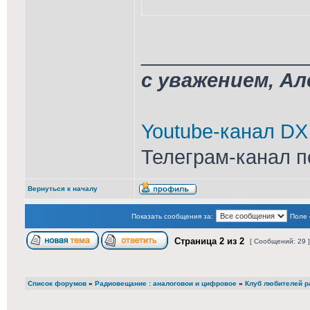
_______________
с уважением, А
Youtube-канал DX
Телеграм-канал п
Вернуться к началу
Показать сообщения за:
Поле 
Страница
2
из
2
[ Сообщений: 29 
Список форумов
»
Радиовещание : аналоговои и цифровое
»
Клуб любителей ра