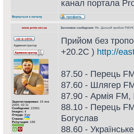
канал портала Pr
Вернуться к началу
www.protv.net.ua
Заголовок сообщения:
Re: Дальній прийом FM/УКХ
Прийом без тропо 
Администратор
+20.2С )
http://ea
87.50 - Перець F
87.60 - Шлягер F
87.90 - Армія FM,
Зарегистрирован:
16 янв
88.10 - Перець FM
2005, 02:11
Сообщения:
22061
Images:
4
Откуда:
Kyiv
Богуслав
Страна:
Репутация:
166
88.60 - Українське