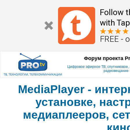
Follow t
with Tap
FREE - o
Форум проекта P
Цифровое эфирное ТВ, спутниковое, к
радиовещание
MediaPlayer - инте
установке, наст
медиаплееров, сет
кин