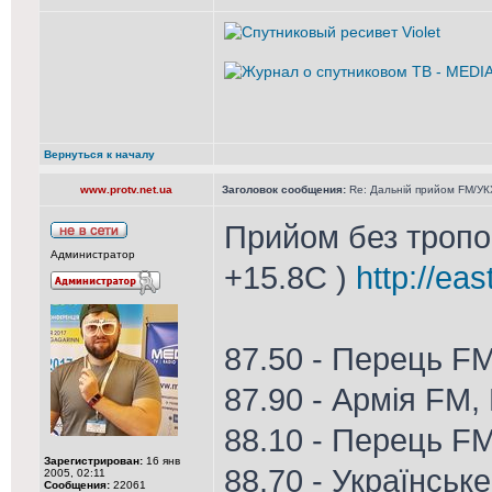
Вернуться к началу
www.protv.net.ua
Заголовок сообщения:
Re: Дальній прийом FM/УКХ
Прийом без тропо 
Администратор
+15.8С )
http://ea
87.50 - Перець F
87.90 - Армія FM,
88.10 - Перець F
Зарегистрирован:
16 янв
88.70 - Українське
2005, 02:11
Сообщения:
22061