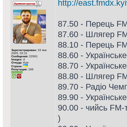
http://east.fmdx.ky
87.50 - Перець F
87.60 - Шлягер F
88.10 - Перець F
Зарегистрирован:
16 янв
88.60 - Українське
2005, 02:11
Сообщения:
22061
Images:
4
Откуда:
Kyiv
88.70 - Українське
Страна:
Репутация:
166
88.80 - Шлягер FM
89.70 - Радіо Чем
89.90 - Українськ
90.00 - чийсь FM-
)