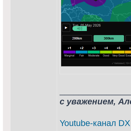
_______________
с уважением, А
Youtube-канал DX