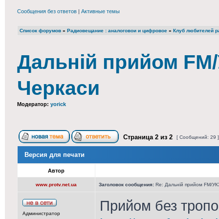
Сообщения без ответов
|
Активные темы
Список форумов
»
Радиовещание : аналоговои и цифровое
»
Клуб любителей ра
Дальній прийом FM/У
Черкаси
Модератор:
yorick
Страница
2
из
2
[ Сообщений: 29 
Версия для печати
Автор
www.protv.net.ua
Заголовок сообщения:
Re: Дальній прийом FM/УКХ
Прийом без тропо 
Администратор