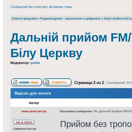
Сообщения без ответов
|
Активные темы
Список форумов
»
Радиовещание : аналоговои и цифровое
»
Клуб любителей ра
Дальній прийом FM/У
Білу Церкву
Модератор:
yorick
Страница
2
из
2
[ Сообщений: 28 
Версия для печати
Автор
www.protv.net.ua
Заголовок сообщения:
Re: Дальній прийом FM/УКХ
Прийом без тропо 
Администратор