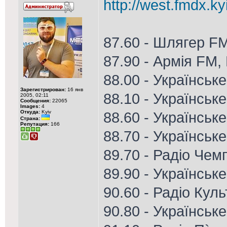
http://west.fmdx.ky
87.60 - Шлягер F
87.90 - Армія FM,
88.00 - Українськ
Зарегистрирован:
16 янв
88.10 - Українськ
2005, 02:11
Сообщения:
22065
Images:
4
Откуда:
Kyiv
88.60 - Українське
Страна:
Репутация:
166
88.70 - Українське
89.70 - Радіо Чем
89.90 - Українськ
90.60 - Радіо Кул
90.80 - Українське