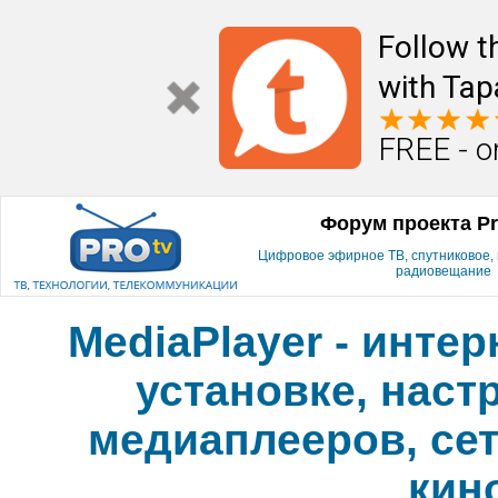
Follow t
with Tap
FREE - o
Форум проекта P
Цифровое эфирное ТВ, спутниковое, к
радиовещание
MediaPlayer - инте
установке, наст
медиаплееров, сет
кин