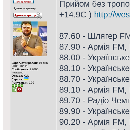
Прийом без тропо 
Администратор
+14.9С )
http://we
87.60 - Шлягер F
87.90 - Армія FM,
88.00 - Українськ
Зарегистрирован:
16 янв
88.10 - Українськ
2005, 02:11
Сообщения:
22065
Images:
4
Откуда:
Kyiv
88.70 - Українське
Страна:
Репутация:
166
89.10 - Армія FM, 
89.70 - Радіо Чем
89.90 - Українськ
90.20 - Армія FM,