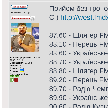
Прийом без тропо 
Администратор
С )
http://west.fmd
87.60 - Шлягер F
88.10 - Перець F
88.60 - Українське
Зарегистрирован:
16 янв
88.70 - Українське
2005, 02:11
Сообщения:
22065
Images:
4
Откуда:
Kyiv
88.80 - Шлягер FM
Страна:
Репутация:
166
89.20 - Перець F
89.70 - Радіо Чем
89.90 - Українськ
90.60 - Радіо Кул