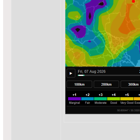
_______________