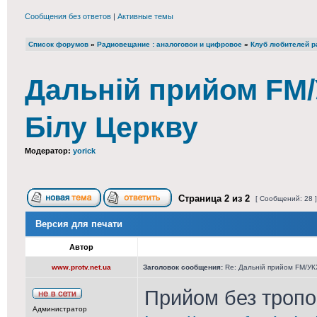
Сообщения без ответов
|
Активные темы
Список форумов
»
Радиовещание : аналоговои и цифровое
»
Клуб любителей ра
Дальній прийом FM/У
Білу Церкву
Модератор:
yorick
Страница
2
из
2
[ Сообщений: 28 
Версия для печати
Автор
www.protv.net.ua
Заголовок сообщения:
Re: Дальній прийом FM/УКХ
Прийом без тропо 
Администратор