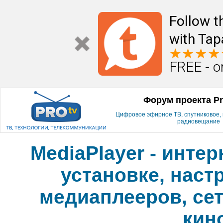
Follow t
with Tap
FREE - o
Форум проекта P
Цифровое эфирное ТВ, спутниковое, к
радиовещание
MediaPlayer - инте
установке, наст
медиаплееров, сет
кин