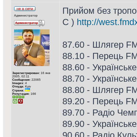
Прийом без тропо 
Администратор
С )
http://west.fmd
87.60 - Шлягер F
88.10 - Перець F
88.60 - Українське
Зарегистрирован:
16 янв
88.70 - Українське
2005, 02:11
Сообщения:
22065
Images:
4
Откуда:
Kyiv
88.80 - Шлягер FM
Страна:
Репутация:
166
89.20 - Перець F
89.70 - Радіо Чем
89.90 - Українськ
90.60 - Радіо Кул