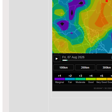
_______________