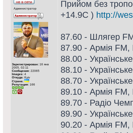
Прийом без тропо 
Администратор
+14.9С )
http://we
87.60 - Шлягер F
87.90 - Армія FM,
88.00 - Українськ
Зарегистрирован:
16 янв
88.10 - Українськ
2005, 02:11
Сообщения:
22065
Images:
4
Откуда:
Kyiv
88.70 - Українське
Страна:
Репутация:
166
89.10 - Армія FM, 
89.70 - Радіо Чем
89.90 - Українськ
90.20 - Армія FM,