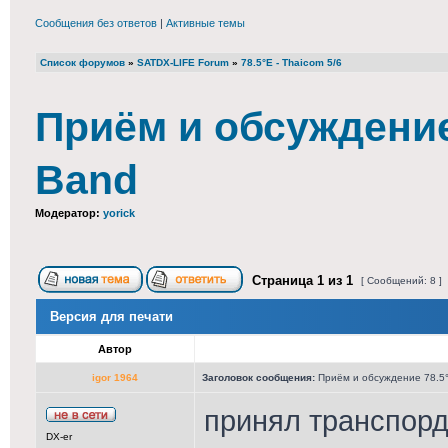
Сообщения без ответов
|
Активные темы
Список форумов
»
SATDX-LIFE Forum
»
78.5°E - Thaicom 5/6
Приём и обсуждение 
Band
Модератор:
yorick
Страница
1
из
1
[ Сообщений: 8 ]
Версия для печати
Автор
igor 1964
Заголовок сообщения:
Приём и обсуждение 78.5°
принял транспорд
DX-er