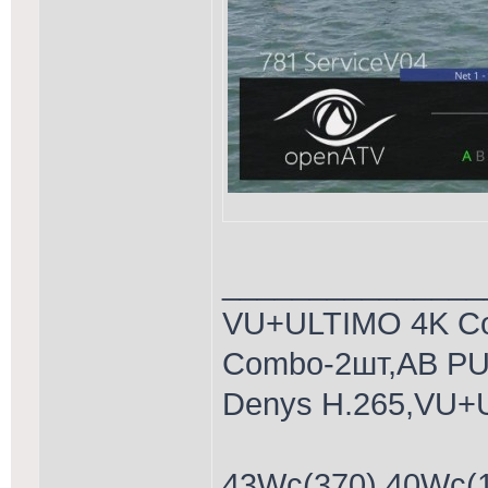
_______________
VU+ULTIMO 4K C
Combo-2шт,AB PU
Denys H.265,VU+U
43Wc(370),40Wc(1