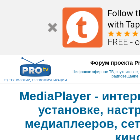
Follow t
with Tap
FREE - o
Форум проекта P
Цифровое эфирное ТВ, спутниковое, к
радиовещание
MediaPlayer - инте
установке, наст
медиаплееров, сет
кин