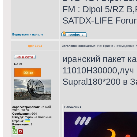
FM : Dipol 5/RZ B,
SATDX-LIFE Foru
Вернуться к началу
igor 1964
Заголовок сообщения:
Re: Приём и обсуждение 78
иранский пакет к
DX-er
11010Н30000,луч 
Supral180*200 в 
Зарегистрирован:
26 май
Вложения:
2020, 20:39
Сообщения:
604
Откуда:
Украина,Коломыя.
Страна:
Репутация:
1