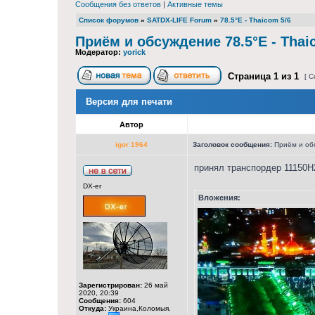
Сообщения без ответов
|
Активные темы
Список форумов
»
SATDX-LIFE Forum
»
78.5°E - Thaicom 5/6
Приём и обсуждение 78.5°E - Thai
Модератор:
yorick
Страница
1
из
1
[ С
Версия для печати
Автор
igor 1964
Заголовок сообщения:
Приём и обс
принял транспордер 11150Н
DX-er
Вложения:
Зарегистрирован:
26 май
2020, 20:39
Сообщения:
604
Откуда:
Украина,Коломыя.