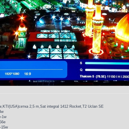
KTI(USA)сетка 2,5 m,Sat integral 1412 Rocket,T2 Uclan SE
4w
е-1w
56e
-15w