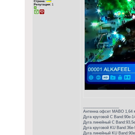
Страна:
Репутация:
1
_________________
Антенна офсет MABO 1,64 м,
Дуга круговой С Band:90е-1
Дуга линейный С Band:93,5
Дуга круговой KU Band:36е-
Дуга линейный KU Band:90е