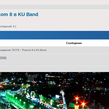
com 8 в KU Band
ообщений: 8 ]
Сообщение
уждение 78.5°E - Thaicom 8 в KU Band
2500.