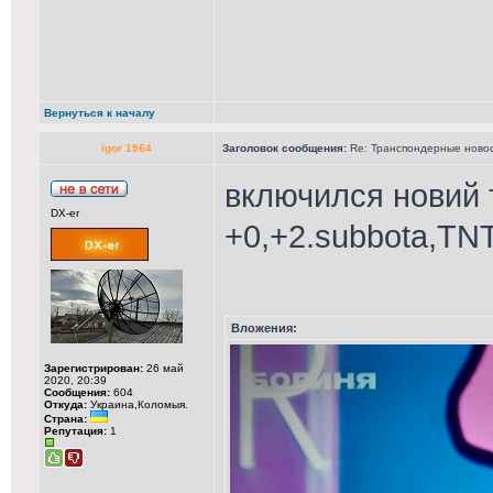
Вернуться к началу
igor 1964
Заголовок сообщения:
Re: Транспондерные новост
включился новий 
DX-er
+0,+2.subbota,TN
Вложения:
Зарегистрирован:
26 май
2020, 20:39
Сообщения:
604
Откуда:
Украина,Коломыя.
Страна:
Репутация:
1