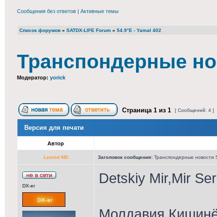
Сообщения без ответов
|
Активные темы
Список форумов
»
SATDX-LIFE Forum
»
54.9°E - Yamal 402
Транспондерные нов
Модератор:
yorick
Страница
1
из
1
[ Сообщений: 4 ]
Версия для печати
Автор
Leonid MD
Заголовок сообщения:
Транспондерные новости 5
Detskiy Mir,Mir Se
DX-er
Молдавия,Кишинёв