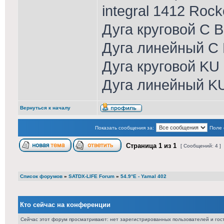
integral 1412 Roc
Дуга круговой С 
Дуга линейный С 
Дуга круговой KU
Дуга линейный K
Вернуться к началу
Показать сообщения за:
Поле 
Страница
1
из
1
[ Сообщений: 4 ]
Список форумов
»
SATDX-LIFE Forum
»
54.9°E - Yamal 402
Кто сейчас на конференции
Сейчас этот форум просматривают: нет зарегистрированных пользователей и гост