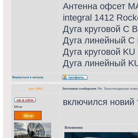
Антенна офсет MA
integral 1412 Roc
Дуга круговой С 
Дуга линейный С 
Дуга круговой KU
Дуга линейный K
Вернуться к началу
igor 1964
Заголовок сообщения:
Re: Транспондерные новост
включился новий 
DX-er
Вложения: