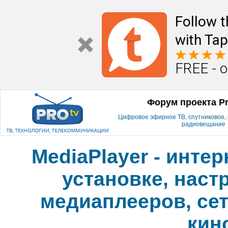
Follow t
with Tap
FREE - o
Форум проекта P
Цифровое эфирное ТВ, спутниковое, к
радиовещание
MediaPlayer - инте
установке, наст
медиаплееров, сет
кин