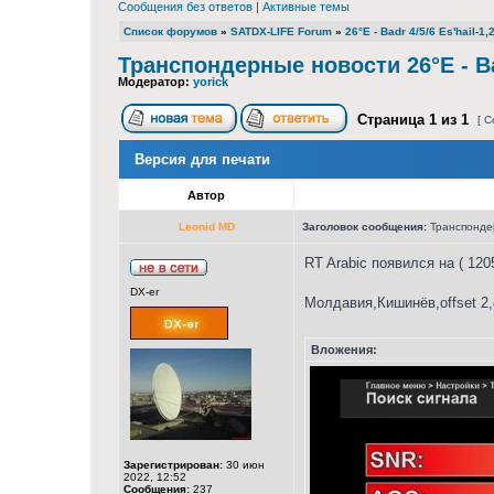
Сообщения без ответов
|
Активные темы
Список форумов
»
SATDX-LIFE Forum
»
26°E - Badr 4/5/6 Es'hail-1,
Транспондерные новости 26°E - Bad
Модератор:
yorick
Страница
1
из
1
[ С
Версия для печати
Автор
Leonid MD
Заголовок сообщения:
Транспондерн
RT Arabic появился на ( 120
DX-er
Молдавия,Кишинёв,offset 2
Вложения:
Зарегистрирован:
30 июн
2022, 12:52
Сообщения:
237