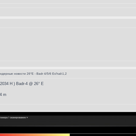
дерные новости 26°E - Badr 4/5/6 Es'hail-1,2
2034 H ) Badr-4 @ 26° E
,4 m