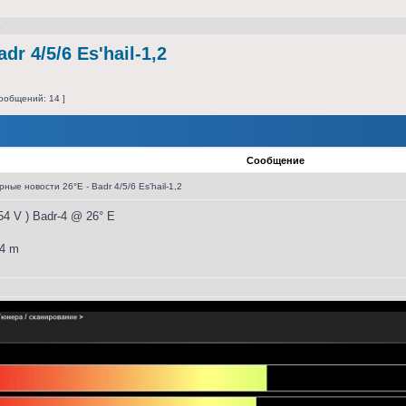
2
r 4/5/6 Es'hail-1,2
ообщений: 14 ]
Сообщение
ые новости 26°E - Badr 4/5/6 Es'hail-1,2
54 V ) Badr-4 @ 26° E
,4 m