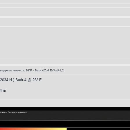
дерные новости 26°E - Badr 4/5/6 Es'hail-1,2
2034 H ) Badr-4 @ 26° E
,4 m