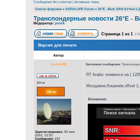
Сообщения без ответов
|
Активные темы
Список форумов
»
SATDX-LIFE Forum
»
26°E - Badr 4/5/6 Es'hail-1,
Транспондерные новости 26°E - Bad
Модератор:
yorick
Страница
1
из
1
[ С
Версия для печати
Автор
Leonid MD
Заголовок сообщения:
Транспондерн
RT Arabic появился на ( 120
DX-er
Молдавия,Кишинёв,offset 2
Вложения:
Зарегистрирован:
30 июн
2022, 12:52
Сообщения:
237