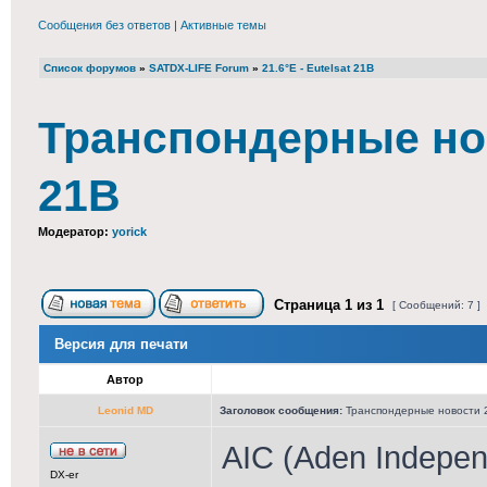
Сообщения без ответов
|
Активные темы
Список форумов
»
SATDX-LIFE Forum
»
21.6°E - Eutelsat 21B
Транспондерные ново
21B
Модератор:
yorick
Страница
1
из
1
[ Сообщений: 7 ]
Версия для печати
Автор
Leonid MD
Заголовок сообщения:
Транспондерные новости 21
AIC (Aden Indepen
DX-er