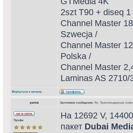
GTMedia 4K
2szt T90 + diseq 1 
Channel Master 180
Szwecja /
Channel Master 12
Polska /
Channel Master 2,
Laminas AS 2710/
Вернуться к началу
yorick
Заголовок сообщения:
Re: Транспондерные новост
На 12692 V, 14400
Профи
пакет
Dubai Medi