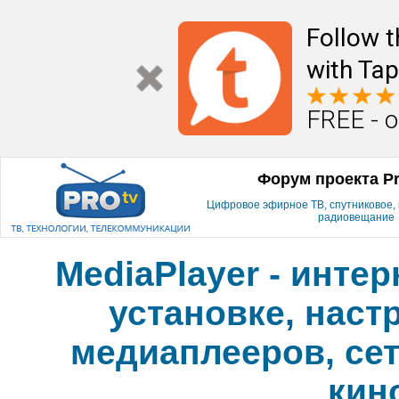
Follow t
with Tap
FREE - o
Форум проекта P
Цифровое эфирное ТВ, спутниковое, к
радиовещание
MediaPlayer - инте
установке, наст
медиаплееров, сет
кин