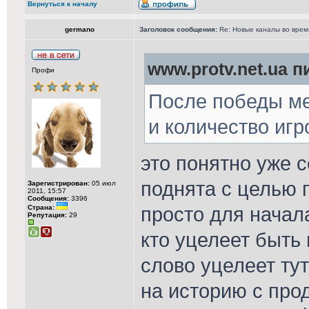
Вернуться к началу
germano
Заголовок сообщения:
Re: Новые каналы во врем
www.protv.net.ua п
Профи
После победы м
и количество игр
это понятно уже с
поднята с целью 
Зарегистрирован:
05 июл
2011, 15:57
Сообщения:
3396
просто для начала
Страна:
Репутация:
29
кто уцелеет быть
слово уцелеет ту
на историю с про