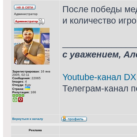
После победы ме
Администратор
и количество игро
_______________
с уважением, А
Зарегистрирован:
16 янв
Youtube-канал DX
2005, 02:11
Сообщения:
22065
Images:
4
Откуда:
Kyiv
Телеграм-канал п
Страна:
Репутация:
166
Вернуться к началу
Реклама