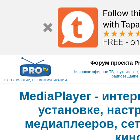
Follow th
with Tapa
FREE - on
Форум проекта P
Цифровое эфирное ТВ, спутниковое, к
радиовещание
MediaPlayer - инте
установке, наст
медиаплееров, сет
кин