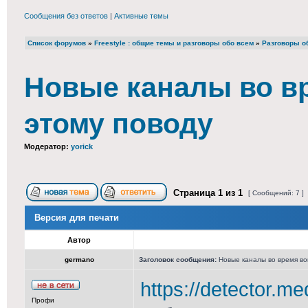
Сообщения без ответов
|
Активные темы
Список форумов
»
Freestyle : общие темы и разговоры обо всем
»
Разговоры о
Новые каналы во в
этому поводу
Модератор:
yorick
Страница
1
из
1
[ Сообщений: 7 ]
Версия для печати
Автор
germano
Заголовок сообщения:
Новые каналы во время во
https://detector.med
Профи