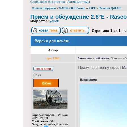
Сообщения без ответов
|
Активные темы
Список форумов
»
SATDX-LIFE Forum
»
2.8°E - Rascom QAF1R
Прием и обсуждение 2.8°E - Rasc
Модератор:
yorick
Страница
1
из
1
[ С
Версия для печати
Автор
igor 1964
Заголовок сообщения:
Прием и обс
Прием на антенну офсет Ma
DX-er
Вложения:
Зарегистрирован:
26 май
2020, 20:39
Сообщения:
604
Откуда:
Украина,Коломыя.