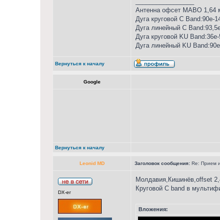
_________________
Антенна офсет MABO 1,64 м,
Дуга круговой С Band:90е-1
Дуга линейный С Band:93,5
Дуга круговой KU Band:36е-
Дуга линейный KU Band:90е
Вернуться к началу
Google
Вернуться к началу
Leonid MD
Заголовок сообщения:
Re: Прием и
Молдавия,Кишинёв,offset 2
Круговой C band в мультиф
DX-er
Вложения: