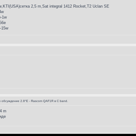
KTI(USA)сетка 2,5 m,Sat integral 1412 Rocket,T2 Uclan SE
4w
е-1w
56e
-15w
 обсуждение 2.8°E - Rascom QAF1R в C band.
,4 m
иде