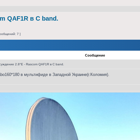
om QAF1R в C band.
ообщений: 7 ]
Сообщение
уждение 2.8°E - Rascom QAF1R в C band.
bo160*180 в мультифиде в Западной Украине(г.Коломия).