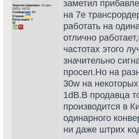
заметил прибавле
Зарегистрирован:
14 дек
2023, 16:52
на 7е трансрорде
Сообщения:
80
Страна:
Репутация:
0
работать на один
отлично работает,
частотах этого лу
значительно сигн
просел.Но на раз
30w на некоторых
1dB.В продавца т
производится в К
одинарного конве
ни даже штрих код