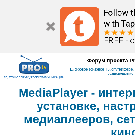
Follow t
with Tap
FREE - o
Форум проекта P
Цифровое эфирное ТВ, спутниковое, к
радиовещание
MediaPlayer - инте
установке, наст
медиаплееров, сет
кин