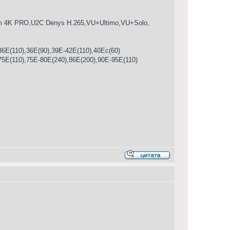
4K PRO,U2C Denys H.265,VU+Ultimo,VU+Solo,
6E(110),36E(90),39E-42E(110),40Ес(60)
75E(110),75Е-80Е(240),86E(200),90E-95E(110)