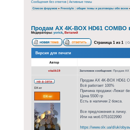
Сообщения без ответов
|
Активные темы
Список форумов
»
Freestyle : общие темы и разговоры обо всем
Продам AX 4K-BOX HD61 COMBO в
Модераторы:
yorick
,
Виталий
Страница
1
из
1
[ С
Версия для печати
Автор
vitalik19
Заголовок сообщения:
Продам AX 
Продам AX 4K-BOX HD61 
Всё работает 100%
DX-er
Причина продажи:-Лежат бе
Цена 5500 гр
Есть в наличии 2 бокса.
Все предложения в личку.
Или на моб.0751022990
https://www.olx.ua/d/uk/obyavl