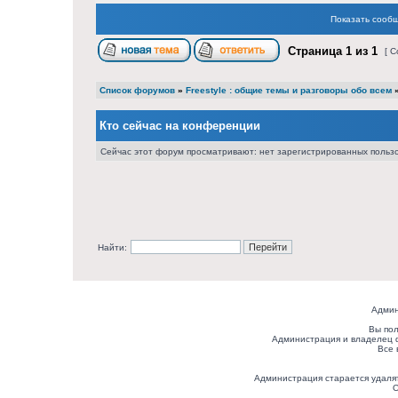
Показать сообщ
Страница
1
из
1
[ С
Список форумов
»
Freestyle : общие темы и разговоры обо всем
Кто сейчас на конференции
Сейчас этот форум просматривают: нет зарегистрированных пользо
Найти:
Админ
Вы пол
Администрация и владелец 
Все 
Администрация старается удалят
О