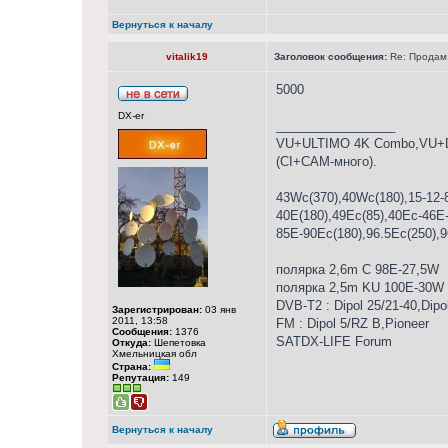
Вернуться к началу
vitalik19
Заголовок сообщения:
Re: Продам
5000
DX-er
_________________
VU+ULTIMO 4K Combo,VU+D
(CI+CAM-много).
43Wc(370),40Wc(180),15-12-
40E(180),49Ec(85),40Ес-46E-
85E-90Еc(180),96.5Ec(250),
полярка 2,6m С 98Е-27,5W
полярка 2,5m KU 100E-30W
DVB-T2 : Dipol 25/21-40,Dipol
Зарегистрирован:
03 янв
2011, 13:58
FM : Dipol 5/RZ B,Pioneer
Сообщения:
1376
SATDX-LIFE Forum
Откуда:
Шепетовка
Хмельницкая обл
Страна:
Репутация:
149
Вернуться к началу