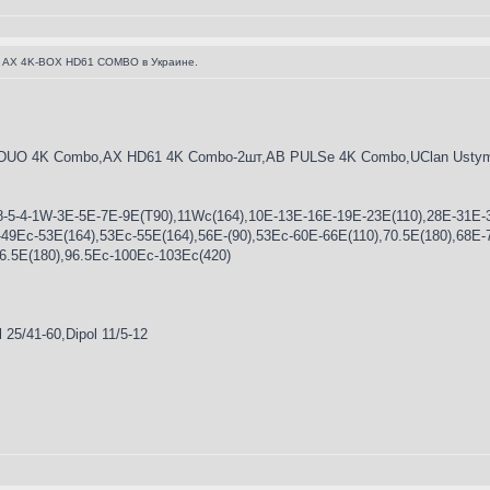
 AX 4K-BOX HD61 COMBO в Украине.
UO 4K Combo,AX HD61 4K Combo-2шт,AB PULSe 4K Combo,UClan Ustym 
8-5-4-1W-3E-5E-7E-9E(T90),11Wc(164),10E-13Е-16Е-19Е-23E(110),28Е-31E-3
49Ec-53E(164),53Ес-55Е(164),56E-(90),53Ес-60E-66E(110),70.5E(180),68E-
96.5E(180),96.5Ec-100Ec-103Ec(420)
 25/41-60,Dipol 11/5-12