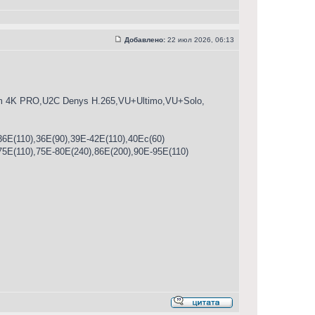
Добавлено:
22 июл 2026, 06:13
4K PRO,U2C Denys H.265,VU+Ultimo,VU+Solo,
6E(110),36E(90),39E-42E(110),40Ес(60)
75E(110),75Е-80Е(240),86E(200),90E-95E(110)