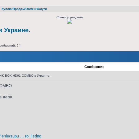
»
Куплю/Продам/Обмен/Услуги
Спонсор раздела
 Украине.
ообщений: 2 ]
Сообщение
4K-BOX HD61 COMBO в Украине.
COMBO
з дела.
enie/supu ... ro_listing