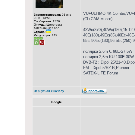
_________________
VU+ULTIMO 4K Combo,VU+D
Зарегистрирован:
03 янв
2011, 13:58
(CI+CAM-много).
Сообщения:
1376
Откуда:
Шепетовка
Хмельницкая обл
43Wc(370),40Wc(180),15-12-
Страна:
40E(180),49Ec(85),40Ес-46E-
Репутация:
149
85E-90Еc(180),96.5Ec(250),
полярка 2,6m С 98Е-27,5W
полярка 2,5m KU 100E-30W
DVB-T2 : Dipol 25/21-40,Dipol
FM : Dipol 5/RZ B,Pioneer
SATDX-LIFE Forum
Вернуться к началу
Google