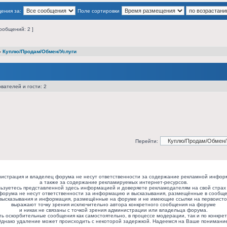
ения за:
Поле сортировки
ообщений: 2 ]
»
Куплю/Продам/Обмен/Услуги
вателей и гости: 2
Перейти:
истрация и владелец форума не несут ответственности за содержание рекламной инфор
а также за содержание рекламируемых интернет-ресурсов.
ьзуетесь представленной здесь информацией и доверяете рекламодателям на свой страх 
форума не несут ответственности за информацию и высказывания, размещённые в сообще
высказывания и информация, размещённые на форуме и не имеющие ссылки на первоисто
выражают точку зрения исключительно автора конкретного сообщения на форуме
и никак не связаны с точкой зрения администрации или владельца форума.
ь оскорбительные сообщения как самостоятельно, в процессе модерации, так и по конкрет
днако удаление может происходить с некоторой задержкой. Надеемся на Ваше понимани