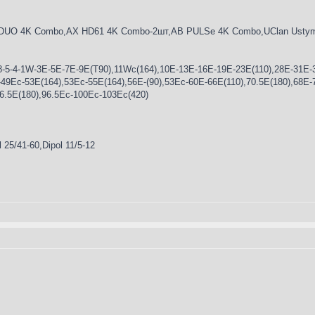
UO 4K Combo,AX HD61 4K Combo-2шт,AB PULSe 4K Combo,UClan Ustym 
8-5-4-1W-3E-5E-7E-9E(T90),11Wc(164),10E-13Е-16Е-19Е-23E(110),28Е-31E-3
49Ec-53E(164),53Ес-55Е(164),56E-(90),53Ес-60E-66E(110),70.5E(180),68E-
96.5E(180),96.5Ec-100Ec-103Ec(420)
 25/41-60,Dipol 11/5-12