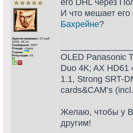
его DHL через П
И что мешает его
Бахрейне
?
Зарегистрирован:
20 май
2008, 08:14
_______________
Сообщения:
3697
Откуда:
г.Киев
Страна:
OLED Panasonic T
Репутация:
45
Duo 4K; AX HD61 
1.1, Strong SRT-D
cards&CAM's (incl
Желаю, чтобы у В
другим!