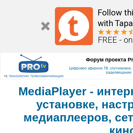
Follow th
with Tapa
FREE - on
Форум проекта P
Цифровое эфирное ТВ, спутниковое, к
радиовещание
MediaPlayer - инте
установке, наст
медиаплееров, сет
кин