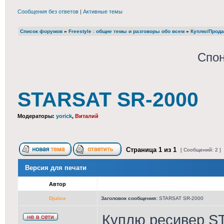
Сообщения без ответов
|
Активные темы
Список форумов
»
Freestyle : общие темы и разговоры обо всем
»
Куплю/Прода
Спон
STARSAT SR-2000
Модераторы:
yorick
,
Виталий
Страница
1
из
1
[ Сообщений: 2 ]
Версия для печати
Автор
Djuiice
Заголовок сообщения:
STARSAT SR-2000
Куплю ресивер S