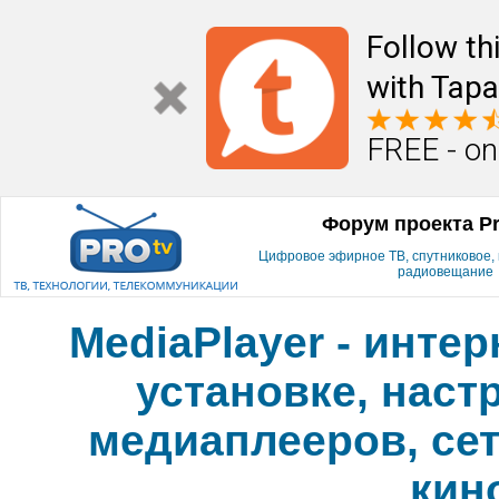
Follow th
with Tapa
FREE - on
Форум проекта P
Цифровое эфирное ТВ, спутниковое, к
радиовещание
MediaPlayer - инте
установке, наст
медиаплееров, сет
кин