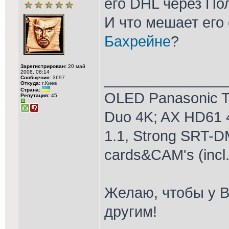
его DHL через П
И что мешает его
Бахрейне
?
Зарегистрирован:
20 май
2008, 08:14
_______________
Сообщения:
3697
Откуда:
г.Киев
Страна:
OLED Panasonic T
Репутация:
45
Duo 4K; AX HD61 
1.1, Strong SRT-D
cards&CAM's (incl
Желаю, чтобы у В
другим!