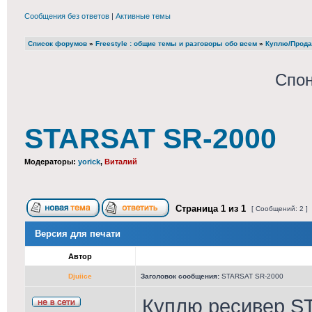
Сообщения без ответов
|
Активные темы
Список форумов
»
Freestyle : общие темы и разговоры обо всем
»
Куплю/Прода
Спон
STARSAT SR-2000
Модераторы:
yorick
,
Виталий
Страница
1
из
1
[ Сообщений: 2 ]
Версия для печати
Автор
Djuiice
Заголовок сообщения:
STARSAT SR-2000
Куплю ресивер S