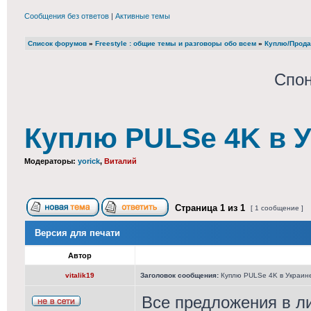
Сообщения без ответов
|
Активные темы
Список форумов
»
Freestyle : общие темы и разговоры обо всем
»
Куплю/Прода
Спон
Куплю PULSe 4K в У
Модераторы:
yorick
,
Виталий
Страница
1
из
1
[ 1 сообщение ]
Версия для печати
Автор
vitalik19
Заголовок сообщения:
Куплю PULSe 4K в Украине
Все предложения в ли