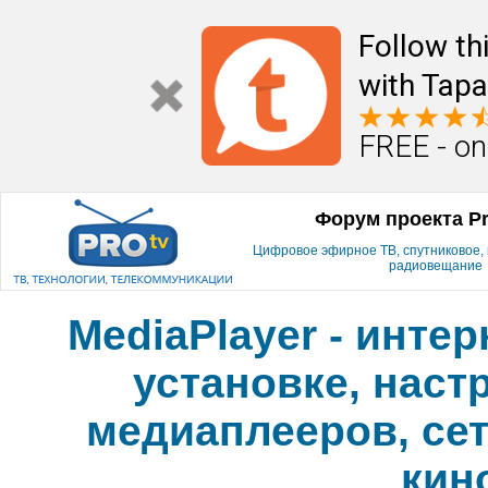
Follow th
with Tapa
FREE - on
Форум проекта P
Цифровое эфирное ТВ, спутниковое, к
радиовещание
MediaPlayer - инте
установке, наст
медиаплееров, сет
кин