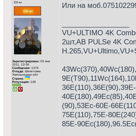
DX-er
Или на моб.07510229
_________________
VU+ULTIMO 4K Comb
2шт,AB PULSe 4K Co
H.265,VU+Ultimo,VU+
Зарегистрирован:
03 янв
2011, 13:58
43Wc(370),40Wc(180),
Сообщения:
1376
Откуда:
Шепетовка
Хмельницкая обл
9E(T90),11Wc(164),10
Страна:
Репутация:
149
36E(110),36E(90),39E-
40E(180),49Ec(85),40
(90),53Ес-60E-66E(110
75E(110),75Е-80Е(240
85E-90Еc(180),96.5Ec