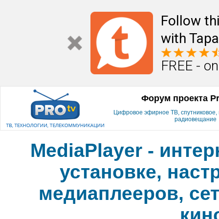
Follow th
with Tapa
FREE - on
Форум проекта P
Цифровое эфирное ТВ, спутниковое, к
радиовещание
MediaPlayer - инте
установке, наст
медиаплееров, сет
кин