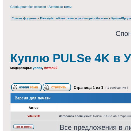
Сообщения без ответов
|
Активные темы
Список форумов
»
Freestyle : общие темы и разговоры обо всем
»
Куплю/Прода
Спон
Куплю PULSe 4K в У
Модераторы:
yorick
,
Виталий
Страница
1
из
1
[ 1 сообщение ]
Версия для печати
Автор
vitalik19
Заголовок сообщения:
Куплю PULSe 4K в Украине
Все предложения в ли