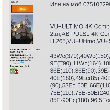
DX-er
Или на моб.07510229
_________________
VU+ULTIMO 4K Comb
2шт,AB PULSe 4K Co
H.265,VU+Ultimo,VU+
Зарегистрирован:
03 янв
2011, 13:58
43Wc(370),40Wc(180),
Сообщения:
1376
Откуда:
Шепетовка
Хмельницкая обл
9E(T90),11Wc(164),10
Страна:
Репутация:
149
36E(110),36E(90),39E-
40E(180),49Ec(85),40
(90),53Ес-60E-66E(110
75E(110),75Е-80Е(240
85E-90Еc(180),96.5Ec