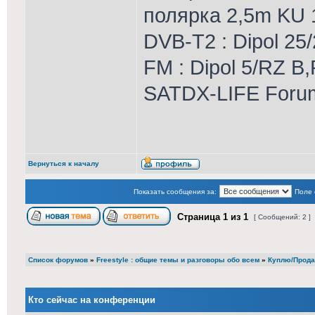
полярка 2,5m KU
DVB-T2 : Dipol 25/
FM : Dipol 5/RZ B,
SATDX-LIFE Foru
Вернуться к началу
Показать сообщения за:
Поле 
Страница
1
из
1
[ Сообщений: 2 ]
Список форумов
»
Freestyle : общие темы и разговоры обо всем
»
Куплю/Прода
Кто сейчас на конференции