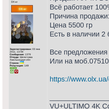
DX-er
Всё работает 10
Причина продажи:
Цена 5500 гр
Есть в наличии 2 
Зарегистрирован:
03 янв
Все предложения 
2011, 13:58
Сообщения:
1376
Откуда:
Шепетовка
Или на моб.0751
Хмельницкая обл
Страна:
Репутация:
149
https://www.olx.ua/
_______________
VU+ULTIMO 4K C