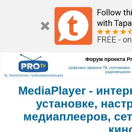
Follow th
with Tapa
FREE - on
Форум проекта P
Цифровое эфирное ТВ, спутниковое, к
радиовещание
MediaPlayer - инте
установке, наст
медиаплееров, сет
кин