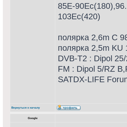
85E-90Еc(180),96.
103Ec(420)
полярка 2,6m С 9
полярка 2,5m KU
DVB-T2 : Dipol 25/
FM : Dipol 5/RZ B,
SATDX-LIFE Foru
Вернуться к началу
Google