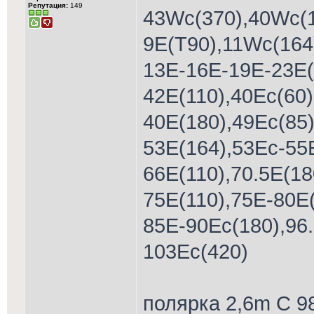
Репутация:
149
43Wc(370),40Wc(1
9E(T90),11Wc(164
13Е-16Е-19Е-23E(
42E(110),40Ес(60)
40E(180),49Ec(85
53E(164),53Ес-55Е
66E(110),70.5E(18
75E(110),75Е-80Е
85E-90Еc(180),96.
103Ec(420)
полярка 2,6m С 9