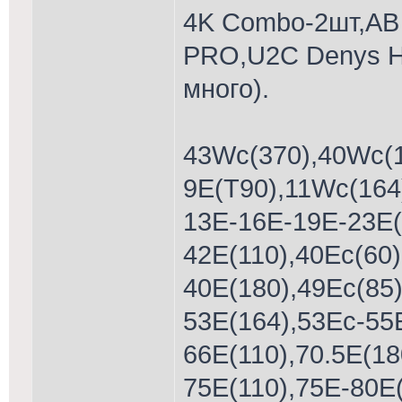
4K Combo-2шт,AB
PRO,U2C Denys H
много).
43Wc(370),40Wc(1
9E(T90),11Wc(164
13Е-16Е-19Е-23E(
42E(110),40Ес(60)
40E(180),49Ec(85
53E(164),53Ес-55Е
66E(110),70.5E(18
75E(110),75Е-80Е