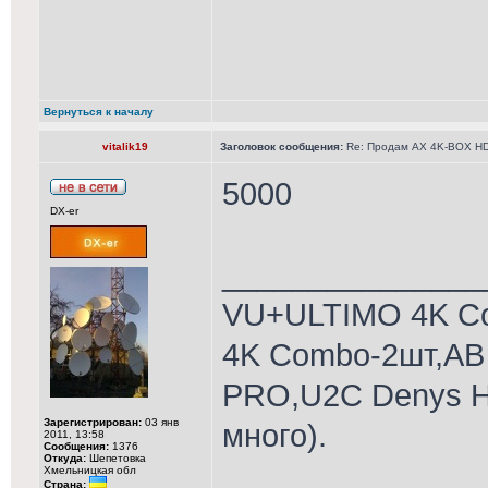
Вернуться к началу
vitalik19
Заголовок сообщения:
Re: Продам AX 4K-BOX HD
5000
DX-er
_______________
VU+ULTIMO 4K C
4K Combo-2шт,AB
PRO,U2C Denys H
Зарегистрирован:
03 янв
много).
2011, 13:58
Сообщения:
1376
Откуда:
Шепетовка
Хмельницкая обл
Страна: