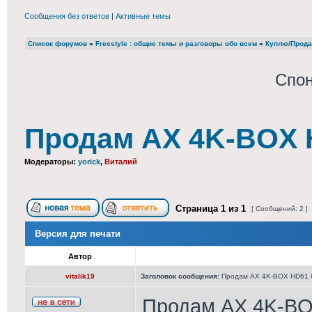
Сообщения без ответов
|
Активные темы
Список форумов
»
Freestyle : общие темы и разговоры обо всем
»
Куплю/Прода
Спон
Продам AX 4K-BOX 
Модераторы:
yorick
,
Виталий
Страница
1
из
1
[ Сообщений: 2 ]
Версия для печати
Автор
vitalik19
Заголовок сообщения:
Продам AX 4K-BOX HD61 
Продам AX 4K-B