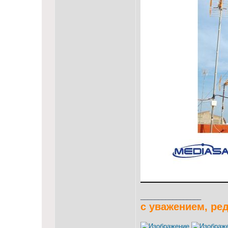
_________________
с уважением, ре