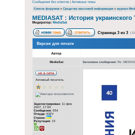
Сообщения без ответов
|
Активные темы
Список форумов
»
Средства массовой информации
»
журнал Med
MEDIASAT : История украинского 
Модератор:
MediaSat
Страница
3
из
3
[ С
Версия для печати
Автор
MediaSat
Заголовок сообщения:
Re: MEDIASA
Активный писатель
Зарегистрирован:
11 фев
2007, 17:00
Сообщения:
654
Откуда:
KIEV
Страна:
Репутация:
15