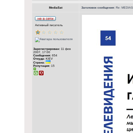
MediaSat
Заголовок сообщения:
Re: MEDIASA
Активный писатель
Зарегистрирован:
11 фев
2007, 17:00
Сообщения:
654
Откуда:
KIEV
Страна:
Репутация:
15