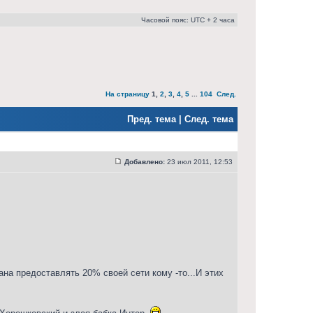
Часовой пояс: UTC + 2 часа
На страницу
1
,
2
,
3
,
4
,
5
...
104
След.
Пред. тема
|
След. тема
Добавлено:
23 июл 2011, 12:53
на предоставлять 20% своей сети кому -то...И этих