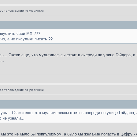
е телевидение по-украински
апустить свой МХ ???
но, а не писульки писать ??
сь... Скажи еще, что мультиплексы стоят в очереди по улице Гайдара, а
...
е телевидение по-украински
жусь... Скажи еще, что мультиплексы стоят в очереди по улице Гайдара, 
 не узнали...
и бы это не было бы поппулизмом, а было бы желание попасть в цифру - 