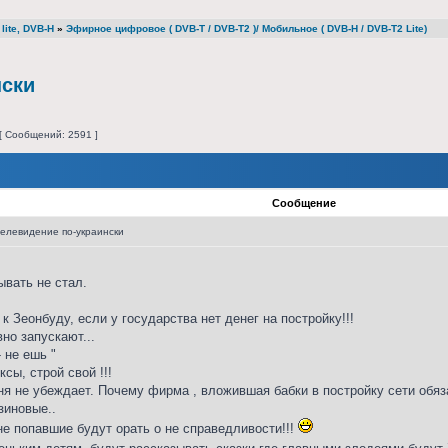
lite, DVB-H
»
Эфирное цифровое ( DVB-T / DVB-T2 )/ Мобильное ( DVB-H / DVB-T2 Lite)
нски
[ Сообщений: 2591 ]
Сообщение
елевидение по-украински
ывать не стал.
к Зеонбуду, если у государства нет денег на постройку!!!
но запускают...
- не ешь "
сы, строй свой !!!
я не убеждает. Почему фирма , вложившая бабки в постройку сети обяза
езиновые..
 не попавшие будут орать о не справедливости!!!