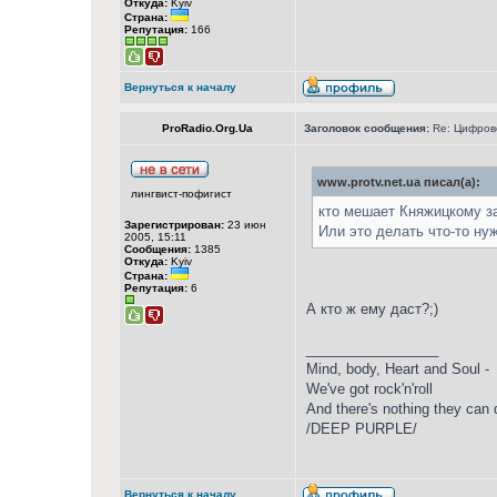
Откуда:
Kyiv
Страна:
Репутация:
166
Вернуться к началу
ProRadio.Org.Ua
Заголовок сообщения:
Re: Цифрово
www.protv.net.ua писал(а):
лингвист-пофигист
кто мешает Княжицкому з
Зарегистрирован:
23 июн
Или это делать что-то нуж
2005, 15:11
Сообщения:
1385
Откуда:
Kyiv
Страна:
Репутация:
6
А кто ж ему даст?;)
_________________
Mind, body, Heart and Soul -
We've got rock'n'roll
And there's nothing they can 
/DEEP PURPLE/
Вернуться к началу