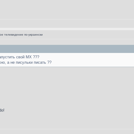
е телевидение по-украински
апустить свой МХ ???
но, а не писульки писать ??
do!