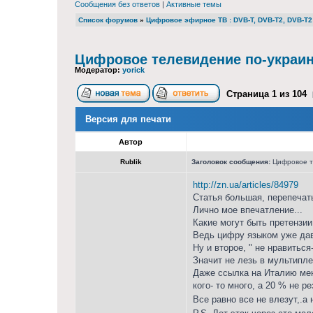
Сообщения без ответов
|
Активные темы
Список форумов
»
Цифровое эфирное ТВ : DVB-T, DVB-T2, DVB-T2 
Цифровое телевидение по-украи
Модератор:
yorick
Страница
1
из
104
Версия для печати
Автор
Rublik
Заголовок сообщения:
Цифровое т
http://zn.ua/articles/84979
Статья большая, перепечат
Лично мое впечатление...
Какие могут быть претензии 
Ведь цифру языком уже дав
Ну и второе, " не нравиться
Значит не лезь в мультиплек
Даже ссылка на Италию мен
кого- то много, а 20 % не р
Все равно все не влезут,.а