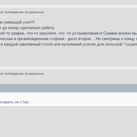
е телевидение по-украински
не умеющий учит!!!
е до конца сделанную работу.
кой то график, что-то закупили, что -то устанавливаеся.Снимки антенн мы
ческая и организационная сторона - дело второе....Но смотришь к концу г
и каждый закопанный столб или купленный усилок для польской "сушилк
е телевидение по-украински
тывать не стал.