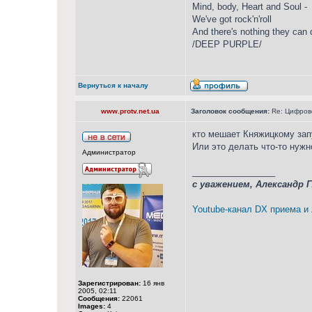
Mind, body, Heart and Soul -
We've got rock'n'roll
And there's nothing they can 
/DEEP PURPLE/
Вернуться к началу
www.protv.net.ua
Заголовок сообщения:
Re: Цифрово
кто мешает Княжицкому зап
Или это делать что-то нужн
Администратор
_________________
с уважением, Александр 
Youtube-канал DX приема и
Зарегистрирован:
16 янв
2005, 02:11
Сообщения:
22061
Images:
4