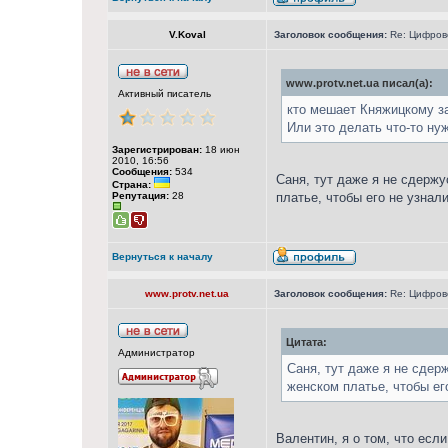
V.Koval
Заголовок сообщения:
Re: Цифрово
www.protv.net.ua писал(а):
Активный писатель
кто мешает Княжицкому з
Или это делать что-то нуж
Зарегистрирован:
18 июн
2010, 16:56
Сообщения:
534
Саня, тут даже я не сдержу
Страна:
Репутация:
28
платье, чтобы его не узнали
Вернуться к началу
www.protv.net.ua
Заголовок сообщения:
Re: Цифрово
Цитата:
Администратор
Саня, тут даже я не сдер
женском платье, чтобы его
Валентин, я о том, что есл