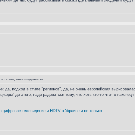
леньким детям, будут рассказывать сказки где главными злодеями будут
е телевидение по-украински
е: да, подход в стиле "регионов", да, не очень европейская вырисовала
"цифры" до этого, надо радоваться тому, что хоть кто-то что-то наконец
о цифровое телевидение и HDTV в Украине и не только