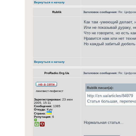
Вернуться к началу
Rublik
Заголовок сообщения:
Re: Цифрово
Как там -умеющий делает, 
Или не показывай дураку, н
Что не говорите, но есть ка
Нравится нам или нет техни
Но каждый забитый дюбель 
Вернуться к началу
ProRadio.Org.Ua
Заголовок сообщения:
Re: Цифрово
Rublik писал(а):
лингвист-пофигист
http://zn.ua/articles/84979
Зарегистрирован:
23 июн
Статья большая, перепеча
2005, 15:11
Сообщения:
1385
Откуда:
Kyiv
Страна:
Репутация:
6
Нормальная статья...
_________________