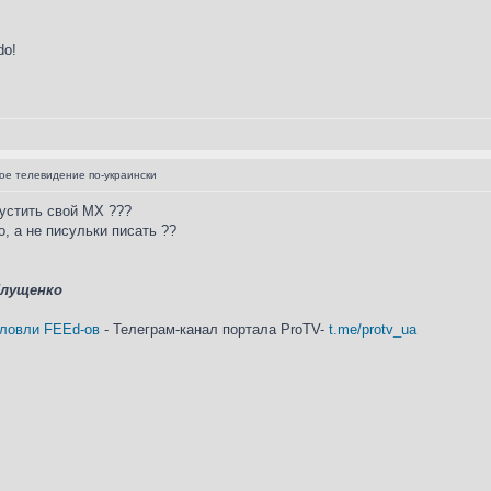
do!
е телевидение по-украински
устить свой МХ ???
о, а не писульки писать ??
Глущенко
 ловли FEEd-ов
- Телеграм-канал портала ProTV-
t.me/protv_ua