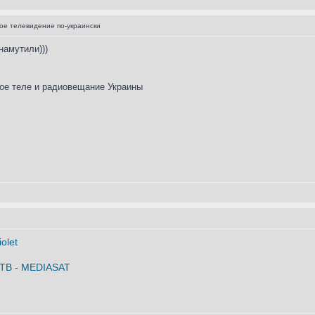
е телевидение по-украински
намутили)))
ое теле и радиовещание Украины