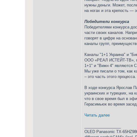
нужны деньги. Может, посл
на ногах и эта крепость — 
Победители конкурса
Победителями конкурса дост
части своих каналов. Напр
говорят в цифре на основа
каналы групп, преимуществ
Каналы "1+1 Украина" и "Б
ООО «РЕАЛ ИСТЕЙТ-ТВ», пр
1+1" и "Вижн 4" являются 
Мы уже писали о том, как 
– это часть этого процесса.
В ходе конкурса Ярослав П
украинских и турецких, на 
что в свое время был в эфи
Герасимьюк во время засед
Читать далее
_________________
OLED Panasonic TX-65HZ980