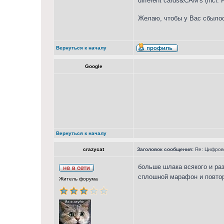
different cards&CAM's (incl.
Желаю, чтобы у Вас сбылос
Вернуться к началу
Google
Вернуться к началу
crazycat
Заголовок сообщения:
Re: Цифрово
больше шлака всякого и ра
сплошной марафон и повт
Житель форума