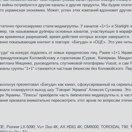
е войны потребуются другие каналы и другие продукты. Мы будем плати
это украинская экономика. Может, успех этих компаний вдохновит других
аточно прогнозируемо стали медиагруппы. У каналов «1+1» и Starlight
имер, так называемые дублеры основных каналов, участвующих в мара
нии временных разрешений, время действия которых вскоре завершится.
енно показывающие контент в повторе: «Бигуди» и «ОЦЕ». Это уже четы
игуди" на конкурс подались от новых юридических лиц. Ранее «1+1 Укр
инадлежащие Коломойскому и соратникам (Суркис, Киперман, Миндич,
Светлана Мищенко, руководитель спутниковой платформы Viasat, и сам 
каналы группы "1+1" становятся частным бизнесом без Коломойского. П
ахольчук презентовал «Бигуди» как канал, сфокусированный на сериаль
канале планируется выход шоу "Говорит Украина" Алексея Суханова. Это н
ре Украины. "Плюсы" приобрели часть библиотеки медиагруппы и, в част
ания призвала внимательно пересмотреть этот архив по вопросам этичес
E; Pioneer LX-5090; Vu+ Duo 4K; AX HD61 4K; DM8000; TOROIDAL T90; Tr