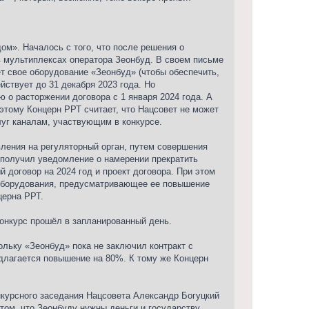
м». Началось с того, что после решения о
в мультиплексах оператора Зеонбуд. В своем письме
т свое оборудование «Зеонбуд» (чтобы обеспечить,
ствует до 31 декабря 2023 года. Но
 о расторжении договора с 1 января 2024 года. А
этому Концерн РРТ считает, что Нацсовет не может
луг каналам, участвующим в конкурсе.
ления на регуляторный орган, путем совершения
 получил уведомление о намерении прекратить
 договор на 2024 год и проект договора. При этом
 оборудования, предусматривающее ее повышение
церна РРТ.
Конкурс прошёл в запланированный день.
льку «Зеонбуд» пока не заключил контракт с
едлагается повышение на 80%. К тому же Концерн
нкурсного заседания Нацсовета Александр Богуцкий
в том, что Зеонбуду нужны деньги и государству