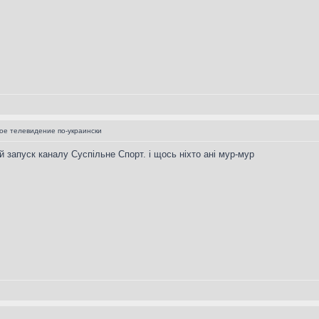
е телевидение по-украински
ий запуск каналу Суспільне Спорт. і щось ніхто ані мур-мур