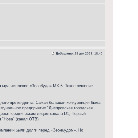
Добавлено:
28 дек 2023, 18:46
в мультиплексе «Зеонбуда» МХ-5. Такое решение
одного претендента. Самая большая конкуренция была
ммунальное предприятие "Днепровская городская
щееся юридическим лицом канала D1; Первый
 "Нова" (канал ОТВ).
компании были долги перед «Зеонбудом». Но