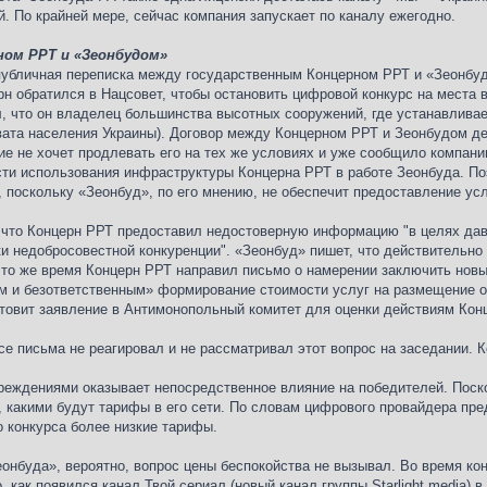
. По крайней мере, сейчас компания запускает по каналу ежегодно.
ом РРТ и «Зеонбудом»
убличная переписка между государственным Концерном РРТ и «Зеонбудо
рн обратился в Нацсовет, чтобы остановить цифровой конкурс на места 
 что он владелец большинства высотных сооружений, где устанавливае
вата населения Украины). Договор между Концерном РРТ и Зеонбудом дей
е не хочет продлевать его на тех же условиях и уже сообщило компанию
сти использования инфраструктуры Концерна РРТ в работе Зеонбуда. По
, поскольку «Зеонбуд», по его мнению, не обеспечит предоставление ус
, что Концерн РРТ предоставил недостоверную информацию "в целях дав
и недобросовестной конкуренции". «Зеонбуд» пишет, что действительно
то же время Концерн РРТ направил письмо о намерении заключить новый
ым и безответственным» формирование стоимости услуг на размещение
отовит заявление в Антимонопольный комитет для оценки действиям Кон
се письма не реагировал и не рассматривал этот вопрос на заседании. 
еждениями оказывает непосредственное влияние на победителей. Поско
, какими будут тарифы в его сети. По словам цифрового провайдера пр
 конкурса более низкие тарифы.
еонбуда», вероятно, вопрос цены беспокойства не вызывал. Во время ко
, как появился канал Твой сериал (новый канал группы Starlight media) 