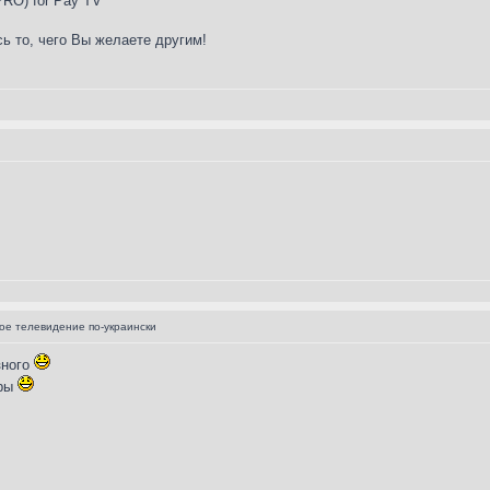
 PRO) for Pay TV
ь то, чего Вы желаете другим!
е телевидение по-украински
зного
оры