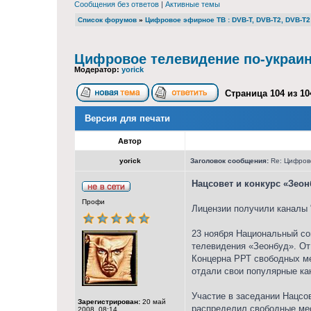
Сообщения без ответов
|
Активные темы
Список форумов
»
Цифровое эфирное ТВ : DVB-T, DVB-T2, DVB-T2 
Цифровое телевидение по-украи
Модератор:
yorick
Страница
104
из
10
Версия для печати
Автор
yorick
Заголовок сообщения:
Re: Цифрово
Нацсовет и конкурс «Зеон
Профи
Лицензии получили каналы "
23 ноября Национальный со
телевидения «Зеонбуд». От
Концерна РРТ свободных ме
отдали свои популярные кан
Участие в заседании Нацсо
Зарегистрирован:
20 май
распределил свободные мес
2008, 08:14