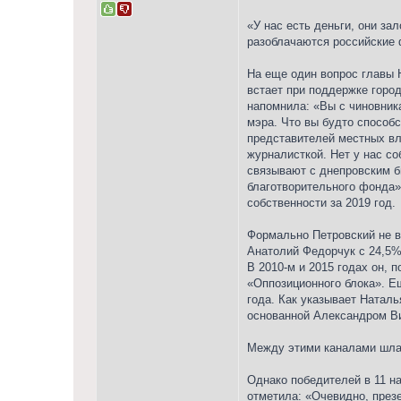
«У нас есть деньги, они за
разоблачаются российские 
На еще один вопрос главы 
встает при поддержке город
напомнила: «Вы с чиновника
мэра. Что вы будто способс
представителей местных вла
журналисткой. Нет у нас со
связывают с днепровским б
благотворительного фонда»
собственности за 2019 год.
Формально Петровский не в
Анатолий Федорчук с 24,5%
В 2010-м и 2015 годах он, 
«Оппозиционного блока». Е
года. Как указывает Наталь
основанной Александром Ви
Между этими каналами шла 
Однако победителей в 11 н
отметила: «Очевидно, през