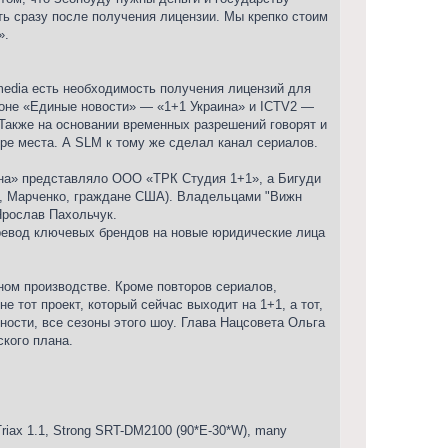
ть сразу после получения лицензии. Мы крепко стоим
».
 media есть необходимость получения лицензий для
фоне «Единые новости» — «1+1 Украина» и ICTV2 —
 Также на основании временных разрешений говорят и
ре места. А SLM к тому же сделал канал сериалов.
аина» представляло ООО «ТРК Студия 1+1», а Бигуди
 Марченко, граждане США). Владельцами "Вижн
Ярослав Пахольчук.
еревод ключевых брендов на новые юридические лица
ном производстве. Кроме повторов сериалов,
е тот проект, который сейчас выходит на 1+1, а тот,
ности, все сезоны этого шоу. Глава Нацсовета Ольга
кого плана.
iax 1.1, Strong SRT-DM2100 (90*E-30*W), many