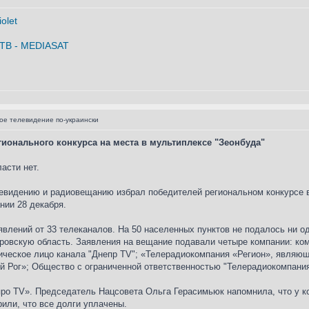
е телевидение по-украински
гионального конкурса на места в мультиплексе "Зеонбуда"
асти нет.
евидению и радиовещанию избрал победителей региональном конкурсе 
нии 28 декабря.
явлений от 33 телеканалов. На 50 населенных пунктов не подалось ни 
тровскую область. Заявления на вещание подавали четыре компании: ко
ическое лицо канала "Днепр TV"; «Телерадиокомпания «Регион», являю
ой Рог»; Общество с ограниченной ответственностью "Телерадиокомпания
про TV». Председатель Нацсовета Ольга Герасимьюк напомнила, что у 
или, что все долги уплачены.