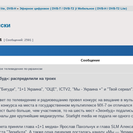
lite, DVB-H
»
Эфирное цифровое ( DVB-T / DVB-T2 )/ Мобильное ( DVB-H / DVB-T2 Lite)
нски
4
[ Сообщений: 2591 ]
Сообщение
е телевидение по-украински
буд»: распределили на троих
Бигуди", "1+1 Украина", "ОЦЕ", ICTV2, "Мы - Украина +" и "Твой сериал"
вет по телевидению и радиовещанию провел конкурс на вещание в муль
 конкурса на места в государственном мультиплексе МХ-7 он отличался
ст было больше, чем участников, то на шесть мест «Зеонбуд» подались
алы две крупнейшие медиагруппы. Starlight media не подала ни одного 
вета приняли глава «1+1 медиа» Ярослав Пахольчук и глава SLM Алекс
та "Зеонбуда". А также одна лицензия досталась каналу «Мы — Украина