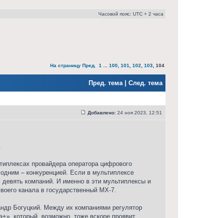
Часовой пояс: UTC + 2 часа
На страницу
Пред.
1
...
100
,
101
,
102
,
103
,
104
Пред. тема
|
След. тема
Добавлено:
24 ноя 2023, 12:51
.
типлексах провайдера оператора цифрового
 одним – конкуренцией. Если в мультиплексе
 девять компаний. И именно в эти мультиплексы и
своего канала в государственный МХ-7.
андр Богуцкий. Между их компаниями регулятор
+», который, возможно, тоже вскоре проявит