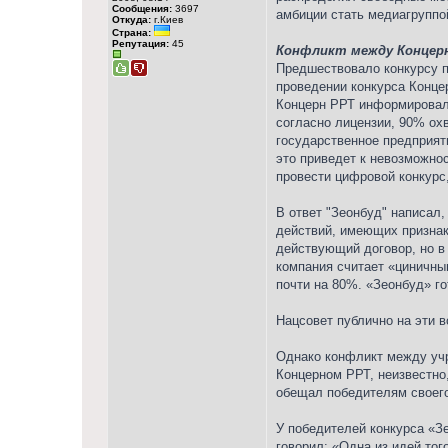
Сообщения:
3697
амбиции стать медиагруппой
Откуда:
г.Киев
Страна:
Репутация:
45
Конфликт между Концерн
Предшествовало конкурсу п
проведении конкурса Конце
Концерн РРТ информировал,
согласно лицензии, 90% ох
государственное предприяти
это приведет к невозможно
провести цифровой конкурс
В ответ "Зеонбуд" написал
действий, имеющих признак
действующий договор, но в 
компания считает «циничн
почти на 80%. «Зеонбуд» г
Нацсовет публично на эти в
Однако конфликт между учр
Концерном РРТ, неизвестно
обещал победителям своего
У победителей конкурса «З
говорил: «Одна из идей того