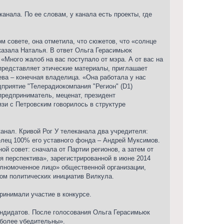
анала. По ее словам, у канала есть проекты, где
м совете, она отметила, что сюжетов, что «солнце
сказала Наталья. В ответ Ольга Герасимьюк
«Много жалоб на вас поступало от мэра. А от вас на
 представляет этические материалы, приглашает
ева – конечная владелица. «Она работала у нас
дприятие "Телерадиокомпания "Регион" (D1)
предприниматель, меценат, президент
зи с Петровским говорилось в структуре
анал. Кривой Рог У телеканала два учредителя:
елец 100% его уставного фонда – Андрей Муксимов.
ой совет: сначала от Партии регионов, а затем от
 перспектива», зарегистрированной в июне 2014
полномоченное лицо» общественной организации,
ом политических инициатив Вилкула.
ринимали участие в конкурсе.
андидатов. После голосования Ольга Герасимьюк
 более убедительны».