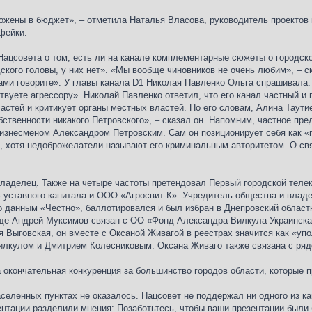
ложены в бюджет», – отметила Наталья Власова, руководитель проектов к
фейки.
Нацсовета о том, есть ли на канале комплементарные сюжеты о городско
ского головы, у них нет». «Мы вообще чиновников не очень любим», – 
ми говорите». У главы канала D1 Николая Павленко Ольга спрашивала: 
твуете агрессору». Николай Павленко ответил, что его канал частный и
стей и критикует органы местных властей. По его словам, Алина Таути
бственности никакого Петровского», – сказал он. Напомним, частное пре
изнесменом Александром Петровским. Сам он позиционирует себя как «
, хотя недоброжелатели называют его криминальным авторитетом. О свя
ладелец. Также на четыре частоты претендовал Первый городской телек
 уставного капитала и ООО «Агросвит-К». Учредитель общества и влад
по данным «Честно», баллотировался и был избран в Днепровский областн
ще Андрей Муксимов связан с ОО «Фонд Александра Вилкула Украинская
я Выговская, он вместе с Оксаной Живагой в реестрах значится как «у
лкулом и Дмитрием Колесниковым. Оксана Живаго также связана с ряд
окончательная конкуренция за большинство городов области, которые п
аселенных пунктах не оказалось. Нацсовет не поддержал ни одного из к
ентации разделили мнения: Позаботьтесь, чтобы ваши презентации были