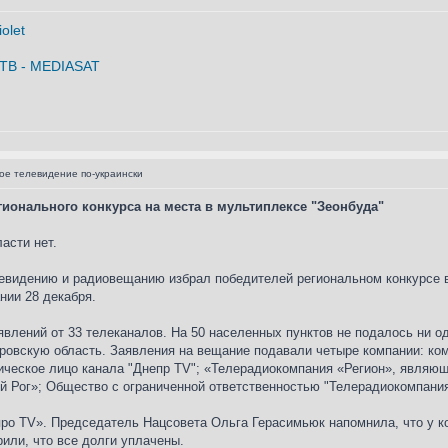
е телевидение по-украински
гионального конкурса на места в мультиплексе "Зеонбуда"
асти нет.
евидению и радиовещанию избрал победителей региональном конкурсе 
нии 28 декабря.
явлений от 33 телеканалов. На 50 населенных пунктов не подалось ни 
тровскую область. Заявления на вещание подавали четыре компании: ко
ическое лицо канала "Днепр TV"; «Телерадиокомпания «Регион», являю
ой Рог»; Общество с ограниченной ответственностью "Телерадиокомпания
про TV». Председатель Нацсовета Ольга Герасимьюк напомнила, что у 
или, что все долги уплачены.