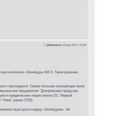
Добавлено:
28 дек 2023, 18:46
в мультиплексе «Зеонбуда» МХ-5. Такое решение
одного претендента. Самая большая конкуренция была
ммунальное предприятие "Днепровская городская
щееся юридическим лицом канала D1; Первый
 "Нова" (канал ОТВ).
компании были долги перед «Зеонбудом». Но