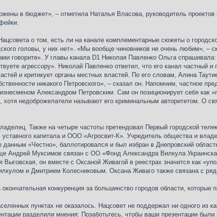
ложены в бюджет», – отметила Наталья Власова, руководитель проектов к
фейки.
Нацсовета о том, есть ли на канале комплементарные сюжеты о городско
ского головы, у них нет». «Мы вообще чиновников не очень любим», – 
ми говорите». У главы канала D1 Николая Павленко Ольга спрашивала: 
твуете агрессору». Николай Павленко ответил, что его канал частный и
стей и критикует органы местных властей. По его словам, Алина Таути
бственности никакого Петровского», – сказал он. Напомним, частное пре
изнесменом Александром Петровским. Сам он позиционирует себя как «
, хотя недоброжелатели называют его криминальным авторитетом. О свя
ладелец. Также на четыре частоты претендовал Первый городской телек
 уставного капитала и ООО «Агросвит-К». Учредитель общества и влад
по данным «Честно», баллотировался и был избран в Днепровский областн
ще Андрей Муксимов связан с ОО «Фонд Александра Вилкула Украинская
я Выговская, он вместе с Оксаной Живагой в реестрах значится как «у
лкулом и Дмитрием Колесниковым. Оксана Живаго также связана с ряд
окончательная конкуренция за большинство городов области, которые п
аселенных пунктах не оказалось. Нацсовет не поддержал ни одного из к
ентации разделили мнения: Позаботьтесь, чтобы ваши презентации были