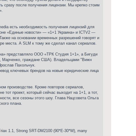
ть сразу после получения лицензии. Мы крепко стоим
».
 media есть необходимость получения лицензий для
фоне «Единые новости» — «1+1 Украина» и ICTV2 —
 Также на основании временных разрешений говорят и
ре места. А SLM к тому же сделал канал сериалов.
аина» представляло ООО «ТРК Студия 1+1», а Бигуди
 Марченко, граждане США). Владельцами "Вижн
Ярослав Пахольчук.
еревод ключевых брендов на новые юридические лица
ном производстве. Кроме повторов сериалов,
е тот проект, который сейчас выходит на 1+1, а тот,
ности, все сезоны этого шоу. Глава Нацсовета Ольга
кого плана.
iax 1.1, Strong SRT-DM2100 (90*E-30*W), many