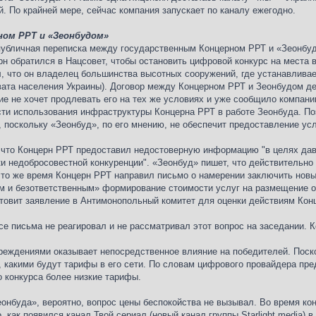
. По крайней мере, сейчас компания запускает по каналу ежегодно.
ом РРТ и «Зеонбудом»
убличная переписка между государственным Концерном РРТ и «Зеонбудо
рн обратился в Нацсовет, чтобы остановить цифровой конкурс на места 
 что он владелец большинства высотных сооружений, где устанавливае
вата населения Украины). Договор между Концерном РРТ и Зеонбудом дей
е не хочет продлевать его на тех же условиях и уже сообщило компанию
сти использования инфраструктуры Концерна РРТ в работе Зеонбуда. По
, поскольку «Зеонбуд», по его мнению, не обеспечит предоставление ус
, что Концерн РРТ предоставил недостоверную информацию "в целях дав
и недобросовестной конкуренции". «Зеонбуд» пишет, что действительно
то же время Концерн РРТ направил письмо о намерении заключить новый
ым и безответственным» формирование стоимости услуг на размещение
отовит заявление в Антимонопольный комитет для оценки действиям Кон
се письма не реагировал и не рассматривал этот вопрос на заседании. 
еждениями оказывает непосредственное влияние на победителей. Поско
, какими будут тарифы в его сети. По словам цифрового провайдера пр
 конкурса более низкие тарифы.
еонбуда», вероятно, вопрос цены беспокойства не вызывал. Во время ко
, как появился канал Твой сериал (новый канал группы Starlight media) 