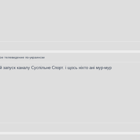
е телевидение по-украински
ий запуск каналу Суспільне Спорт. і щось ніхто ані мур-мур