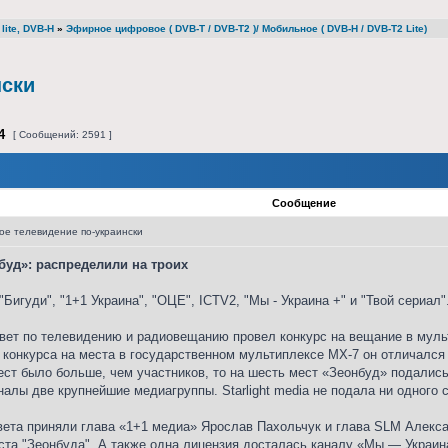
lite, DVB-H
»
Эфирное цифровое ( DVB-T / DVB-T2 )/ Мобильное ( DVB-H / DVB-T2 Lite)
нски
4
[ Сообщений: 2591 ]
Сообщение
е телевидение по-украински
буд»: распределили на троих
Бигуди", "1+1 Украина", "ОЦЕ", ICTV2, "Мы - Украина +" и "Твой сериал"
вет по телевидению и радиовещанию провел конкурс на вещание в муль
 конкурса на места в государственном мультиплексе МХ-7 он отличался
ст было больше, чем участников, то на шесть мест «Зеонбуд» подались
алы две крупнейшие медиагруппы. Starlight media не подала ни одного 
вета приняли глава «1+1 медиа» Ярослав Пахольчук и глава SLM Алекс
та "Зеонбуда". А также одна лицензия досталась каналу «Мы — Украина