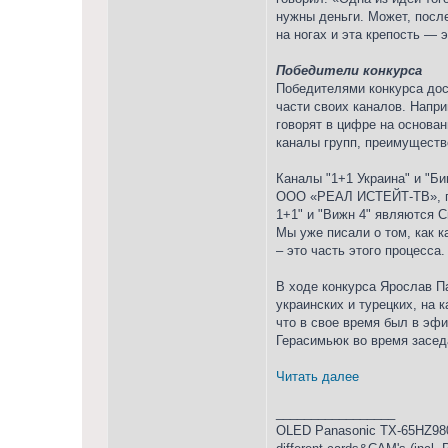
нужны деньги. Может, посл
на ногах и эта крепость — 
Победители конкурса
Победителями конкурса дост
части своих каналов. Напр
говорят в цифре на основа
каналы групп, преимуществ
Каналы "1+1 Украина" и "Б
ООО «РЕАЛ ИСТЕЙТ-ТВ», пр
1+1" и "Вижн 4" являются 
Мы уже писали о том, как 
– это часть этого процесса.
В ходе конкурса Ярослав П
украинских и турецких, на 
что в свое время был в эфи
Герасимьюк во время засед
Читать далее
_________________
OLED Panasonic TX-65HZ980