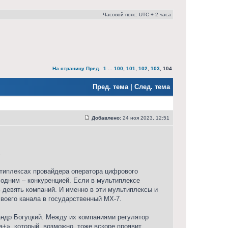
Часовой пояс: UTC + 2 часа
На страницу
Пред.
1
...
100
,
101
,
102
,
103
,
104
Пред. тема
|
След. тема
Добавлено:
24 ноя 2023, 12:51
.
типлексах провайдера оператора цифрового
 одним – конкуренцией. Если в мультиплексе
 девять компаний. И именно в эти мультиплексы и
своего канала в государственный МХ-7.
андр Богуцкий. Между их компаниями регулятор
+», который, возможно, тоже вскоре проявит