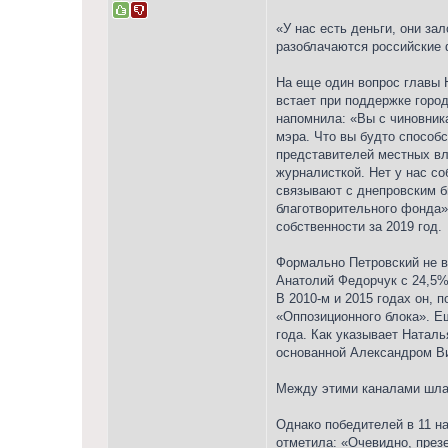
«У нас есть деньги, они за
разоблачаются российские 
На еще один вопрос главы 
встает при поддержке город
напомнила: «Вы с чиновника
мэра. Что вы будто способс
представителей местных вла
журналисткой. Нет у нас со
связывают с днепровским б
благотворительного фонда»
собственности за 2019 год.
Формально Петровский не в
Анатолий Федорчук с 24,5%
В 2010-м и 2015 годах он, 
«Оппозиционного блока». Е
года. Как указывает Наталь
основанной Александром Ви
Между этими каналами шла 
Однако победителей в 11 н
отметила: «Очевидно, през