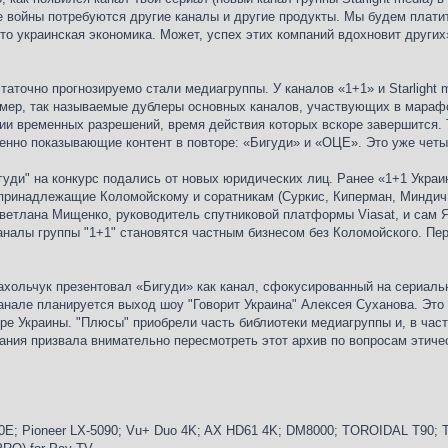
е войны потребуются другие каналы и другие продукты. Мы будем плати
это украинская экономика. Может, успех этих компаний вдохновит других
аточно прогнозируемо стали медиагруппы. У каналов «1+1» и Starlight
имер, так называемые дублеры основных каналов, участвующих в мара
нии временных разрешений, время действия которых вскоре завершится.
енно показывающие контент в повторе: «Бигуди» и «ОЦЕ». Это уже четы
игуди" на конкурс подались от новых юридических лиц. Ранее «1+1 Укр
инадлежащие Коломойскому и соратникам (Суркис, Киперман, Миндич,
Светлана Мищенко, руководитель спутниковой платформы Viasat, и сам 
каналы группы "1+1" становятся частным бизнесом без Коломойского. П
ахольчук презентовал «Бигуди» как канал, сфокусированный на сериаль
канале планируется выход шоу "Говорит Украина" Алексея Суханова. Это н
ре Украины. "Плюсы" приобрели часть библиотеки медиагруппы и, в част
ания призвала внимательно пересмотреть этот архив по вопросам этичес
E; Pioneer LX-5090; Vu+ Duo 4K; AX HD61 4K; DM8000; TOROIDAL T90; Tr