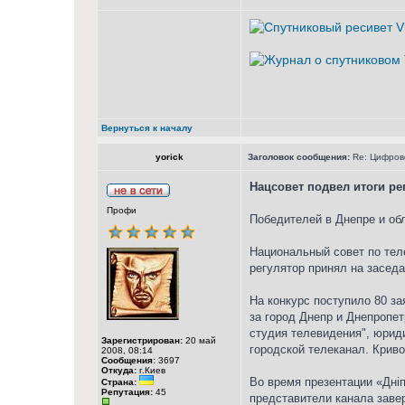
Вернуться к началу
yorick
Заголовок сообщения:
Re: Цифрово
Нацсовет подвел итоги ре
Профи
Победителей в Днепре и обл
Национальный совет по тел
регулятор принял на заседа
На конкурс поступило 80 за
за город Днепр и Днепропе
студия телевидения", юрид
Зарегистрирован:
20 май
городской телеканал. Крив
2008, 08:14
Сообщения:
3697
Откуда:
г.Киев
Во время презентации «Дні
Страна:
Репутация:
45
представители канала завер