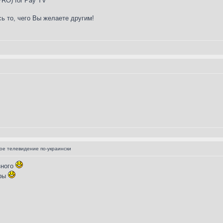
 PRO) for Pay TV
ь то, чего Вы желаете другим!
е телевидение по-украински
зного
оры