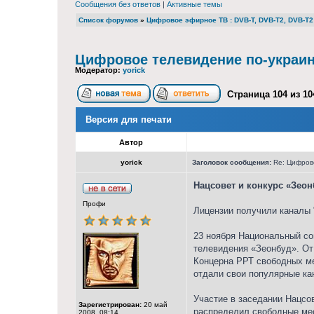
Сообщения без ответов
|
Активные темы
Список форумов
»
Цифровое эфирное ТВ : DVB-T, DVB-T2, DVB-T2 
Цифровое телевидение по-украи
Модератор:
yorick
Страница
104
из
10
Версия для печати
Автор
yorick
Заголовок сообщения:
Re: Цифрово
Нацсовет и конкурс «Зеон
Профи
Лицензии получили каналы "
23 ноября Национальный со
телевидения «Зеонбуд». От
Концерна РРТ свободных ме
отдали свои популярные кан
Участие в заседании Нацсо
Зарегистрирован:
20 май
распределил свободные мес
2008, 08:14