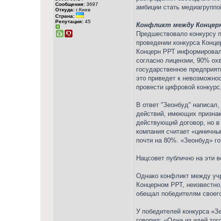
Сообщения:
3697
амбиции стать медиагруппой
Откуда:
г.Киев
Страна:
Репутация:
45
Конфликт между Концерн
Предшествовало конкурсу п
проведении конкурса Конце
Концерн РРТ информировал,
согласно лицензии, 90% ох
государственное предприяти
это приведет к невозможно
провести цифровой конкурс
В ответ "Зеонбуд" написал
действий, имеющих признак
действующий договор, но в 
компания считает «циничн
почти на 80%. «Зеонбуд» г
Нацсовет публично на эти в
Однако конфликт между учр
Концерном РРТ, неизвестно
обещал победителям своего
У победителей конкурса «З
говорил: «Одна из идей того