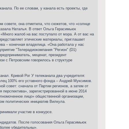
анала. По ее словам, у канала есть проекты, где
м совете, она отметила, что сюжетов, что «солнце
сказала Наталья. В ответ Ольга Герасимьюк
«Много жалоб на вас поступало от мэра. А от вас на
 представляет этические материалы, приглашает
ева – конечная владелица. «Она работала у нас
дприятие "Телерадиокомпания "Регион" (D1)
предприниматель, меценат, президент
зи с Петровским говорилось в структуре
анал. Кривой Рог У телеканала два учредителя:
елец 100% его уставного фонда – Андрей Муксимов.
ой совет: сначала от Партии регионов, а затем от
 перспектива», зарегистрированной в июне 2014
полномоченное лицо» общественной организации,
ом политических инициатив Вилкула.
ринимали участие в конкурсе.
андидатов. После голосования Ольга Герасимьюк
 более убедительны».