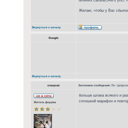
different cards&CAM's (incl.
Желаю, чтобы у Вас сбылос
Вернуться к началу
Google
Вернуться к началу
crazycat
Заголовок сообщения:
Re: Цифрово
больше шлака всякого и ра
сплошной марафон и повт
Житель форума