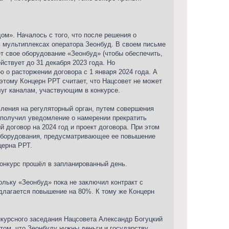
м». Началось с того, что после решения о
в мультиплексах оператора Зеонбуд. В своем письме
т свое оборудование «Зеонбуд» (чтобы обеспечить,
ствует до 31 декабря 2023 года. Но
 о расторжении договора с 1 января 2024 года. А
этому Концерн РРТ считает, что Нацсовет не может
луг каналам, участвующим в конкурсе.
ления на регуляторный орган, путем совершения
 получил уведомление о намерении прекратить
 договор на 2024 год и проект договора. При этом
 оборудования, предусматривающее ее повышение
церна РРТ.
Конкурс прошёл в запланированный день.
льку «Зеонбуд» пока не заключил контракт с
едлагается повышение на 80%. К тому же Концерн
нкурсного заседания Нацсовета Александр Богуцкий
в том, что Зеонбуду нужны деньги и государству