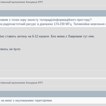
ственный мультиплекс Концерна РРТ
ливим з точки зору захисту телерадіоінформаційного простору?
а радіочастотний ресурс в діапазоні 174-230 МГц. Телевізійне мовлення
бно ставить антену на 6-12 канали. Без мема з Лавровим тут ніяк.
 якось не було
ственный мультиплекс Концерна РРТ
 на межі з окупованими територіями.