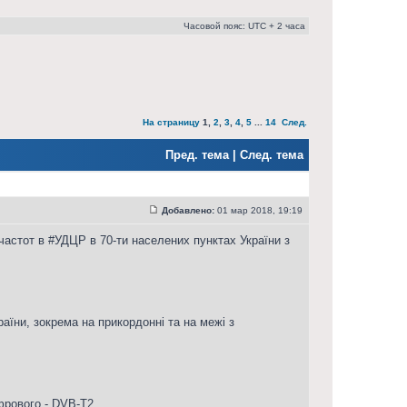
Часовой пояс: UTC + 2 часа
На страницу
1
,
2
,
3
,
4
,
5
...
14
След.
Пред. тема
|
След. тема
Добавлено:
01 мар 2018, 19:19
астот в #УДЦР в 70-ти населених пунктах України з
аїни, зокрема на прикордонні та на межі з
фрового - DVB-T2