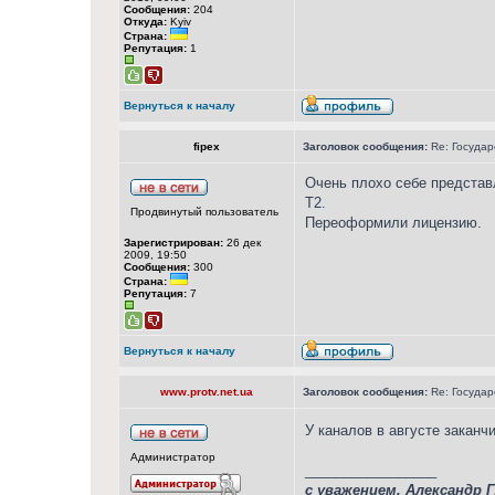
Сообщения:
204
Откуда:
Kyiv
Страна:
Репутация:
1
Вернуться к началу
fipex
Заголовок сообщения:
Re: Государ
Очень плохо себе представ
Т2.
Продвинутый пользователь
Переоформили лицензию.
Зарегистрирован:
26 дек
2009, 19:50
Сообщения:
300
Страна:
Репутация:
7
Вернуться к началу
www.protv.net.ua
Заголовок сообщения:
Re: Государ
У каналов в августе заканч
Администратор
_________________
с уважением, Александр 