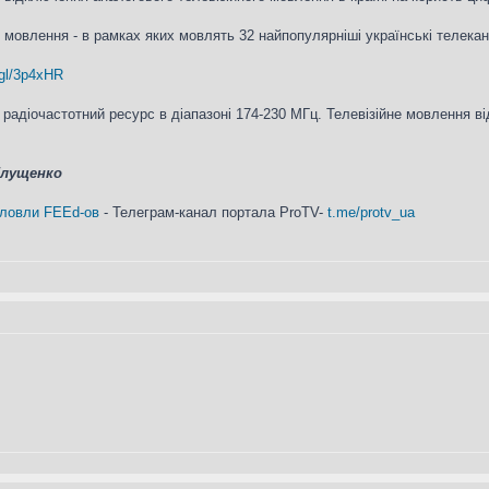
мовлення - в рамках яких мовлять 32 найпопулярніші українські телекан
.gl/3p4xHR
радіочастотний ресурс в діапазоні 174-230 МГц. Телевізійне мовлення в
Глущенко
 ловли FEEd-ов
- Телеграм-канал портала ProTV-
t.me/protv_ua