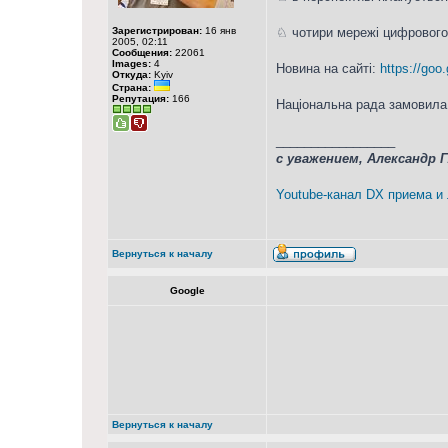
Зарегистрирован:
16 янв
♘ чотири мережі цифрового 
2005, 02:11
Сообщения:
22061
Images:
4
Новина на сайті:
https://goo
Откуда:
Kyiv
Страна:
Репутация:
166
Національна рада замовила 
_________________
с уважением, Александр 
Youtube-канал DX приема и
Вернуться к началу
Google
Вернуться к началу