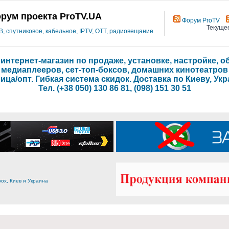
рум проекта ProTV.UA
Форум ProTV
Текущее
 спутниковое, кабельное, IPTV, OTT, радиовещание
- интернет-магазин по продаже, установке, настройке,
медиаплееров, сет-топ-боксов, домашних кинотеатров
ица/опт. Гибкая система скидок. Доставка по Киеву, Укр
Тел. (+38 050) 130 86 81, (098) 151 30 51