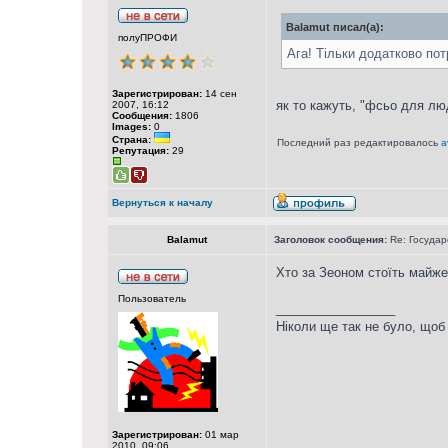
Balamut писал(а):
полуПРОФИ
Ага! Тільки додатково пот
Зарегистрирован:
14 сен
як то кажуть, "фсьо для лю
2007, 16:12
Сообщения:
1806
Images:
0
Страна:
Последний раз редактировалось
a
Репутация:
29
Вернуться к началу
Balamut
Заголовок сообщения:
Re: Государ
Хто за Зеоном стоїть майже
Пользователь
_________________
Ніколи ще так не було, щоб
Зарегистрирован:
01 мар
2010, 09:06