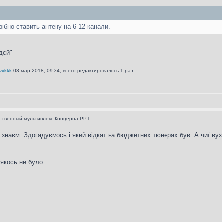
рібно ставить антену на 6-12 канали.
дєй"
vvkkk
03 мар 2018, 09:34, всего редактировалось 1 раз.
ственный мультиплекс Концерна РРТ
 знаєм. Здогадуємось і який відкат на бюджетних тюнерах був. А чиї вух
 якось не було