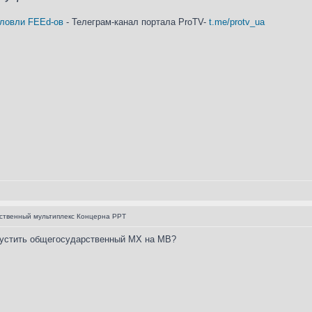
 ловли FEEd-ов
- Телеграм-канал портала ProTV-
t.me/protv_ua
ственный мультиплекс Концерна РРТ
апустить общегосударственный МХ на МВ?