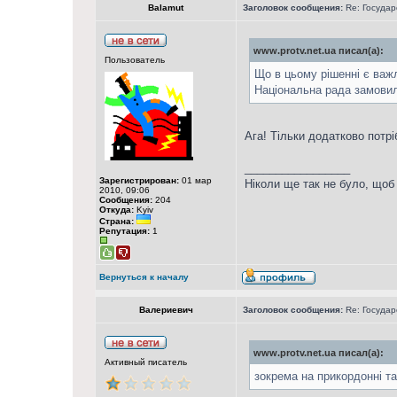
Balamut
Заголовок сообщения:
Re: Государ
www.protv.net.ua писал(а):
Пользователь
Що в цьому рішенні є важ
Національна рада замовил
Ага! Тільки додатково потрі
_________________
Зарегистрирован:
01 мар
Ніколи ще так не було, щоб
2010, 09:06
Сообщения:
204
Откуда:
Kyiv
Страна:
Репутация:
1
Вернуться к началу
Валериевич
Заголовок сообщения:
Re: Государ
www.protv.net.ua писал(а):
Активный писатель
зокрема на прикордонні та