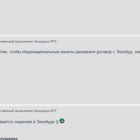
ственный мультиплекс Концерна РРТ
ляю, чтобы общенациональные каналы разорвали договор с Зеонбуд, за
ственный мультиплекс Концерна РРТ
ивается лицензия в Зеонбуде ))
Глущенко