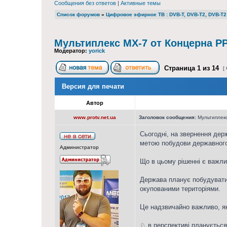
Сообщения без ответов
|
Активные темы
Список форумов
»
Цифровое эфирное ТВ : DVB-T, DVB-T2, DVB-T2 
Мультиплекс МХ-7 от Концерна РР
Модератор:
yorick
Страница
1
из
14
[ 
Версия для печати
Автор
www.protv.net.ua
Заголовок сообщения:
Мультиплекс
Сьогодні, на звернення дер
метою побудови державного
Администратор
Що в цьому рішенні є важли
Держава планує побудувати в
окупованими територіями.
Це надзвичайно важливо, я
♘ в перспективі планується