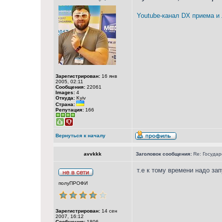
Youtube-канал DX приема и
Зарегистрирован:
16 янв
2005, 02:11
Сообщения:
22061
Images:
4
Откуда:
Kyiv
Страна:
Репутация:
166
Вернуться к началу
avvkkk
Заголовок сообщения:
Re: Государ
т.е к тому времени надо з
полуПРОФИ
Зарегистрирован:
14 сен
2007, 16:12
Сообщения:
1806