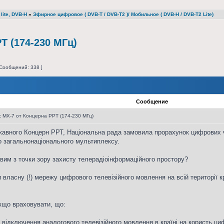
lite, DVB-H
»
Эфирное цифровое ( DVB-T / DVB-T2 )/ Мобильное ( DVB-H / DVB-T2 Lite)
Т (174-230 МГц)
Сообщений: 338 ]
Сообщение
 МХ-7 от Концерна РРТ (174-230 МГц)
жавного Концерн РРТ, Національна рада замовила прорахунок цифрових ч
 загальнонаціонального мультиплексу.
вим з точки зору захисту телерадіоінформаційного простору?
ласну (!) мережу цифрового телевізійного мовлення на всій території кр
кщо враховувати, що:
 відключення аналогового телевізійного мовлення в країні на користь ци