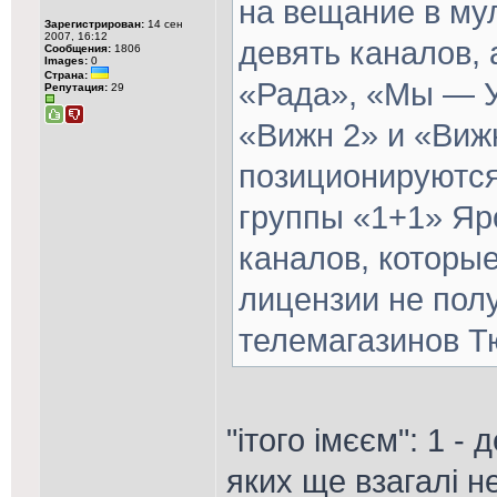
на вещание в му
Зарегистрирован:
14 сен
2007, 16:12
девять каналов,
Сообщения:
1806
Images:
0
Страна:
«Рада», «Мы — У
Репутация:
29
«Вижн 2» и «Виж
позиционируются
группы «1+1» Яр
каналов, которые
лицензии не пол
телемагазинов Т
"ітого імєєм": 1 -
яких ще взагалі не