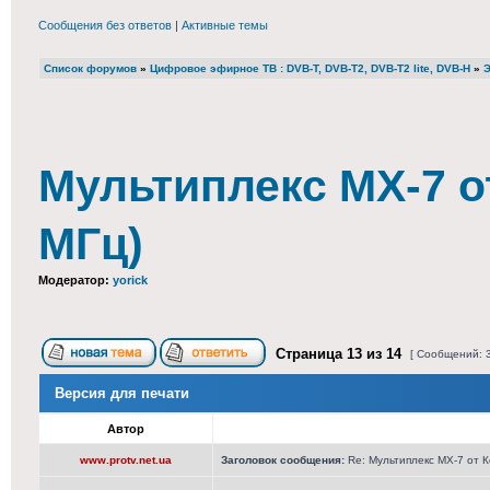
Сообщения без ответов
|
Активные темы
Список форумов
»
Цифровое эфирное ТВ : DVB-T, DVB-T2, DVB-T2 lite, DVB-H
»
Э
Мультиплекс МХ-7 о
МГц)
Модератор:
yorick
Страница
13
из
14
[ Сообщений: 
Версия для печати
Автор
www.protv.net.ua
Заголовок сообщения:
Re: Мультиплекс МХ-7 от 