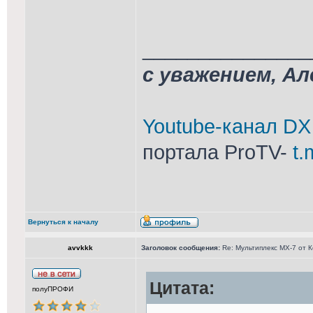
_______________
с уважением, А
Youtube-канал DX
портала ProTV-
t.
Вернуться к началу
avvkkk
Заголовок сообщения:
Re: Мультиплекс МХ-7 от 
Цитата:
полуПРОФИ