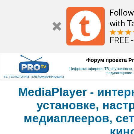
Follow
with T
FREE -
Форум проекта P
Цифровое эфирное ТВ, спутниковое, к
радиовещание
MediaPlayer - инте
установке, наст
медиаплееров, сет
кин