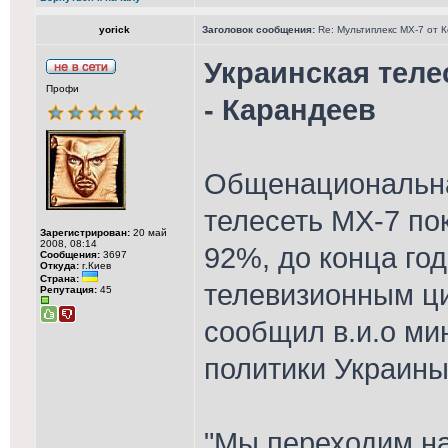
yorick
Заголовок сообщения:
Re: Мультиплекс МХ-7 от 
Украинская теле
Профи
- Карандеев
Общенациональна
телесеть MX-7 по
Зарегистрирован:
20 май
2008, 08:14
92%, до конца го
Сообщения:
3697
Откуда:
г.Киев
Страна:
телевизионным ц
Репутация:
45
сообщил в.и.о ми
политики Украины
"Мы переходим на