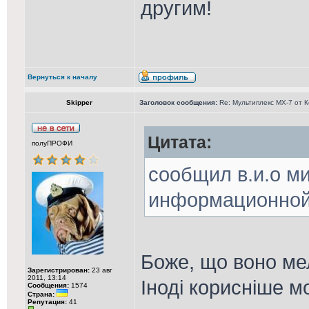
другим!
Вернуться к началу
Skipper
Заголовок сообщения:
Re: Мультиплекс МХ-7 от 
Цитата:
полуПРОФИ
сообщил в.и.о м
информационной
Боже, що воно ме
Зарегистрирован:
23 авг
2011, 13:14
Іноді корисніше 
Сообщения:
1574
Страна:
Репутация:
41