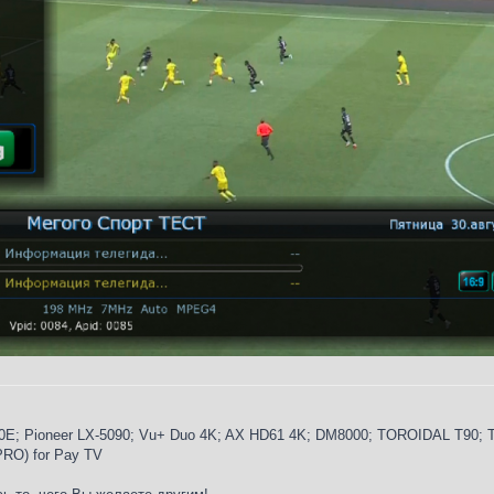
E; Pioneer LX-5090; Vu+ Duo 4K; AX HD61 4K; DM8000; TOROIDAL T90; Tr
 PRO) for Pay TV