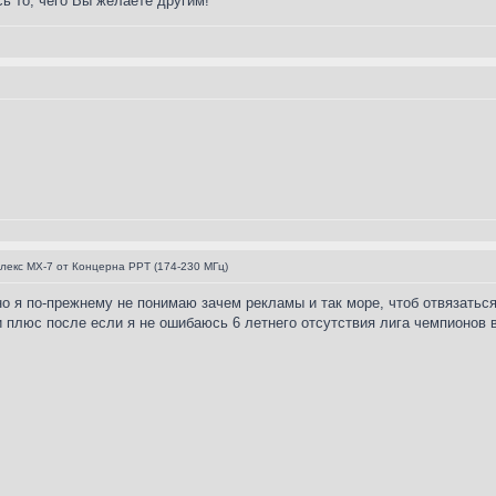
ь то, чего Вы желаете другим!
лекс МХ-7 от Концерна РРТ (174-230 МГц)
 но я по-прежнему не понимаю зачем рекламы и так море, чтоб отвязатьс
и плюс после если я не ошибаюсь 6 летнего отсутствия лига чемпионов