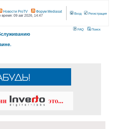
Новости ProTV
Форум Mediasat
Вход
Регистрация
 время: 09 авг 2026, 14:47
FAQ
Поиск
 обслуживанию
аине.