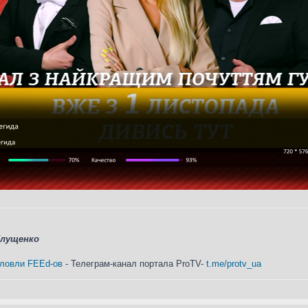
Глущенко
 ловли FEEd-ов
- Телеграм-канал портала ProTV-
t.me/protv_ua