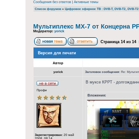
Сообщения без ответов
|
Активные темы
Список форумов
»
Цифровое эфирное ТВ : DVB-T, DVB-T2, DVB-T2 
Мультиплекс МХ-7 от Концерна РР
Модератор:
yorick
Страница
14
из
14
Версия для печати
Автор
yorick
Заголовок сообщения:
Re: Мультип
В муксе КРРТ - долгожданн
Профи
Вложения:
Зарегистрирован:
20 май
2008, 08:14