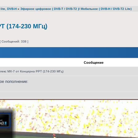
lite, DVB-H
»
Эфирное цифровое ( DVB-T / DVB-T2 )/ Мобильное ( DVB-H / DVB-T2 Lite)
Т (174-230 МГц)
[ Сообщений: 338 ]
Сообщение
лекс МХ-7 от Концерна РРТ (174-230 МГц)
ое пополнение: