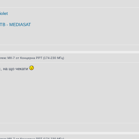
лекс МХ-7 от Концерна РРТ (174-230 МГц)
є, на що чекати
лекс МХ-7 от Концерна РРТ (174-230 МГц)