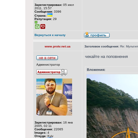
Зарегистрирован:
05 июл
2011, 15:57
Сообщения:
3396
Страна:
Репутация:
29
Вернуться к началу
www.protv.net.ua
Заголовок сообщения:
Re: Мультип
чекайте на поповнення
Администратор
Вложения:
Зарегистрирован:
16 янв
2005, 02:11
Сообщения:
22065
Images:
4
Откуда:
Kyiv