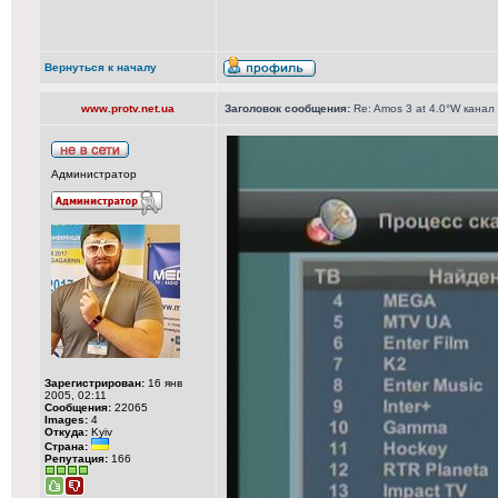
Вернуться к началу
www.protv.net.ua
Заголовок сообщения:
Re: Amos 3 at 4.0°W канал
Администратор
Зарегистрирован:
16 янв
2005, 02:11
Сообщения:
22065
Images:
4
Откуда:
Kyiv
Страна:
Репутация:
166