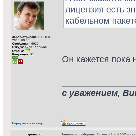
лицензия есть зн
кабельном пакет
Зарегистрирован:
17 янв
2005, 00:36
Сообщения:
6620
Откуда:
Киев / Харьков
Страна:
Репутация:
91
Он кажется пока 
_______________
с уважением, В
Вернуться к началу
germano
Заголовок сообщения:
Re: Amos 3 at 4.0°W канал