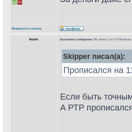
Вернуться к началу
Rublik
Заголовок сообщения:
Re: Amos 3 at 4.0°W канал
Skipper писал(а):
Прописался на 1
Если быть точным,
А РТР прописался