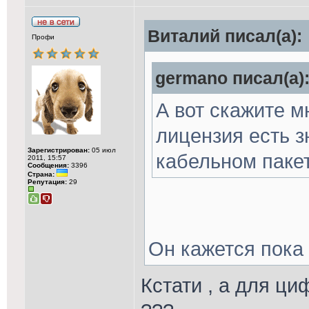
Виталий писал(а):
Профи
germano писал(а)
А вот скажите м
лицензия есть з
Зарегистрирован:
05 июл
кабельном паке
2011, 15:57
Сообщения:
3396
Страна:
Репутация:
29
Он кажется пока 
Кстати , а для ци