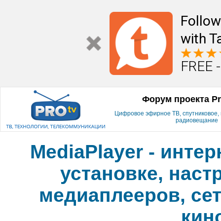
Follow
with T
FREE -
Форум проекта P
Цифровое эфирное ТВ, спутниковое, к
радиовещание
MediaPlayer - инте
установке, наст
медиаплееров, сет
кин