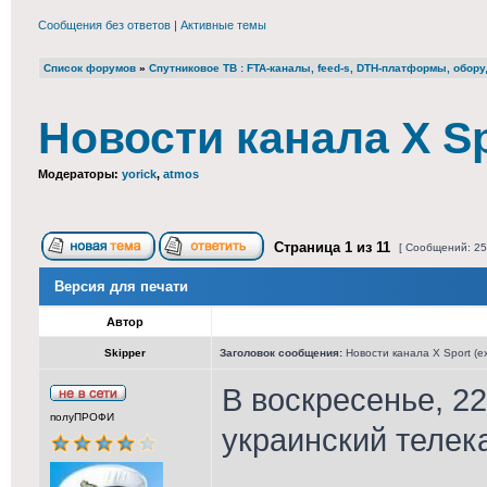
Сообщения без ответов
|
Активные темы
Список форумов
»
Cпутниковое ТВ : FTA-каналы, feed-s, DTH-платформы, обор
Новости канала X Sp
Модераторы:
yorick
,
atmos
Страница
1
из
11
[ Сообщений: 25
Версия для печати
Автор
Skipper
Заголовок сообщения:
Новости канала X Sport (e
В воскресенье, 2
полуПРОФИ
украинский телека