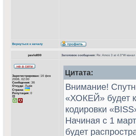
Вернуться к началу
pavlo800
Заголовок сообщения:
Re: Amos 3 at 4.0°W канал
Цитата:
Зарегистрирован:
16 фев
2006, 02:00
Сообщения:
36
Внимание! Спутн
Откуда:
Львів
Страна:
Репутация:
0
«ХОКЕЙ» будет 
кодировки «BISS
Начиная с 1 мар
будет распростр