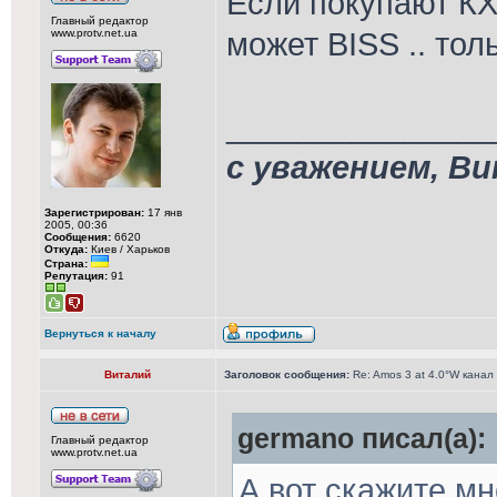
Если покупают КХ
Главный редактор
может BISS .. тол
www.protv.net.ua
_______________
с уважением, В
Зарегистрирован:
17 янв
2005, 00:36
Сообщения:
6620
Откуда:
Киев / Харьков
Страна:
Репутация:
91
Вернуться к началу
Виталий
Заголовок сообщения:
Re: Amos 3 at 4.0°W канал
germano писал(а):
Главный редактор
www.protv.net.ua
А вот скажите м