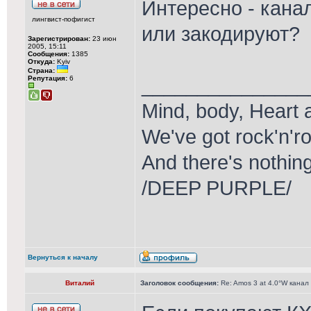
Интересно - кана
лингвист-пофигист
или закодируют?
Зарегистрирован:
23 июн
2005, 15:11
Сообщения:
1385
Откуда:
Kyiv
Страна:
_______________
Репутация:
6
Mind, body, Heart 
We've got rock'n'ro
And there's nothin
/DEEP PURPLE/
Вернуться к началу
Виталий
Заголовок сообщения:
Re: Amos 3 at 4.0°W канал