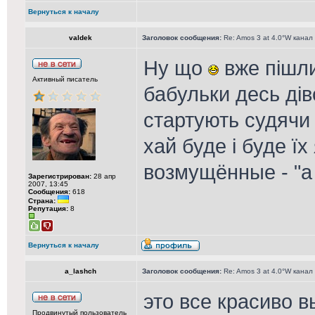
Вернуться к началу
valdek
Заголовок сообщения:
Re: Amos 3 at 4.0°W канал
Ну що
вже пішли
Активный писатель
бабульки десь дів
стартують судячи 
хай буде і буде ї
возмущённые - "а
Зарегистрирован:
28 апр
2007, 13:45
Сообщения:
618
Страна:
Репутация:
8
Вернуться к началу
a_lashch
Заголовок сообщения:
Re: Amos 3 at 4.0°W канал
это все красиво в
Продвинутый пользователь