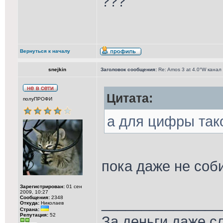
???
Вернуться к началу
snejkin
Заголовок сообщения:
Re: Amos 3 at 4.0°W канал
Цитата:
полуПРОФИ
а для цифры тако
пока даже не соб
Зарегистрирован:
01 сен
2009, 10:27
Сообщения:
2348
_______________
Откуда:
Николаев
Страна:
Репутация:
52
За деньги даже сл