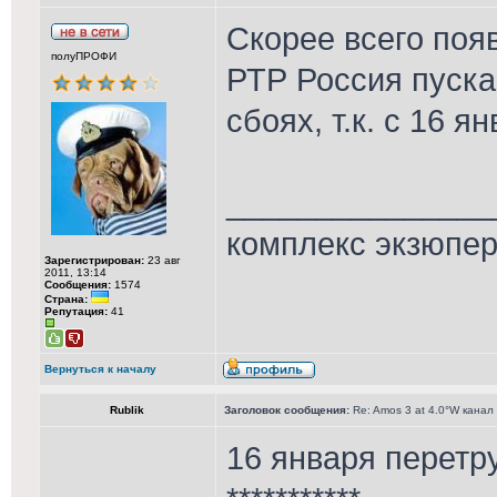
Скорее всего поя
полуПРОФИ
РТР Россия пуска
сбоях, т.к. с 16 
_______________
комплекс экзюпе
Зарегистрирован:
23 авг
2011, 13:14
Сообщения:
1574
Страна:
Репутация:
41
Вернуться к началу
Rublik
Заголовок сообщения:
Re: Amos 3 at 4.0°W канал
16 января перетру