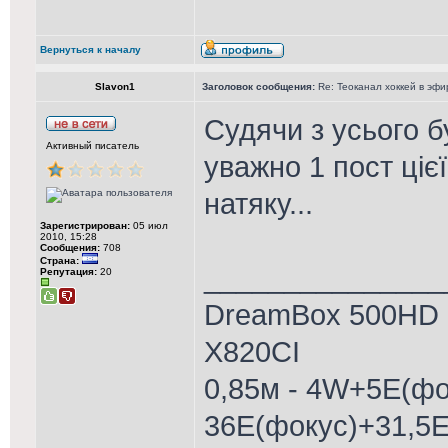
Вернуться к началу
Slavon1
Заголовок сообщения:
Re: Теоканал хоккей в эфи
Судячи з усього б
Активный писатель
уважно 1 пост ціє
натяку...
Зарегистрирован:
05 июл
2010, 15:28
Сообщения:
708
Страна:
_______________
Репутация:
20
DreamBox 500HD (
X820CI
0,85м - 4W+5Е(фо
36Е(фокус)+31,5