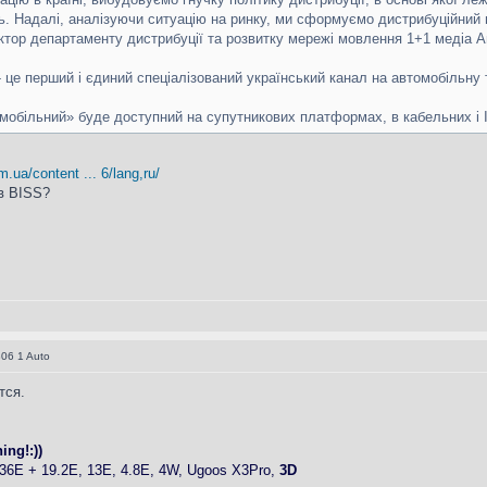
ть. Надалі, аналізуючи ситуацію на ринку, ми сформуємо дистрибуційний
ектор департаменту дистрибуції та розвитку мережі мовлення 1+1 медіа 
це перший і єдиний спеціалізований український канал на автомобільну т
омобільний» буде доступний на супутникових платформах, в кабельних і
ua/content ... 6/lang,ru/
в BISS?
06 1 Auto
тся.
ing!:))
6E + 19.2E, 13E, 4.8E, 4W, Ugoos X3Pro,
3D