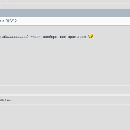
я в BISS?
у збалансований пакет
, наоборот настораживает.
06 1 Auto