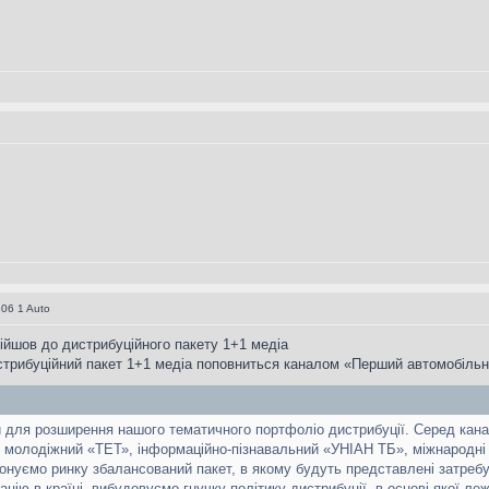
06 1 Auto
йшов до дистрибуційного пакету 1+1 медіа
дистрибуційний пакет 1+1 медіа поповниться каналом «Перший автомобіль
й для розширення нашого тематичного портфоліо дистрибуції. Серед ка
, молодіжний «ТЕТ», інформаційно-пізнавальний «УНІАН ТБ», міжнародні «Uk
онуємо ринку збалансований пакет, в якому будуть представлені затребув
ацію в країні, вибудовуємо гнучку політику дистрибуції, в основі якої л