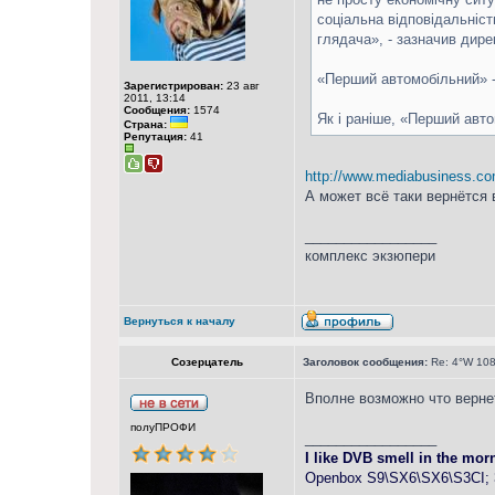
соціальна відповідальніс
глядача», - зазначив дир
«Перший автомобільний» - 
Зарегистрирован:
23 авг
2011, 13:14
Сообщения:
1574
Як і раніше, «Перший авт
Страна:
Репутация:
41
http://www.mediabusiness.com.
А может всё таки вернётся 
_________________
комплекс экзюпери
Вернуться к началу
Созерцатель
Заголовок сообщения:
Re: 4°W 108
Вполне возможно что верне
полуПРОФИ
_________________
I like DVB smell in the morn
Openbox S9\SX6\SX6\S3CI; 3