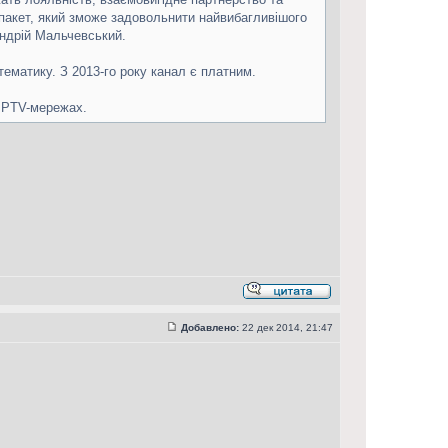
 пакет, який зможе задовольнити найвибагливішого
Андрій Мальчевський.
ематику. З 2013-го року канал є платним.
 IPTV-мережах.
Добавлено:
22 дек 2014, 21:47