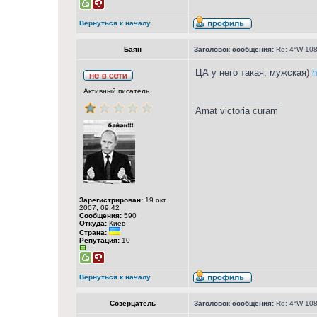
Вернуться к началу
Баян
Заголовок сообщения:
Re: 4°W 108
ЦА у него такая, мужская)
h
Активный писатель
_________________
Amat victoria curam
Зарегистрирован:
19 окт
2007, 09:42
Сообщения:
590
Откуда:
Киев
Страна:
Репутация:
10
Вернуться к началу
Созерцатель
Заголовок сообщения:
Re: 4°W 108