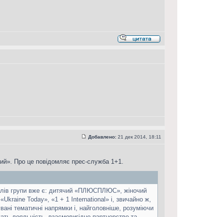
Добавлено:
21 дек 2014, 18:11
ний». Про це повідомляє прес-служба 1+1.
налів групи вже є: дитячий «ПЛЮСПЛЮС», жіночий
raine Today», «1 + 1 International» і, звичайно ж,
ані тематичні напрямки і, найголовніше, розуміючи
ежать лояльність, взаємовигідне партнерство та