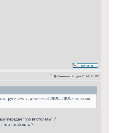
Добавлено:
23 дек 2014, 10:02
налів групи вже є: дитячий «ПЛЮСПЛЮС», жіночий
пару передач "про пистолеты" ?
я, что такой есть ?