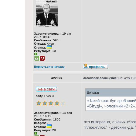
Зарегистрирован:
19 окт
2007, 09:42
Сообщения:
590
Откуда:
Киев
Страна:
Репутация:
10
Вернуться к началу
avvkkk
Заголовок сообщения:
Re: 4°W 108
Цитата:
полуПРОФИ
«Такий крок був зроблени
«Бігуді», чоловічий «2+2».
Зарегистрирован:
14 сен
2007, 16:12
Сообщения:
1806
ото интересно, с каких х*р
Images:
0
Страна:
"плюс-плюс" - детский -да, 
Репутация:
29