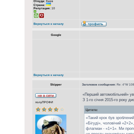
Откуда:
Киев
Страна:
Репутация:
10
Вернуться к началу
Google
Вернуться к началу
Skipper
Заголовок сообщения:
Re: 4°W 108
«Перший автомобільний» уві
З 1-го січня 2015-го року 
полуПРОФИ
Цитата:
«Такий крок був зроблени
«Бігуді», чоловічий «2+2»
флагман - «1+1». Ми проп
не просту економічну ситу