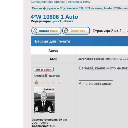
Сообщения без ответов
|
Активные темы
Список форумов
»
Cпутниковое ТВ : FTA-каналы, feed-s, DTH-пл
4°W 10806 1 Auto
Модераторы:
yorick
,
atmos
Страница
2
из
2
[ С
Версия для печати
Автор
Баян
Заголовок сообщения:
Re: 4°W 108
Евгений, канал никто не по
Активный писатель
_________________
Amat victoria curam
Зарегистрирован:
19 окт
2007, 09:42
Сообщения:
590