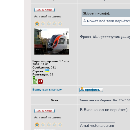
Skipper писал(а):
Активный писатель
А может всё таки вернётс
Фраза:
Ми пропонуємо ринк
Зарегистрирован:
27 ноя
2009, 11:01
Сообщения:
681
Страна:
Репутация:
21
Вернуться к началу
Баян
Заголовок сообщения:
Re: 4°W 108
В Бисс канал не вернётся)
Активный писатель
_________________
Amat victoria curam