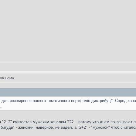
06 1 Auto
й для розширення нашого тематичного портфоліо дистрибуції. Серед ка
..
ов "2+2" считается мужским каналом ??? ...потому что днем показывают 
"бигуди" - женский, наверное, не видел. а "2+2" - "мужской" чтоб считалс