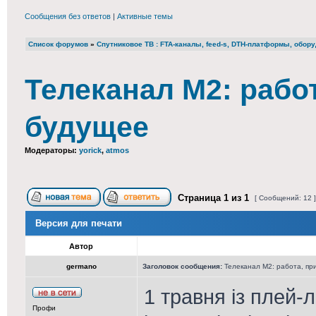
Сообщения без ответов
|
Активные темы
Список форумов
»
Cпутниковое ТВ : FTA-каналы, feed-s, DTH-платформы, обор
Телеканал М2: рабо
будущее
Модераторы:
yorick
,
atmos
Страница
1
из
1
[ Сообщений: 12 
Версия для печати
Автор
germano
Заголовок сообщения:
Телеканал М2: работа, пр
1 травня із плей-
Профи