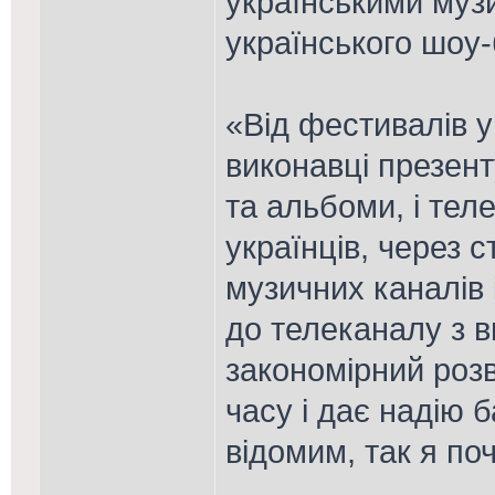
українськими муз
українського шоу-
«Від фестивалів у 
виконавці презент
та альбоми, і тел
українців, через 
музичних каналів 
до телеканалу з 
закономірний розв
часу і дає надію 
відомим, так я поч