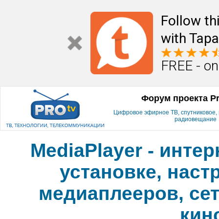
Follow th
with Tapa
FREE - on
Форум проекта P
Цифровое эфирное ТВ, спутниковое, к
радиовещание
MediaPlayer - инте
установке, наст
медиаплееров, сет
кин