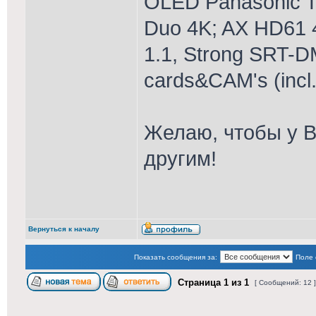
OLED Panasonic T
Duo 4K; AX HD61 
1.1, Strong SRT-D
cards&CAM's (incl
Желаю, чтобы у В
другим!
Вернуться к началу
Показать сообщения за:
Поле 
Страница
1
из
1
[ Сообщений: 12 