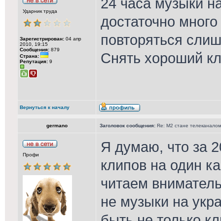
24 часа музыки на
Ударник труда
достаточно много
повторяться слиш
Зарегистрирован:
04 апр
2010, 19:15
Сообщения:
879
Снять хороший кл
Страна:
Репутация:
9
Вернуться к началу
germano
Заголовок сообщения:
Re: М2 стане телеканалом 
Я думаю, что за 2
Профи
клипов на один ка
читаем вниматель
не музыки на укра
быть не только кл