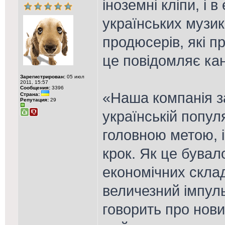
іноземні кліпи, і
українських музика
продюсерів, які п
це повідомляє ка
Зарегистрирован:
05 июл
2011, 15:57
Сообщения:
3396
«Наша компанія з
Страна:
Репутация:
29
українській попул
головною метою, 
крок. Як це бувало
економічних скла
величезний імпуль
говорить про нови