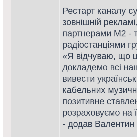
Рестарт каналу с
зовнішній рекламі
партнерами М2 - 
радіостанціями г
«Я відчуваю, що ц
докладемо всі наш
вивести українськ
кабельних музичн
позитивне ставлен
розраховуємо на ї
- додав Валентин