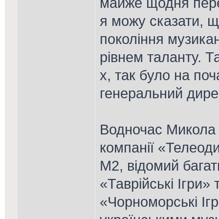
майже щодня перег
я можу сказати, щ
покоління музикан
рівнем таланту. Та
х, так було на поч
генеральний дире
Водночас Микола 
компанії «Телеод
М2, відомий бага
«Таврійські Ігри»
«Чорноморські Ігр