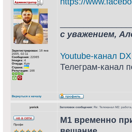
https://www.facebo
_______________
с уважением, А
Зарегистрирован:
16 янв
Youtube-канал DX
2005, 02:11
Сообщения:
22065
Images:
4
Откуда:
Kyiv
Телеграм-канал п
Страна:
Репутация:
166
Вернуться к началу
yorick
Заголовок сообщения:
Re: Телеканал М2: работа,
М1 временно пр
Профи
вещание