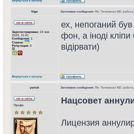
Вернуться к началу
Vigo
Заголовок сообщения:
Re: Телеканал М2: работа,
ех, непоганий був
Зарегистрирован:
24 янв
фон, а іноді кліпи
2026, 11:41
Сообщения:
1
Страна:
відірвати)
Репутация:
0
Вернуться к началу
yorick
Заголовок сообщения:
Re: Телеканал М2: работа,
Нацсовет аннул
Профи
Лицензия аннулир