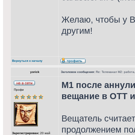
Желаю, чтобы у В
другим!
Вернуться к началу
yorick
Заголовок сообщения:
Re: Телеканал М2: работа,
М1 после аннул
Профи
вещание в ОТТ и
Вещатель считает
продолжением по
Зарегистрирован:
20 май