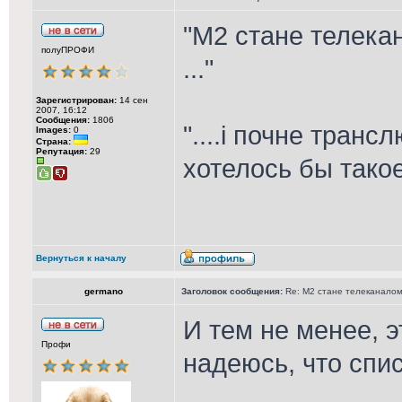
"М2 стане телека
полуПРОФИ
..."
Зарегистрирован:
14 сен
2007, 16:12
Сообщения:
1806
"....і почне транс
Images:
0
Страна:
Репутация:
29
хотелось бы так
Вернуться к началу
germano
Заголовок сообщения:
Re: М2 стане телеканалом 
И тем не менее, 
Профи
надеюсь, что спи