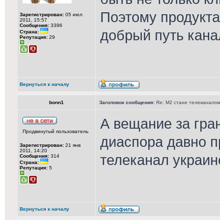
Поэтому продукта 
Зарегистрирован:
05 июл
2011, 15:57
Сообщения:
3396
добрый путь канал
Страна:
Репутация:
29
Вернуться к началу
bonn1
Заголовок сообщения:
Re: М2 стане телеканалом 
А вещание за гра
Продвинутый пользователь
диаспора давно 
Зарегистрирован:
21 янв
2011, 14:20
телеканал украин
Сообщения:
314
Страна:
Репутация:
5
Вернуться к началу