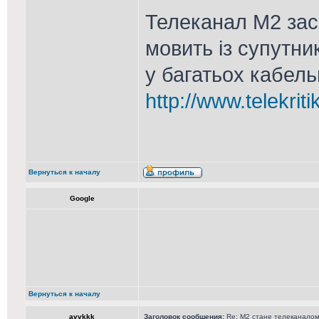
Телеканал М2 засн
мовить із супутник
у багатьох кабел
http://www.telekri
Вернуться к началу
Google
Вернуться к началу
avvkkk
Заголовок сообщения:
Re: М2 стане телеканалом 