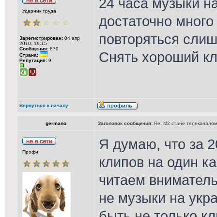
24 часа музыки на
Ударник труда
достаточно много
повторяться слиш
Зарегистрирован:
04 апр
2010, 19:15
Сообщения:
879
Снять хороший кл
Страна:
Репутация:
9
Вернуться к началу
germano
Заголовок сообщения:
Re: М2 стане телеканалом 
Я думаю, что за 2
Профи
клипов на один ка
читаем вниматель
не музыки на укра
быть не только кл