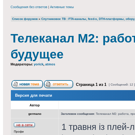
Сообщения без ответов
|
Активные темы
Список форумов
»
Cпутниковое ТВ : FTA-каналы, feed-s, DTH-платформы, обор
Телеканал М2: рабо
будущее
Модераторы:
yorick
,
atmos
Страница
1
из
1
[ Сообщений: 12 
Версия для печати
Автор
germano
Заголовок сообщения:
Телеканал М2: работа, пр
1 травня із плей-
Профи