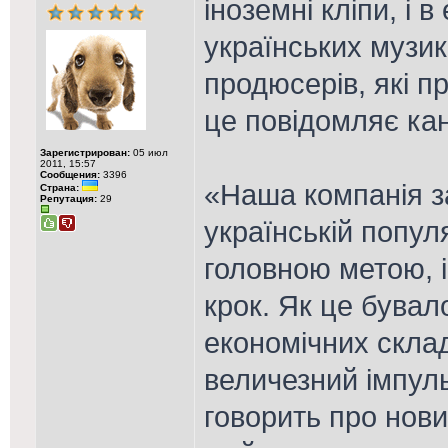
іноземні кліпи, і
українських музика
продюсерів, які п
це повідомляє ка
Зарегистрирован:
05 июл
2011, 15:57
Сообщения:
3396
«Наша компанія з
Страна:
Репутация:
29
українській попул
головною метою, 
крок. Як це бувало
економічних скла
величезний імпуль
говорить про нови