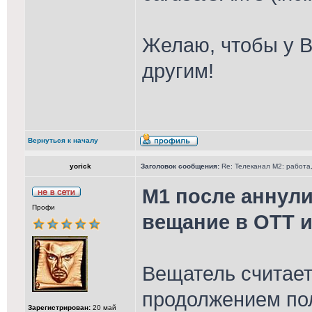
Желаю, чтобы у В
другим!
Вернуться к началу
yorick
Заголовок сообщения:
Re: Телеканал М2: работа,
М1 после аннул
Профи
вещание в ОТТ и
Вещатель считает
продолжением по
Зарегистрирован:
20 май