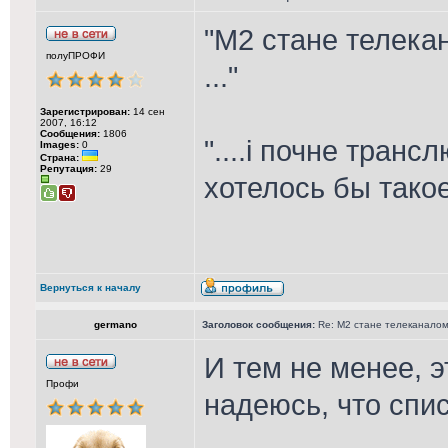
"М2 стане телека
полуПРОФИ
..."
Зарегистрирован:
14 сен
2007, 16:12
Сообщения:
1806
"....і почне транс
Images:
0
Страна:
Репутация:
29
хотелось бы так
Вернуться к началу
germano
Заголовок сообщения:
Re: М2 стане телеканалом 
И тем не менее, 
Профи
надеюсь, что спи