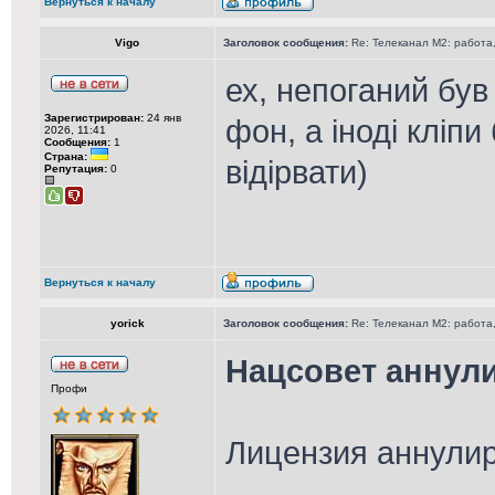
Вернуться к началу
Vigo
Заголовок сообщения:
Re: Телеканал М2: работа,
ех, непоганий був
Зарегистрирован:
24 янв
фон, а іноді кліпи
2026, 11:41
Сообщения:
1
Страна:
відірвати)
Репутация:
0
Вернуться к началу
yorick
Заголовок сообщения:
Re: Телеканал М2: работа,
Нацсовет аннул
Профи
Лицензия аннулир