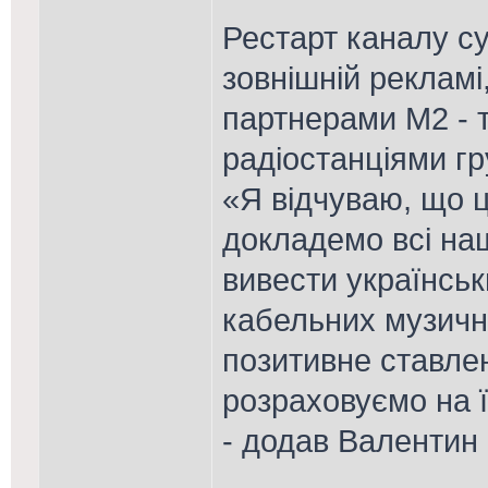
Рестарт каналу с
зовнішній рекламі
партнерами М2 - 
радіостанціями г
«Я відчуваю, що ц
докладемо всі наш
вивести українськ
кабельних музичн
позитивне ставлен
розраховуємо на ї
- додав Валентин