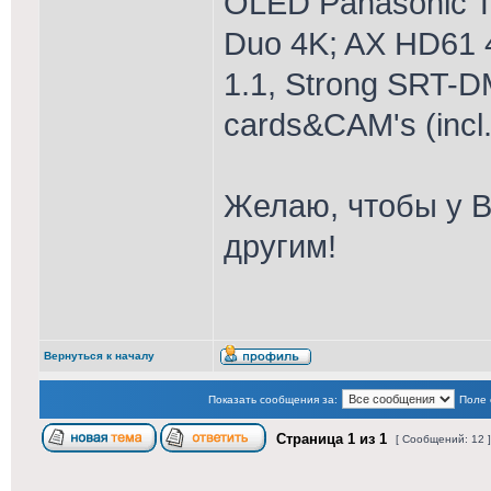
OLED Panasonic T
Duo 4K; AX HD61 
1.1, Strong SRT-D
cards&CAM's (incl
Желаю, чтобы у В
другим!
Вернуться к началу
Показать сообщения за:
Поле 
Страница
1
из
1
[ Сообщений: 12 