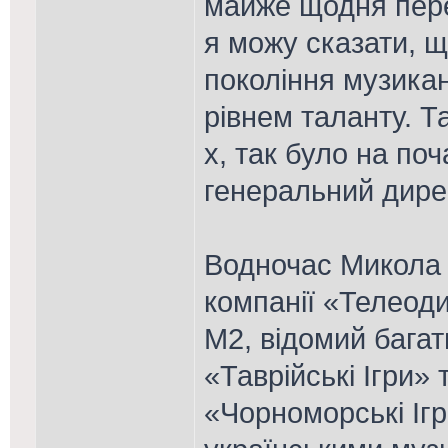
майже щодня перег
я можу сказати, щ
покоління музикан
рівнем таланту. Та
х, так було на поч
генеральний дире
Водночас Микола 
компанії «Телеод
М2, відомий бага
«Таврійські Ігри»
«Чорноморські Ігр