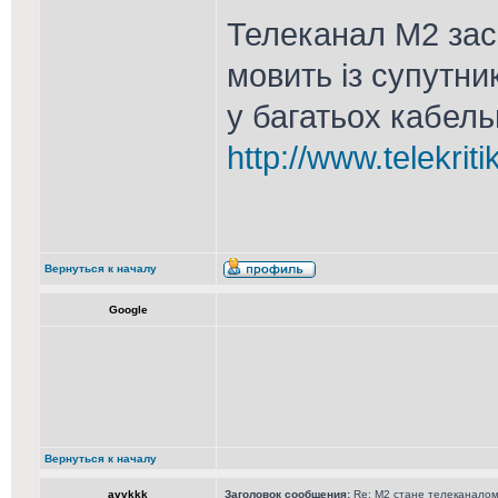
Телеканал М2 засн
мовить із супутник
у багатьох кабел
http://www.telekri
Вернуться к началу
Google
Вернуться к началу
avvkkk
Заголовок сообщения:
Re: М2 стане телеканалом 