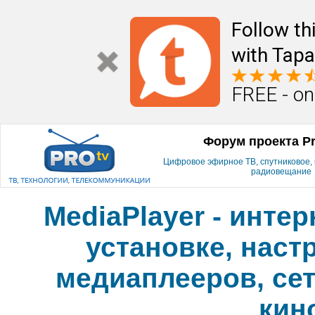
Follow th
with Tapa
FREE - on
Форум проекта P
Цифровое эфирное ТВ, спутниковое, к
радиовещание
MediaPlayer - инте
установке, наст
медиаплееров, сет
кин