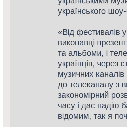
українськими муз
українського шоу-
«Від фестивалів у 
виконавці презент
та альбоми, і тел
українців, через 
музичних каналів 
до телеканалу з 
закономірний розв
часу і дає надію 
відомим, так я поч