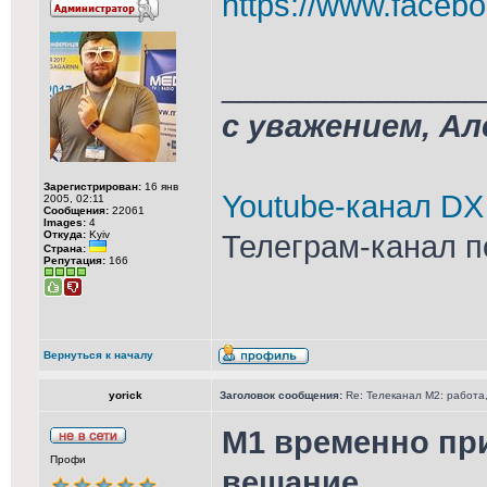
https://www.facebo
_______________
с уважением, А
Зарегистрирован:
16 янв
Youtube-канал DX
2005, 02:11
Сообщения:
22061
Images:
4
Откуда:
Kyiv
Телеграм-канал п
Страна:
Репутация:
166
Вернуться к началу
yorick
Заголовок сообщения:
Re: Телеканал М2: работа,
М1 временно пр
Профи
вещание