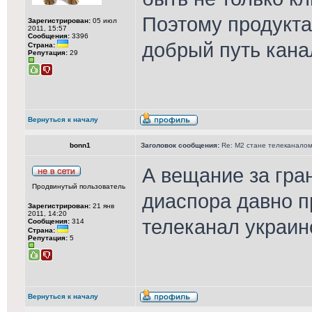
Поэтому продукта 
Зарегистрирован:
05 июл
2011, 15:57
Сообщения:
3396
добрый путь канал
Страна:
Репутация:
29
Вернуться к началу
bonn1
Заголовок сообщения:
Re: М2 стане телеканалом 
А вещание за гра
Продвинутый пользователь
диаспора давно 
Зарегистрирован:
21 янв
2011, 14:20
телеканал украин
Сообщения:
314
Страна:
Репутация:
5
Вернуться к началу