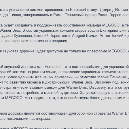
и с украинским комментированием на Eurosport станут Джиро д'Италия и
я до 1 июня, завершившись в Риме. Теннисный турнир Ролан Гаррос сост
ка будет создавать и поддерживать собственная команда MEGOGO, а т
Warner Bros. В состав украинских комментаторов вошли Екатерина Зинч
, Дарья Кузнецова, Евгений Перестенко, Андрей Билык, Антон Топчий и 
и с расширением спортивного вещания.
ая звуковая дорожка будет доступна не только на платформе MEGOGO, 
ой звуковой дорожки для Eurosport – это важное событие для украинск
чший контент на родном языке, а появление украинских комментаторов н
еще более удобным для наших зрителей», — отметила Мария Панченко,
т по развитию бизнеса и дистрибьюции Warner Bros. Discovery подчерк
ся стратегически важным рынком для Warner Bros. Discovery, и это сот
влетворять потребности местной аудитории. Запуская первую в истории
ом MEGOGO, мы гордимся тем, что способствуем более доступному и п
овой дорожки является составляющей долгосрочной стратегии Warner Bro
а с локальными партнерами.
ниях MEGOGO по украинизации комментариев на Eurosport появились ещ