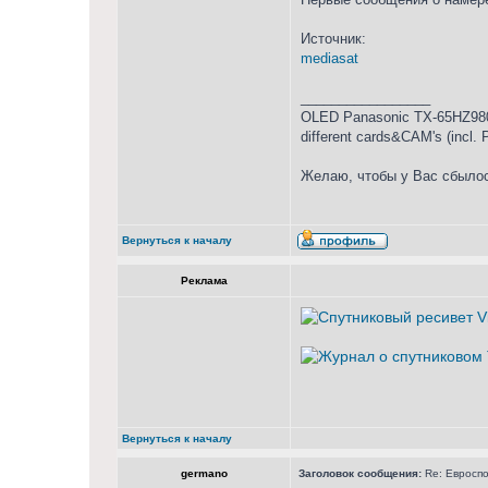
Источник:
mediasat
_________________
OLED Panasonic TX-65HZ980
different cards&CAM's (incl.
Желаю, чтобы у Вас сбылос
Вернуться к началу
Реклама
Вернуться к началу
germano
Заголовок сообщения:
Re: Евросп