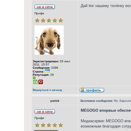
Дай бог нашему телёнку во
Профи
Зарегистрирован:
05 июл
2011, 15:57
Сообщения:
3396
Страна:
Репутация:
29
Вернуться к началу
yorick
Заголовок сообщения:
Re: Евросп
MEGOGO впервые обеспечи
Профи
Медиасервис MEGOGO впервы
возможным благодаря сотруд