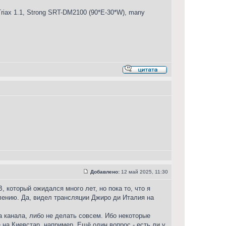
iax 1.1, Strong SRT-DM2100 (90*E-30*W), many
Добавлено:
12 май 2025, 11:30
, который ожидался много лет, но пока то, что я
лению. Да, видел трансляции Джиро ди Италия на
а канала, либо не делать совсем. Ибо некоторые
 на Киевстар, например. Ещё один вопрос - есть ли у