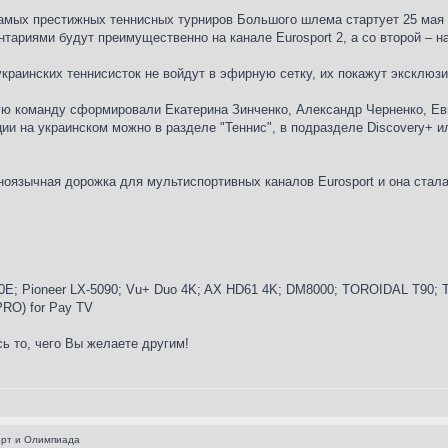
самых престижных теннисных турниров Большого шлема стартует 25 мая 
тариями будут преимущественно на канале Eurosport 2, а со второй – на 
украинских теннисисток не войдут в эфирную сетку, их покажут экскл
ю команду сформировали Екатерина Зинченко, Александр Черненко, Евг
ии на украинском можно в разделе "Теннис", в подразделе Discovery+ и
иноязычная дорожка для мультиспортивных каналов Eurosport и она ста
E; Pioneer LX-5090; Vu+ Duo 4K; AX HD61 4K; DM8000; TOROIDAL T90; Tr
 PRO) for Pay TV
ь то, чего Вы желаете другим!
орт и Олимпиада