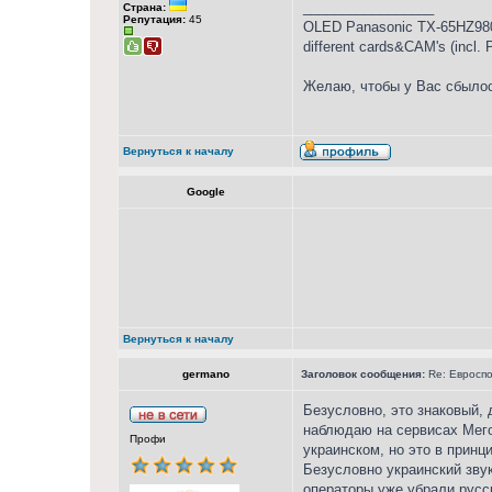
_________________
Страна:
Репутация:
45
OLED Panasonic TX-65HZ980
different cards&CAM's (incl.
Желаю, чтобы у Вас сбылос
Вернуться к началу
Google
Вернуться к началу
germano
Заголовок сообщения:
Re: Евросп
Безусловно, это знаковый, 
наблюдаю на сервисах Мего
Профи
украинском, но это в принц
Безусловно украинский звук
операторы уже убрали русск