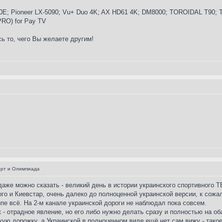
E; Pioneer LX-5090; Vu+ Duo 4K; AX HD61 4K; DM8000; TOROIDAL T90; Tr
 PRO) for Pay TV
ь то, чего Вы желаете другим!
орт и Олимпиада
даже можно сказать - великий день в истории украинского спортивного ТВ
го и Киевстар, очень далеко до полноценной украинской версии, к сожа
ипе всё. На 2-м канале украинской дороги не наблюдал пока совсем.
 - отрадное явление, но его либо нужно делать сразу и полностью на об
ую дорожку, а Украинской в полноценном виде ещё нет сам вижу - такое