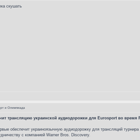
лка скушать
орт и Олимпиада
т трансляцию украинской аудиодорожки для Eurosport во время Р
е обеспечит украиноязычную аудиодорожку для трансляций турнира Ро
ничеству с компанией Warner Bros. Discovery.