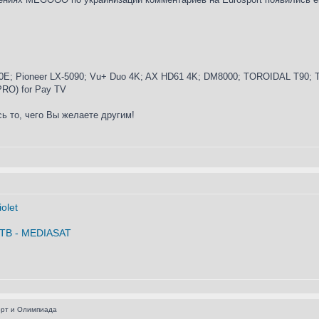
E; Pioneer LX-5090; Vu+ Duo 4K; AX HD61 4K; DM8000; TOROIDAL T90; Tr
 PRO) for Pay TV
ь то, чего Вы желаете другим!
орт и Олимпиада