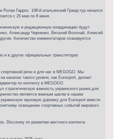
 Ролан Гаррос. 108-й итальянский Гранд-тур начался
оится с 25 мая по 8 июня.
ехническую и редакционную координацию будут
енко, Александр Черненко, Виталий Волочай, Алексей
другие. Количество комментаторов планируется
но и в других официальных трансляторах
ой спортивной речи и для нас в MEGOGO. Мы
а каналах такого уровня, как Eurosport, делает
 директор по контенту в MEGOGO.
нул стратегическую важность украинского рынка для
рудничество является важным шагом в нашем
 украинскую звуковую дорожку для Eurosport вместе
онятному освещению спортивных событий мирового
s. Discovery по развитию местного контента
ё в январе 2025 года.