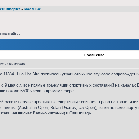
ети интернет
»
Кабельное
ообщений: 32 ]
Сообщение
орт и Олимпиада
 с 11334 Н на Hot Bird появилась украиноязычное звуковое сопровождени
, с 9 мая с.г. все прямые трансляции спортивных состязаний на каналах
авит около 5500 часов в прямом эфире.
й охватит самые престижные спортивные события, права на трансляции 
шлема (Australian Open, Roland Garros, US Open), гонки по велоспорту в 
sters, чемпионат Великобритании) и Олимпиаду.