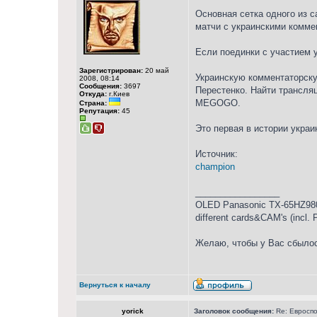
Основная сетка одного из 
матчи с украинскими коммен
Если поединки с участием 
Зарегистрирован:
20 май
Украинскую комментаторску
2008, 08:14
Сообщения:
3697
Перестенко. Найти трансляц
Откуда:
г.Киев
MEGOGO.
Страна:
Репутация:
45
Это первая в истории укра
Источник:
champion
_________________
OLED Panasonic TX-65HZ980
different cards&CAM's (incl.
Желаю, чтобы у Вас сбылос
Вернуться к началу
yorick
Заголовок сообщения:
Re: Евросп