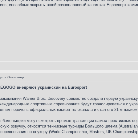
осов, способных закрыть такой разноплановый канал как Евроспорт ком
орт и Олимпиада
 MEGOGO внедряют украинский на Eurosport
акомпания Warner Bros. Discovery совместно создала первую украинск
 международные спортивные соревнования будут транслироваться с укра
ополнил перечень официальных языков телеканала и стал его 21-м языко
ие болельщики могут смотреть прямые трансляции самых престижных сор
скую озвучку, относятся теннисные турниры Большого шлема (Australian 
e), соревнования по снукеру (World Championship, Masters, UK Champions