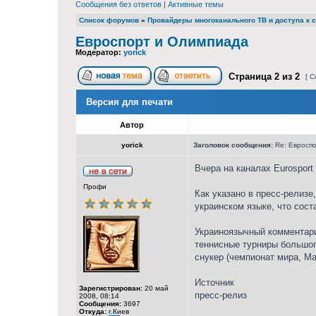
Сообщения без ответов
|
Активные темы
Список форумов
»
Провайдеры многоканального ТВ и доступа к с
Евроспорт и Олимпиада
Модератор:
yorick
Страница
2
из
2
[ С
Версия для печати
Автор
yorick
Заголовок сообщения:
Re: Евросп
Вчера на каналах Eurosport
Профи
Как указано в пресс-релизе
украинском языке, что сост
Украиноязычный комментари
теннисные турниры большого 
снукер (чемпионат мира, Ma
Источник
Зарегистрирован:
20 май
пресс-релиз
2008, 08:14
Сообщения:
3697
Откуда:
г.Киев