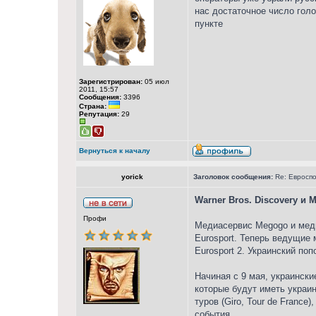
нас достаточное число гол
пункте
Зарегистрирован:
05 июл
2011, 15:57
Сообщения:
3396
Страна:
Репутация:
29
Вернуться к началу
yorick
Заголовок сообщения:
Re: Евросп
Warner Bros. Discovery и
Профи
Медиасервис Megogo и меди
Eurosport. Теперь ведущие
Eurosport 2. Украинский п
Начиная с 9 мая, украинск
которые будут иметь украин
туров (Giro, Tour de Franc
события.