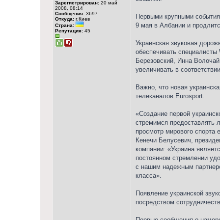
Зарегистрирован:
20 май
2008, 08:14
Сообщения:
3697
Первыми крупными событиям
Откуда:
г.Киев
9 мая в Албании и продлитс
Страна:
Репутация:
45
Украинская звуковая дорож
обеспечивать специалисты 
Березовский, Инна Волочай
увеличивать в соответстви
Важно, что новая украинск
телеканалов Eurosport.
«Создание первой украинск
стремимся предоставлять лу
просмотр мирового спорта 
Кенечи Белусевич, президен
компании: «Украина являет
постоянном стремлении удо
с нашим надежным партнер
класса».
Появление украинской звук
посредством сотрудничеств
Первые сообщения о намере