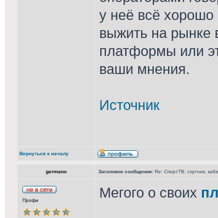
у неё всё хорошо
выжить на рынке 
платформы или эт
ваши мнения.
Источник
Вернуться к началу
germano
Заголовок сообщения:
Re: СпортТВ: спутник, каб
Мегого о своих
пл
Профи