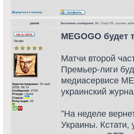
Вернуться к началу
yorick
Заголовок сообщения:
Re: СпортТВ: спутник, каб
MEGOGO будет т
Профи
Матчи второй час
Премьер-лиги буд
медиасервисе ME
Зарегистрирован:
20 май
2008, 08:14
украинский журна
Сообщения:
3700
Откуда:
г.Киев
Страна:
Репутация:
45
"На неделе верн
Украины. Кстати, 