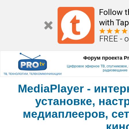
Follow t
with Tap
FREE - o
Форум проекта P
Цифровое эфирное ТВ, спутниковое, к
радиовещание
MediaPlayer - инте
установке, наст
медиаплееров, сет
кин