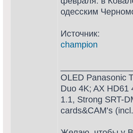
февраля: в Ковал
одесским Черном
Источник:
champion
_______________
OLED Panasonic T
Duo 4K; AX HD61 
1.1, Strong SRT-D
cards&CAM's (incl
Желаю, чтобы у В