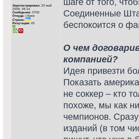
шаге от того, что
Зарегистрирован:
20 май
2008, 08:14
Соединенные Штат
Сообщения:
3700
Откуда:
г.Киев
Страна:
беспокоится о фа
Репутация:
45
О чем договари
компанией?
Идея привезти бо
Показать америка
не соккер – кто то
похоже, мы как ни
чемпионов. Сразу
изданий (в том чи