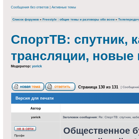
Сообщения без ответов
|
Активные темы
Список форумов
»
Freestyle : общие темы и разговоры обо всем
»
Телепередач
СпортТВ: спутник, к
трансляции, новые
Модератор:
yorick
Страница
130
из
131
[ Сообщений
Версия для печати
Автор
yorick
Заголовок сообщения:
Re: СпортТВ: спутник, каб
Общественное б
Профи