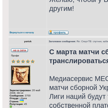
другим!
Вернуться к началу
yorick
Заголовок сообщения:
Re: СпортТВ: спутник, каб
С марта матчи с
Профи
транслироватьс
Медиасервис MEG
матчи сборной Ук
Зарегистрирован:
20 май
2008, 08:14
Лиги наций будут
Сообщения:
3700
Откуда:
г.Киев
Страна:
собственной пла
Репутация:
45