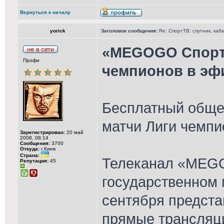
Вернуться к началу
yorick
Заголовок сообщения:
Re: СпортТВ: спутник, каб
«MEGOGO Спорт»
Профи
чемпионов в эф
Бесплатный обще
матчи Лиги чемпи
Зарегистрирован:
20 май
2008, 08:14
Сообщения:
3700
Откуда:
г.Киев
Страна:
Телеканал «MEG
Репутация:
45
государственном 
сентября предста
прямые трансляци