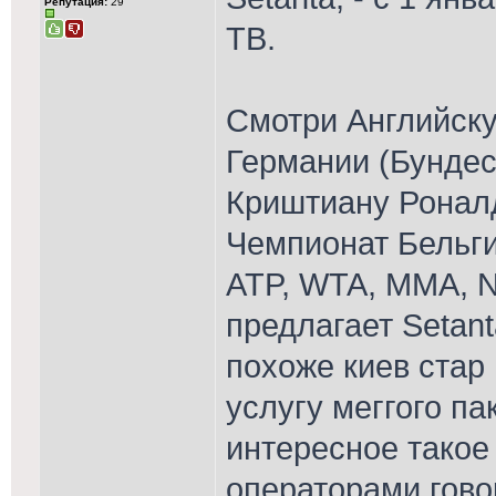
Репутация:
29
ТВ.
Смотри Английску
Германии (Бундес
Криштиану Роналд
Чемпионат Бельги
ATP, WTA, MMA, NH
предлагает Setant
похоже киев стар
услугу меггого па
интересное такое
операторами говор