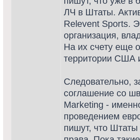
пишут, что уже в
ЛЧ в Штаты. Акти
Relevent Sports.
организация, вла
На их счету еще 
территории США и
Следовательно, з
соглашение со ш
Marketing - имен
проведением евр
пишут, что Штаты
права. Пока таки