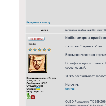
Вернуться к началу
yorick
Заголовок сообщения:
Re: СпортТВ
Netflix намерена приобре
Профи
ЛЧ может "переехать" на с
Всемирно известная стримин
По информации источника, N
соревнований.
УЕФА рассчитывает заработ
Зарегистрирован:
20 май
2008, 08:14
Сообщения:
3697
Источник:
Откуда:
г.Киев
football
Страна:
Репутация:
45
_________________
OLED Panasonic TX-65HZ980
different cards&CAM's (incl.