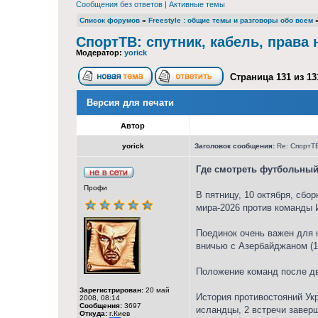
Сообщения без ответов
|
Активные темы
Список форумов
»
Freestyle : общие темы и разговоры обо всем
СпортТВ: спутник, кабель, права
Модератор:
yorick
Страница
131
из
13
Версия для печати
Автор
yorick
Заголовок сообщения:
Re: СпортТВ
Где смотреть футбольный
Профи
В пятницу, 10 октября, сб
мира-2026 против команды 
Поединок очень важен для н
вничью с Азербайджаном (1:
Положение команд после дву
Зарегистрирован:
20 май
История противостояний Ук
2008, 08:14
Сообщения:
3697
исландцы, 2 встречи завер
Откуда:
г.Киев