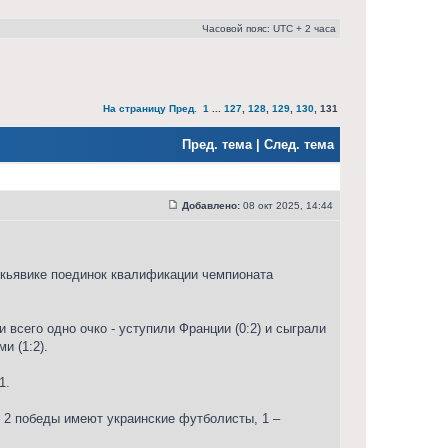
Часовой пояс: UTC + 2 часа
На страницу
Пред.
1
...
127
,
128
,
129
,
130
,
131
Пред. тема
|
След. тема
Добавлено:
08 окт 2025, 14:44
йкьявике поединок квалификации чемпионата
всего одно очко - уступили Франции (0:2) и сыграли
и (1:2).
1.
 2 победы имеют украинские футболисты, 1 –