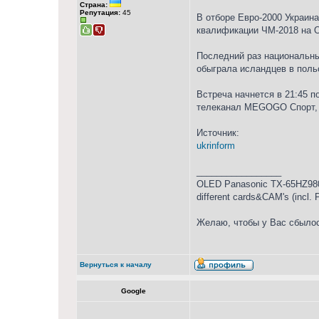
Страна:
Репутация:
45
В отборе Евро-2000 Украина
квалификации ЧМ-2018 на Ол
Последний раз национальны
обыграла исландцев в поль
Встреча начнется в 21:45 
телеканал MEGOGO Спорт, к
Источник:
ukrinform
_________________
OLED Panasonic TX-65HZ980
different cards&CAM's (incl.
Желаю, чтобы у Вас сбылос
Вернуться к началу
Google