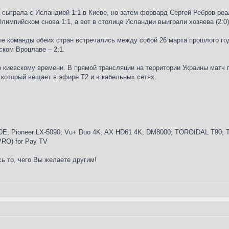
 сыграла с Исландией 1:1 в Киеве, но затем форвард Сергей Ребров реа
импийском снова 1:1, а вот в столице Исландии выиграли хозяева (2:0)
е команды обеих стран встречались между собой 26 марта прошлого го
ском Вроцлаве – 2:1.
по киевскому времени. В прямой трансляции на территории Украины ма
оторый вещает в эфире Т2 и в кабельных сетях.
E; Pioneer LX-5090; Vu+ Duo 4K; AX HD61 4K; DM8000; TOROIDAL T90; Tr
 PRO) for Pay TV
ь то, чего Вы желаете другим!