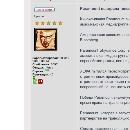
Paramount выиграла теле
Профи
Кинокомпания Paramount вы
американская медиагруппа 
Американская кинокомпания
Bloomberg.
Paramount Skydance Corp. в
американская медиагруппа 
Зарегистрирован:
20 май
европейские рынки, все ещ
2008, 08:14
Сообщения:
3697
Откуда:
г.Киев
УЕФА пытался пересмотреть
Страна:
Репутация:
45
стриминговых провайдеров.
стримеров относительно гл
попросивший не называть е
Победа Paramount знаменуе
время права на трансляцию
Paramount, которая в авгу
партнерстве на трансляцию
Сделка, заключенная в чет