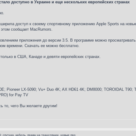
стало доступно в Украине и еще нескольких европейских странах
но.
сширила доступ к своему спортивному приложению Apple Sports на новые
б этом сообщает MacRumors.
овлением приложения до версии 3.5. В программе можно просматривать 
ном времени. Скачать ее можно бесплатно.
 только в США, Канаде и девяти европейских странах.
E; Pioneer LX-5090; Vu+ Duo 4K; AX HD61 4K; DM8000; TOROIDAL T90; Tr
 PRO) for Pay TV
ь то, чего Вы желаете другим!
: спутник, кабель, права на трансляции, новые про