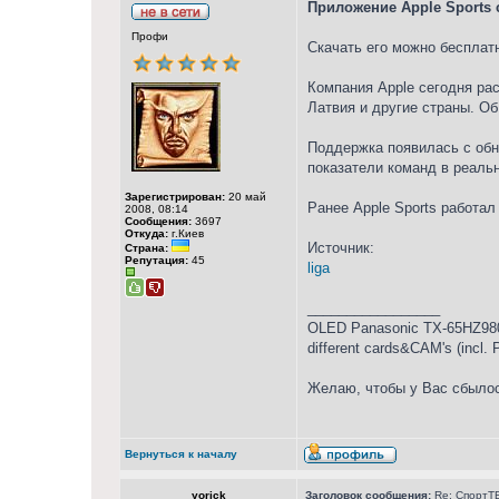
Приложение Apple Sports 
Профи
Скачать его можно бесплат
Компания Apple сегодня ра
Латвия и другие страны. О
Поддержка появилась с обн
показатели команд в реаль
Зарегистрирован:
20 май
Ранее Apple Sports работал
2008, 08:14
Сообщения:
3697
Откуда:
г.Киев
Источник:
Страна:
Репутация:
45
liga
_________________
OLED Panasonic TX-65HZ980
different cards&CAM's (incl.
Желаю, чтобы у Вас сбылос
Вернуться к началу
yorick
Заголовок сообщения:
Re: СпортТВ