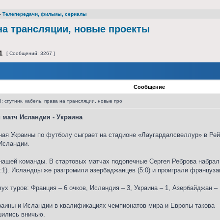
»
Телепередачи, фильмы, сериалы
 на трансляции, новые проекты
1
[ Сообщений: 3267 ]
Сообщение
: спутник, кабель, права на трансляции, новые про
 матч Исландия - Украина
орная Украины по футболу сыграет на стадионе «Лаугардалсвеллур» в Ре
Исландии.
ашей команды. В стартовых матчах подопечные Сергея Реброва набрали 
1). Исландцы же разгромили азербаджанцев (5:0) и проиграли французам
х туров: Франция – 6 очков, Исландия – 3, Украина – 1, Азербайджан – 
раины и Исландии в квалификациях чемпионатов мира и Европы такова –
шились вничью.