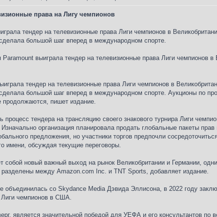
визионные права на Лигу чемпионов
играла тендер на телевизионные права Лиги чемпионов в Великобритании
сделала большой шаг вперед в международном спорте.
 Paramount выиграла тендер на телевизионные права Лиги чемпионов в 
ыиграла тендер на телевизионные права Лиги чемпионов в Великобритан
сделала большой шаг вперед в международном спорте. Аукционы по про
е продолжаются, пишет издание.
 процесс тендера на трансляцию своего знакового турнира Лиги чемпио
 Изначально организация планировала продать глобальные пакеты прав
обального предложения, но участники торгов предпочли сосредоточитьс
го имени, обсуждая текущие переговоры.
т собой новый важный выход на рынок Великобритании и Германии, одн
 разделены между Amazon.com Inc. и TNT Sports, добавляет издание.
сте объединилась со Skydance Media Дэвида Эллисона, в 2022 году зак
 Лиги чемпионов в США.
верг, является значительной победой для УЕФА и его консультантов по