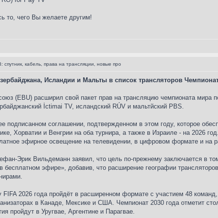
ь то, чего Вы желаете другим!
: спутник, кабель, права на трансляции, новые про
зербайджана, Исландии и Мальты в список трансляторов Чемпионат
оюз (EBU) расширил свой пакет прав на трансляцию чемпионата мира по
байджанский İctimai TV, исландский RÚV и мальтйский PBS.
нее подписанном соглашении, подтвержденном в этом году, которое об
ке, Хорватии и Венгрии на оба турнира, а также в Израиле - на 2026 г
латное эфирное освещение на телевидении, в цифровом формате и на р
ефан-Эрик Вильдеманн заявил, что цель по-прежнему заключается в то
в бесплатном эфире», добавив, что расширение географии трансляторо
нирами.
 FIFA 2026 года пройдёт в расширенном формате с участием 48 команд, 
ганизаторах в Канаде, Мексике и США. Чемпионат 2030 года отметит сто
тия пройдут в Уругвае, Аргентине и Парагвае.