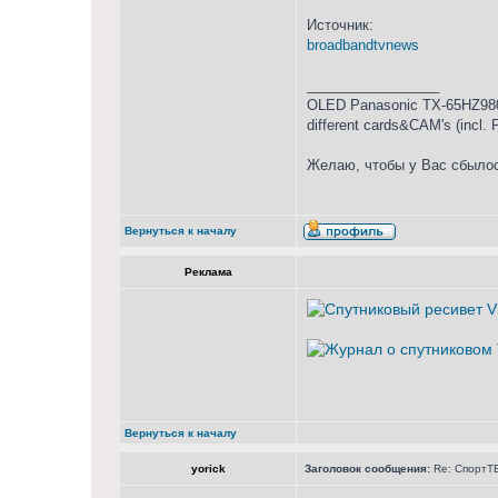
Источник:
broadbandtvnews
_________________
OLED Panasonic TX-65HZ980
different cards&CAM's (incl.
Желаю, чтобы у Вас сбылос
Вернуться к началу
Реклама
Вернуться к началу
yorick
Заголовок сообщения:
Re: СпортТВ