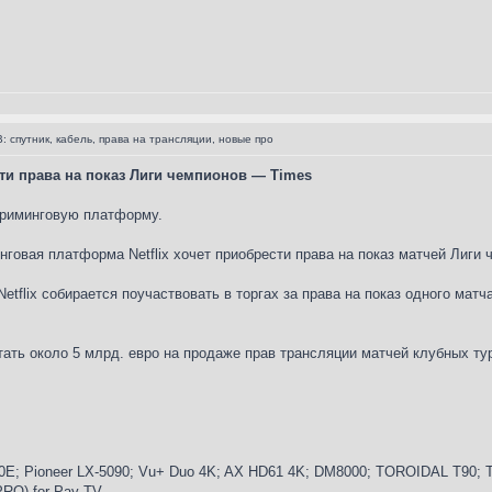
: спутник, кабель, права на трансляции, новые про
сти права на показ Лиги чемпионов — Times
триминговую платформу.
говая платформа Netflix хочет приобрести права на показ матчей Лиги 
etflix собирается поучаствовать в торгах за права на показ одного мат
ать около 5 млрд. евро на продаже прав трансляции матчей клубных ту
E; Pioneer LX-5090; Vu+ Duo 4K; AX HD61 4K; DM8000; TOROIDAL T90; Tr
 PRO) for Pay TV