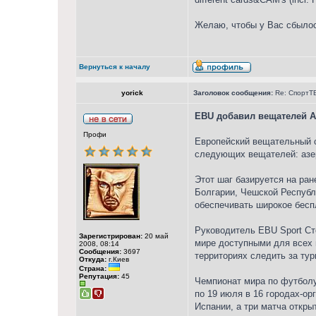
Желаю, чтобы у Вас сбылос
Вернуться к началу
yorick
Заголовок сообщения:
Re: СпортТВ
EBU добавил вещателей А
Профи
Европейский вещательный с
следующих вещателей: азер
Этот шаг базируется на ра
Болгарии, Чешской Республи
обеспечивать широкое бесп
Руководитель EBU Sport Ст
Зарегистрирован:
20 май
мире доступными для всех 
2008, 08:14
Сообщения:
3697
территориях следить за тур
Откуда:
г.Киев
Страна:
Репутация:
45
Чемпионат мира по футболу
по 19 июля в 16 городах-ор
Испании, а три матча откры