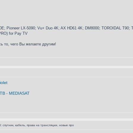
E; Pioneer LX-5090; Vu+ Duo 4K; AX HD61 4K; DM8000; TOROIDAL T90; Tr
 PRO) for Pay TV
ь то, чего Вы желаете другим!
: спутник, кабель, права на трансляции, новые про