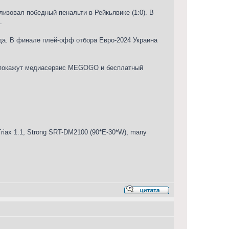
лизовал победный пенальти в Рейкьявике (1:0). В
.
да. В финале плей-офф отбора Евро-2024 Украина
тч покажут медиасервис MEGOGO и бесплатный
iax 1.1, Strong SRT-DM2100 (90*E-30*W), many