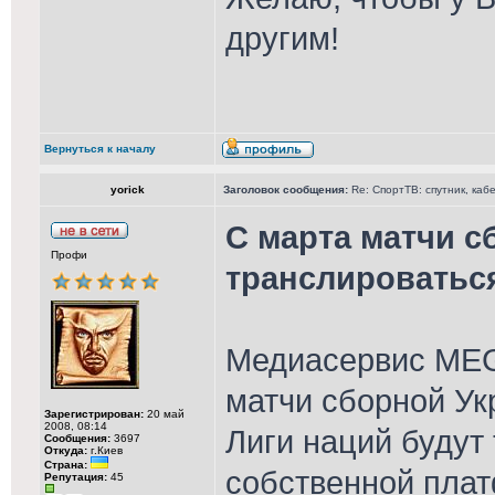
другим!
Вернуться к началу
yorick
Заголовок сообщения:
Re: СпортТВ: спутник, каб
С марта матчи с
Профи
транслироватьс
Медиасервис MEG
матчи сборной Ук
Зарегистрирован:
20 май
2008, 08:14
Лиги наций будут
Сообщения:
3697
Откуда:
г.Киев
Страна:
собственной пла
Репутация:
45