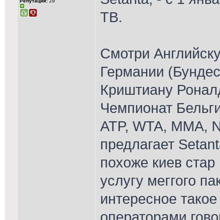
Репутация:
29
ТВ.
Смотри Английску
Германии (Бундес
Криштиану Роналд
Чемпионат Бельги
ATP, WTA, MMA, NH
предлагает Setant
похоже киев стар
услугу меггого па
интересное такое
операторами говор