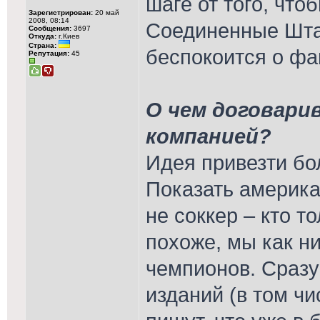
шаге от того, что
Зарегистрирован:
20 май
2008, 08:14
Соединенные Штат
Сообщения:
3697
Откуда:
г.Киев
Страна:
беспокоится о фа
Репутация:
45
О чем договари
компанией?
Идея привезти бо
Показать америка
не соккер – кто то
похоже, мы как ни
чемпионов. Сразу
изданий (в том чи