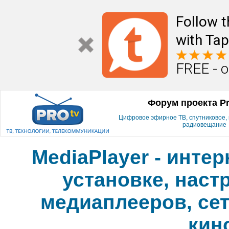
Follow t
with Tap
FREE - o
Форум проекта P
Цифровое эфирное ТВ, спутниковое, к
радиовещание
MediaPlayer - инте
установке, наст
медиаплееров, сет
кин