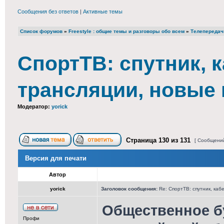
Сообщения без ответов
|
Активные темы
Список форумов
»
Freestyle : общие темы и разговоры обо всем
»
Телепередач
СпортТВ: спутник, к
трансляции, новые
Модератор:
yorick
Страница
130
из
131
[ Сообщений
Версия для печати
Автор
yorick
Заголовок сообщения:
Re: СпортТВ: спутник, каб
Общественное б
Профи