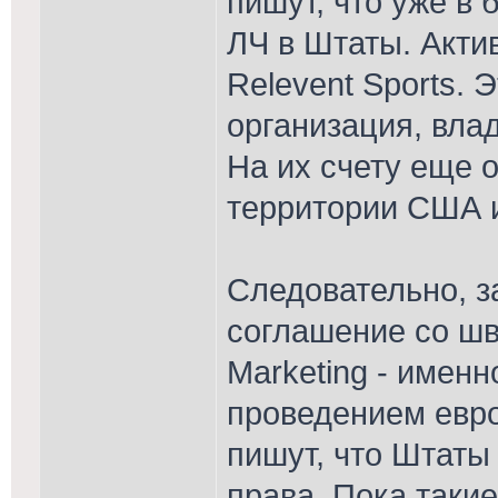
пишут, что уже в
ЛЧ в Штаты. Акти
Relevent Sports.
организация, вла
На их счету еще 
территории США и
Следовательно, з
соглашение со ш
Marketing - имен
проведением евр
пишут, что Штаты
права. Пока таки