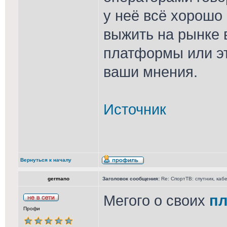
у неё всё хорошо
выжить на рынке 
платформы или эт
ваши мнения.
Источник
Вернуться к началу
germano
Заголовок сообщения:
Re: СпортТВ: спутник, каб
Мегого о своих
пл
Профи