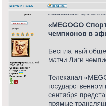
Вернуться к началу
yorick
Заголовок сообщения:
Re: СпортТВ: спутник, каб
«MEGOGO Спорт»
Профи
чемпионов в эф
Бесплатный обще
матчи Лиги чемпи
Зарегистрирован:
20 май
2008, 08:14
Сообщения:
3697
Откуда:
г.Киев
Страна:
Телеканал «MEG
Репутация:
45
государственном 
сентября предста
прямые трансляци