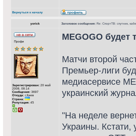
Вернуться к началу
yorick
Заголовок сообщения:
Re: СпортТВ: спутник, каб
MEGOGO будет т
Профи
Матчи второй час
Премьер-лиги буд
медиасервисе ME
Зарегистрирован:
20 май
2008, 08:14
украинский журна
Сообщения:
3697
Откуда:
г.Киев
Страна:
Репутация:
45
"На неделе верн
Украины. Кстати, 