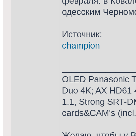
февраля: в Ковал
одесским Черном
Источник:
champion
_______________
OLED Panasonic T
Duo 4K; AX HD61 
1.1, Strong SRT-D
cards&CAM's (incl
Желаю, чтобы у В