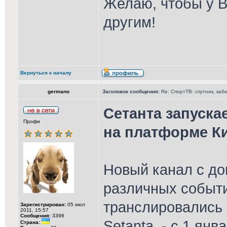
Желаю, чтобы у В
другим!
Вернуться к началу
germano
Заголовок сообщения:
Re: СпортТВ: спутник, каб
Сетанта запуска
Профи
на платформе К
Новый канал с д
различных событи
транслировались
Зарегистрирован:
05 июл
2011, 15:57
Сообщения:
3396
Setanta, - с 1 ян
Страна: