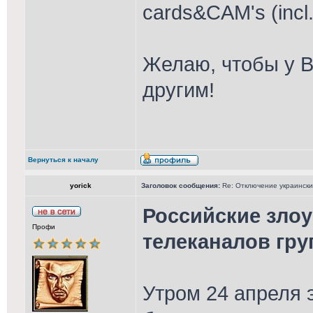
cards&CAM's (incl
Желаю, чтобы у В
другим!
Вернуться к началу
yorick
Заголовок сообщения:
Re: Отключение украински
Российские зло
Профи
телеканалов груп
Утром 24 апреля 