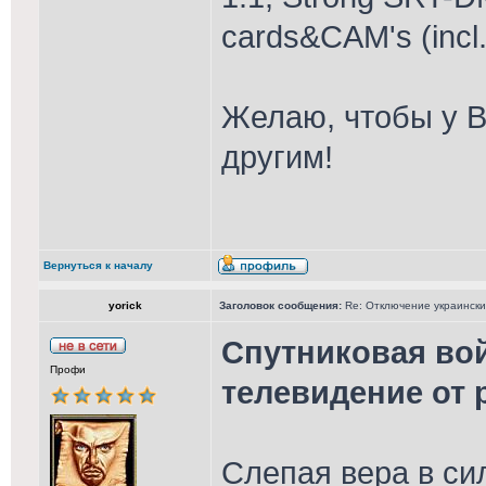
cards&CAM's (incl
Желаю, чтобы у В
другим!
Вернуться к началу
yorick
Заголовок сообщения:
Re: Отключение украински
Спутниковая вой
Профи
телевидение от 
Слепая вера в си