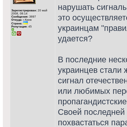
нарушать сигналы
Зарегистрирован:
20 май
2008, 08:14
это осуществляетс
Сообщения:
3697
Откуда:
г.Киев
Страна:
украинцам "правил
Репутация:
45
удается?
В последние нес
украинцев стали 
сигнал отечестве
или любимых пер
пропагандистские
Своей последней 
похвастаться пар