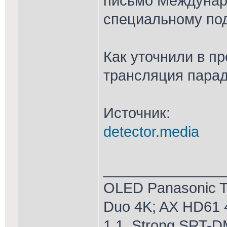
письмо Междунар
специальному по
Как уточнили в пр
трансляция парад
Источник:
detector.media
_______________
OLED Panasonic T
Duo 4K; AX HD61 
1.1, Strong SRT-D