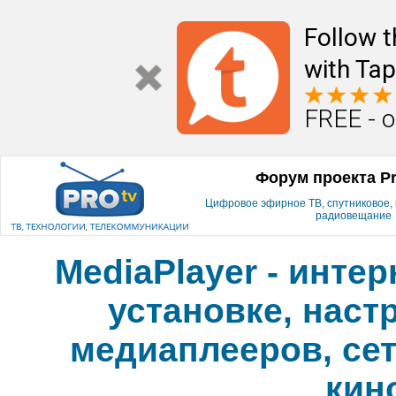
Follow t
with Tap
FREE - o
Форум проекта P
Цифровое эфирное ТВ, спутниковое, к
радиовещание
MediaPlayer - инте
установке, наст
медиаплееров, сет
кин