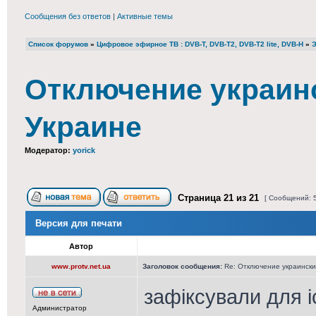
Сообщения без ответов
|
Активные темы
Список форумов
»
Цифровое эфирное ТВ : DVB-T, DVB-T2, DVB-T2 lite, DVB-H
»
Э
Отключение украинс
Украине
Модератор:
yorick
Страница
21
из
21
[ Сообщений: 
Версия для печати
Автор
www.protv.net.ua
Заголовок сообщения:
Re: Отключение украински
зафіксували для і
Администратор